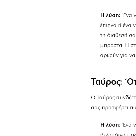
Η λύση:
Ένα ν
έπιπλα ή ένα 
τη διάθεσή σα
μπροστά. Η στ
αρκούν για να
Ταύρος: Ότ
Ο Ταύρος συνδέετα
σας προσφέρει πι
Η λύση
: Ένα 
βελούδινα μα