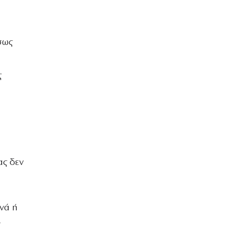
σως
ς
ας δεν
ινά ή
ν