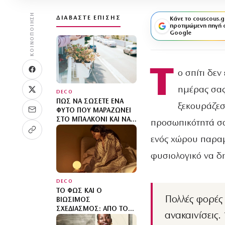
ΚΟΙΝΟΠΟΊΗΣΗ
ΔΙΑΒΆΣΤΕ ΕΠΊΣΗΣ
Κάνε το couscous.g
προτιμώμενη πηγή 
Google
Τ
ο σπίτι δεν
ημέρας σας
DECO
ΠΏΣ ΝΑ ΣΏΣΕΤΕ ΈΝΑ
ξεκουράζεστ
ΦΥΤΌ ΠΟΥ ΜΑΡΑΖΏΝΕΙ
ΣΤΟ ΜΠΑΛΚΌΝΙ ΚΑΙ ΝΑ
προσωπικότητά σα
ΤΟ ΕΠΑΝΑΦΈΡΕΤΕ
ΓΡΉΓΟΡΑ
ενός χώρου παραμ
φυσιολογικό να δη
DECO
ΤΟ ΦΩΣ ΚΑΙ Ο
Πολλές φορές δεν απαιτούνται μεγάλες αλλαγές ή ακριβές
ΒΙΏΣΙΜΟΣ
ΣΧΕΔΙΑΣΜΌΣ: ΑΠΌ ΤΟΝ
ανακαινίσεις.
ΎΠΝΟ ΜΈΧΡΙ ΤΟΝ