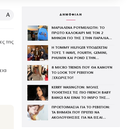
A
ΔΗΜΟΦΙΛΗ
ΜΑΡΙΑΛΕΝΑ ΡΟΥΜΕΛΙΩΤΗ: ΤΟ
ΠΡΩΤΟ ΚΑΛΟΚΑΙΡΙ ΜΕ ΤΟΝ 2
ΜΗΝΩΝ ΓΙΟ ΤΗΣ ΣΤΗΝ ΠΑΡΑΛΙΑ
ες της
ΚΑΙ ΤΟ ΤΡΥΦΕΡΟ ΒΙΝΤΕΟ
Η TOMMY HILFIGER ΥΠΟΔΕΧΕΤΑΙ
ΤΟΥΣ Τ-WAVE, FOURTH, GEMINI,
PHUWIN ΚΑΙ POND ΣΤΗΝ
ΟΙΚΟΓΕΝΕΙΑ ΤΟΥ BRAND
8 MICRO TRENDS ΠΟΥ ΘΑ ΚΑΝΟΥΝ
εια
ΤΟ LOOK ΤΟΥ ΡΕΒΕΓΙΟΝ
ΞΕΧΩΡΙΣΤΟ!
KERRY WASINGTON: ΜΟΛΙΣ
ΥΙΟΘΕΤΗΣΕ ΤΙΣ ΠΙΟ FRENCH BABY
BANGS ΚΑΙ ΕΙΝΑΙ ΤΟ INSPO ΤΗΣ
ΧΡΟΝΙΑΣ
ΠΡΟΕΤΟΙΜΑΣΙΑ ΓΙΑ ΤΟ ΡΕΒΕΓΙΟΝ:
ΤΑ ΒΗΜΑΤΑ ΠΟΥ ΠΡΕΠΕΙ ΝΑ
ΑΚΟΛΟΥΘΗΣΕΙΣ ΓΙΑ ΝΑ ΕΙΣΑΙ
ΕΝΤΥΠΩΣΙΑΚΗ ΤΗΝ ΠΙΟ ΛΑΜΠΕΡΗ
ΒΡΑΔΙΑ ΤΟΥ ΧΡΟΝΟΥ