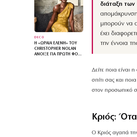
ΆΝΘΡΩΠΟ
διάταξη των 
απομάκρυνση 
μπορούν να 
έχει διαφορετ
DECO
την έννοια τη
Η «ΩΡΑΊΑ ΕΛΈΝΗ» ΤΟΥ
CHRISTOPHER NOLAN
ΆΝΟΙΞΕ ΓΙΑ ΠΡΏΤΗ ΦΟΡΆ
ΤΟ ΣΠΊΤΙ ΤΗΣ – ΤΟ
ΚΑΤΑΦΎΓΙΟ ΠΟΥ
Δείτε ποια είναι 
ΣΧΕΔΊΑΖΕ ΕΠΊ ΤΡΊΑ
ΧΡΌΝΙΑ
σπίτι σας και πο
στον προσωπικό σ
Κριός: Ότα
Ο Κριός αγαπά την