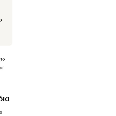
ο
στο
ρα
δια
ει