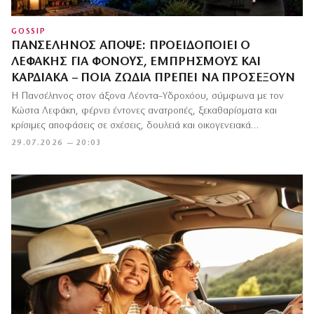
GOSSIP
ΠΑΝΣΈΛΗΝΟΣ ΑΠΌΨΕ: ΠΡΟΕΙΔΟΠΟΙΕΊ Ο
ΛΕΦΆΚΗΣ ΓΙΑ ΦΌΝΟΥΣ, ΕΜΠΡΗΣΜΟΎΣ ΚΑΙ
ΚΑΡΔΙΑΚΆ – ΠΟΙΑ ΖΏΔΙΑ ΠΡΈΠΕΙ ΝΑ ΠΡΟΣΈΞΟΥΝ
Η Πανσέληνος στον άξονα Λέοντα–Υδροχόου, σύμφωνα με τον
Κώστα Λεφάκη, φέρνει έντονες ανατροπές, ξεκαθαρίσματα και
κρίσιμες αποφάσεις σε σχέσεις, δουλειά και οικογενειακά…
29.07.2026 — 20:03