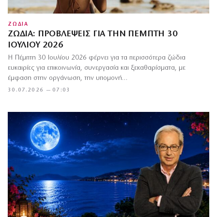
ΖΩΔΙΑ
ΖΏΔΙΑ: ΠΡΟΒΛΈΨΕΙΣ ΓΙΑ ΤΗΝ ΠΈΜΠΤΗ 30
ΙΟΥΛΊΟΥ 2026
Η Πέμπτη 30 Ιουλίου 2026 φέρνει για τα περισσότερα ζώδια
ευκαιρίες για επικοινωνία, συνεργασία και ξεκαθαρίσματα, με
έμφαση στην οργάνωση, την υπομονή…
30.07.2026 — 07:03