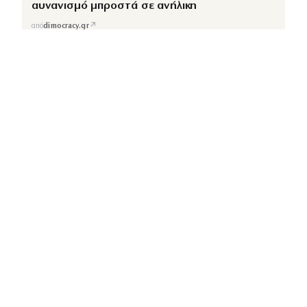
αυνανισμό μπροστά σε ανήλικη
↗
από
dimocracy.gr
COUSCOUS
Εδώ τα λέμε όλα. Χωρίς ρετούς.
ΚΑΤΗΓΟΡΙΕΣ
ΡΟΗ ΕΙΔΗΣΕΩΝ
CELEBRITIES
GOSSIP
MEDIA
BEAUTY
FASHION