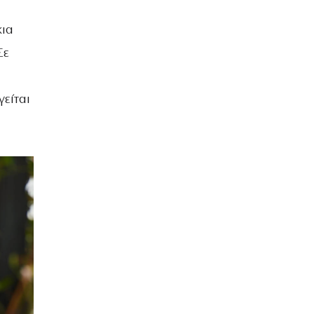
κια
Σε
είται