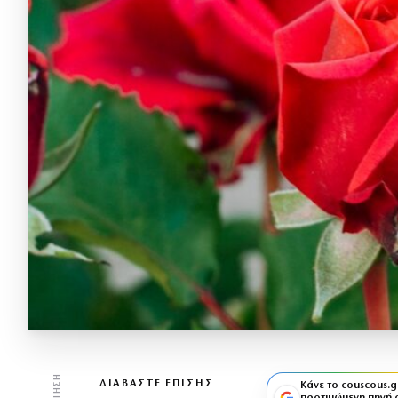
ΔΙΑΒΆΣΤΕ ΕΠΊΣΗΣ
Κάνε το couscous.g