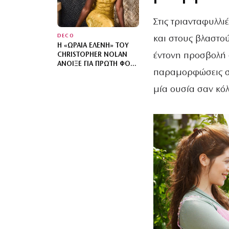
Στις τριανταφυλλι
DECO
και στους βλαστού
Η «ΩΡΑΊΑ ΕΛΈΝΗ» ΤΟΥ
έντονη προσβολή 
CHRISTOPHER NOLAN
ΆΝΟΙΞΕ ΓΙΑ ΠΡΏΤΗ ΦΟΡΆ
παραμορφώσεις στ
ΤΟ ΣΠΊΤΙ ΤΗΣ – ΤΟ
ΚΑΤΑΦΎΓΙΟ ΠΟΥ
μία ουσία σαν κό
ΣΧΕΔΊΑΖΕ ΕΠΊ ΤΡΊΑ
ΧΡΌΝΙΑ