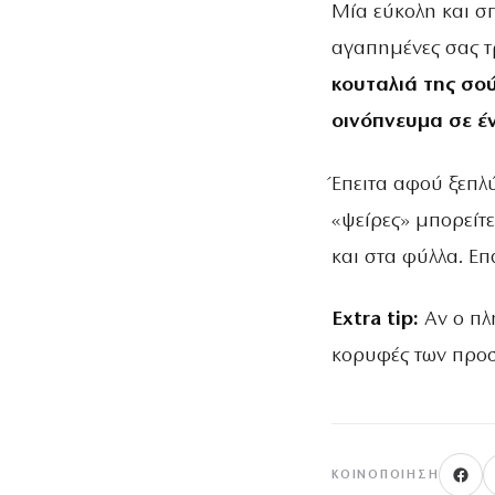
Μία εύκολη και σπ
αγαπημένες σας τρ
κουταλιά της σο
οινόπνευμα σε έν
Έπειτα αφού ξεπλύ
«ψείρες» μπορείτε
και στα φύλλα. Ε
Extra tip:
Αν ο πλη
κορυφές των προσ
ΚΟΙΝΟΠΟΊΗΣΗ