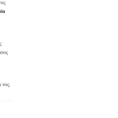
τις
μία
ς
ίσης
 της.