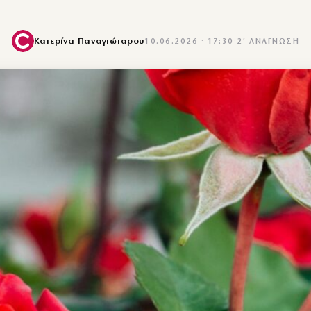
Κατερίνα Παναγιώταρου
10.06.2026 · 17:30
·
2′ ΑΝΆΓΝΩΣΗ