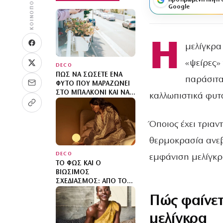
ΚΟΙΝΟΠΟΊΗΣΗ
προτιμώμενη πηγή 
Google
Η
μελίγκρα 
«ψείρες»
DECO
ΠΏΣ ΝΑ ΣΏΣΕΤΕ ΈΝΑ
παράσιτα
ΦΥΤΌ ΠΟΥ ΜΑΡΑΖΏΝΕΙ
ΣΤΟ ΜΠΑΛΚΌΝΙ ΚΑΙ ΝΑ
καλλωπιστικά φυτά
ΤΟ ΕΠΑΝΑΦΈΡΕΤΕ
ΓΡΉΓΟΡΑ
Όποιος έχει τριαν
θερμοκρασία ανεβα
DECO
εμφάνιση μελίγκρ
ΤΟ ΦΩΣ ΚΑΙ Ο
ΒΙΏΣΙΜΟΣ
ΣΧΕΔΙΑΣΜΌΣ: ΑΠΌ ΤΟΝ
ΎΠΝΟ ΜΈΧΡΙ ΤΟΝ
Πώς φαίνετ
ΆΝΘΡΩΠΟ
μελίγκρα