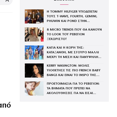
A
Η TOMMY HILFIGER ΥΠΟΔΕΧΕΤΑΙ
ΤΟΥΣ Τ-WAVE, FOURTH, GEMINI,
PHUWIN ΚΑΙ POND ΣΤΗΝ
ι
ΟΙΚΟΓΕΝΕΙΑ ΤΟΥ BRAND
8 MICRO TRENDS ΠΟΥ ΘΑ ΚΑΝΟΥΝ
ΤΟ LOOK ΤΟΥ ΡΕΒΕΓΙΟΝ
ΞΕΧΩΡΙΣΤΟ!
ΚΑΓΙΑ ΚΑΙ Η ΚΟΡΗ ΤΗΣ:
ΚΑΤΑΞΑΝΘΗ, ΜΕ ΣΓΟΥΡΟ ΜΑΛΛΙ
ΜΕΧΡΙ ΤΗ ΜΕΣΗ ΚΑΙ ΠΑΝΥΨΗΛΗ
ΣΤΗ ΜΥΚΟΝΟ
η
KERRY WASINGTON: ΜΟΛΙΣ
ΥΙΟΘΕΤΗΣΕ ΤΙΣ ΠΙΟ FRENCH BABY
η
BANGS ΚΑΙ ΕΙΝΑΙ ΤΟ INSPO ΤΗΣ
ΧΡΟΝΙΑΣ
ΠΡΟΕΤΟΙΜΑΣΙΑ ΓΙΑ ΤΟ ΡΕΒΕΓΙΟΝ:
ΤΑ ΒΗΜΑΤΑ ΠΟΥ ΠΡΕΠΕΙ ΝΑ
ΑΚΟΛΟΥΘΗΣΕΙΣ ΓΙΑ ΝΑ ΕΙΣΑΙ
ΕΝΤΥΠΩΣΙΑΚΗ ΤΗΝ ΠΙΟ ΛΑΜΠΕΡΗ
ΒΡΑΔΙΑ ΤΟΥ ΧΡΟΝΟΥ
από