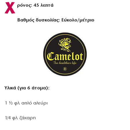
Χ
ρόνος: 45 λεπτά
Βαθμός δυσκολίας: Εύκολο/μέτριο
Υλικά (για 6 άτομα):
1 ½ φλ. απλό αλεύρι
1/4 φλ. ζάχαρη