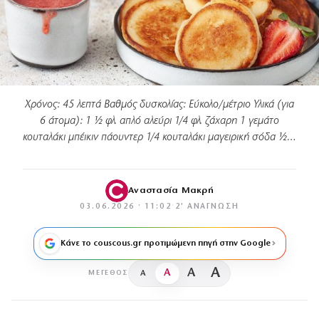
Χρόνος: 45 λεπτά Βαθμός δυσκολίας: Εύκολο/μέτριο Υλικά (για
6 άτομα): 1 ½ φλ. απλό αλεύρι 1/4 φλ. ζάχαρη 1 γεμάτο
κουταλάκι μπέικιν πάουντερ 1/4 κουταλάκι μαγειρική σόδα ½…
Αναστασία Μακρή
03.06.2026 · 11:02
·
2′ ΑΝΆΓΝΩΣΗ
Κάνε το couscous.gr προτιμώμενη πηγή στην Google
A
A
A
A
ΜΈΓΕΘΟΣ