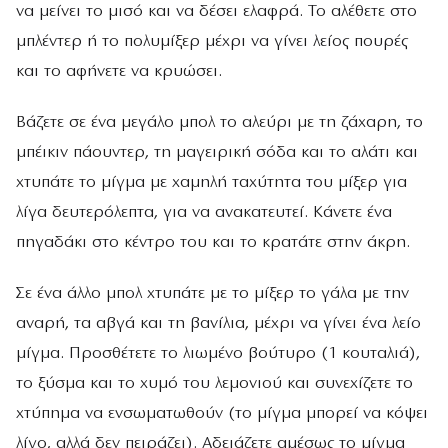
να μείνει το μισό και να δέσει ελαφρά. Το αλέθετε στο
μπλέντερ ή το πολυμίξερ μέχρι να γίνει λείος πουρές
και το αφήνετε να κρυώσει.
Βάζετε σε ένα μεγάλο μπολ το αλεύρι με τη ζάχαρη, το
μπέικιν πάουντερ, τη μαγειρική σόδα και το αλάτι και
χτυπάτε το μίγμα με χαμηλή ταχύτητα του μίξερ για
λίγα δευτερόλεπτα, για να ανακατευτεί. Κάνετε ένα
πηγαδάκι στο κέντρο του και το κρατάτε στην άκρη.
Σε ένα άλλο μπολ χτυπάτε με το μίξερ το γάλα με την
αναρή, τα αβγά και τη βανίλια, μέχρι να γίνει ένα λείο
μίγμα. Προσθέτετε το λιωμένο βούτυρο (1 κουταλιά),
το ξύσμα και το χυμό του λεμονιού και συνεχίζετε το
χτύπημα να ενσωματωθούν (το μίγμα μπορεί να κόψει
λίγο, αλλά δεν πειράζει). Αδειάζετε αμέσως το μίγμα