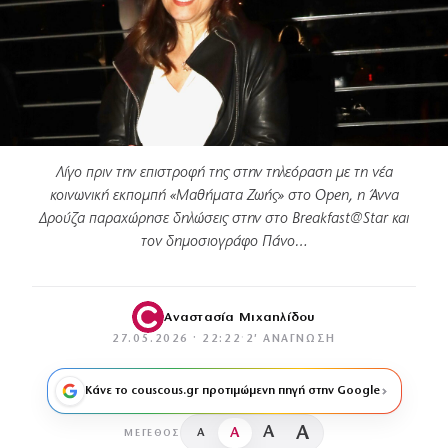
Λίγο πριν την επιστροφή της στην τηλεόραση με τη νέα
κοινωνική εκπομπή «Μαθήματα Ζωής» στο Open, η Άννα
Δρούζα παραχώρησε δηλώσεις στην στο Breakfast@Star και
τον δημοσιογράφο Πάνο…
Αναστασία Μιχαηλίδου
27.05.2026 · 22:22
·
2′ ΑΝΆΓΝΩΣΗ
Κάνε το couscous.gr προτιμώμενη πηγή στην Google
A
A
A
A
ΜΈΓΕΘΟΣ