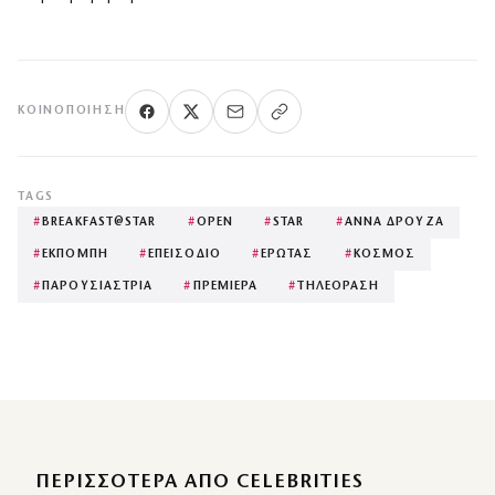
ΚΟΙΝΟΠΟΊΗΣΗ
TAGS
#
BREAKFAST@STAR
#
OPEN
#
STAR
#
ΑΝΝΑ ΔΡΟΥΖΑ
#
ΕΚΠΟΜΠΗ
#
ΕΠΕΙΣΟΔΙΟ
#
ΕΡΩΤΑΣ
#
ΚΟΣΜΟΣ
#
ΠΑΡΟΥΣΙΑΣΤΡΙΑ
#
ΠΡΕΜΙΕΡΑ
#
ΤΗΛΕΟΡΑΣΗ
ΠΕΡΙΣΣΌΤΕΡΑ ΑΠΌ CELEBRITIES