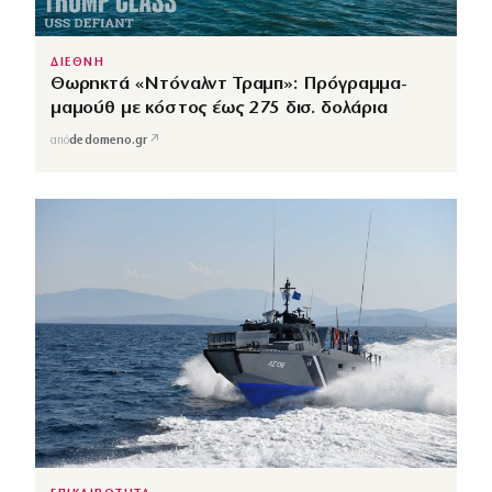
ΔΙΕΘΝΗ
Θωρηκτά «Ντόναλντ Τραμπ»: Πρόγραμμα-
μαμούθ με κόστος έως 275 δισ. δολάρια
↗
από
dedomeno.gr