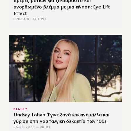
Κρέμες ματιών για ξεκούραστο και
ανορθωμένο βλέμμα με μια κίνηση: Eye Lift
Effect
ΠΡΙΝ ΑΠΌ 23 ΏΡΕΣ
BEAUTY
Lindsay Lohan: Έγινε ξανά κοκκινομάλλα και
γύρισε στη νοσταλγική δεκαετία των ’00s
06.08.2026 — 08:03