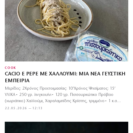
COOK
CACIO E PEPE ΜΕ ΧΑΛΛΟΎΜΙ: ΜΙΑ ΝΈΑ ΓΕΥΣΤΙΚΉ
ΕΜΠΕΙΡΊΑ
Μερίδες: 2Χρόνος Προετοιμασίας: 10’Χρόνος Ψησίματος: 15’
ΥΛΙΚΑ• 250 γρ. λινγκουίνι• 120 γρ. Πισσουρκώτικο Πρόβειο
(χωριάτικο) Χαλλούμι, Χαραλαμπίδης Κρίστης, τριμμένο• 1 κ.σ.
κόκκοι…
22.05.2026 — 12:13