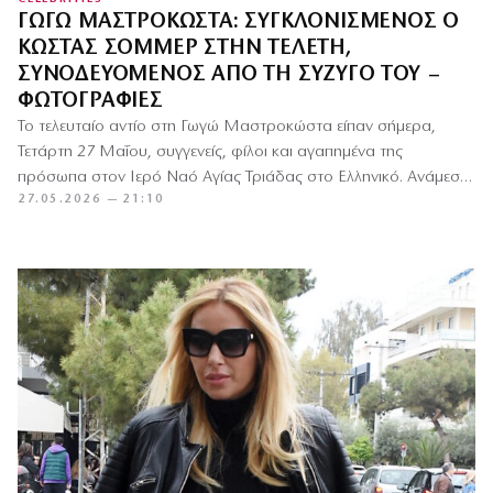
ΓΩΓΏ ΜΑΣΤΡΟΚΏΣΤΑ: ΣΥΓΚΛΟΝΙΣΜΈΝΟΣ Ο
ΚΏΣΤΑΣ ΣΌΜΜΕΡ ΣΤΗΝ ΤΕΛΕΤΉ,
ΣΥΝΟΔΕΥΌΜΕΝΟΣ ΑΠΌ ΤΗ ΣΎΖΥΓΌ ΤΟΥ –
ΦΩΤΟΓΡΑΦΊΕΣ
Το τελευταίο αντίο στη Γωγώ Μαστροκώστα είπαν σήμερα,
Τετάρτη 27 Μαΐου, συγγενείς, φίλοι και αγαπημένα της
πρόσωπα στον Ιερό Ναό Αγίας Τριάδας στο Ελληνικό. Ανάμεσα
27.05.2026 — 21:10
σε…