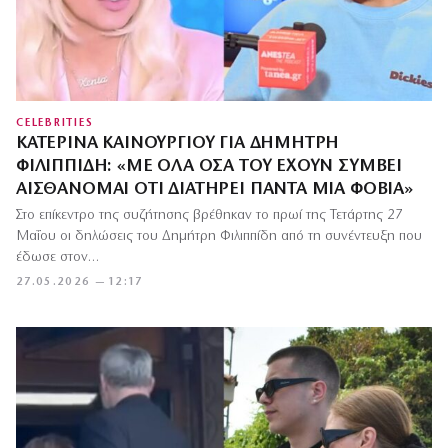
CELEBRITIES
ΚΑΤΕΡΊΝΑ ΚΑΙΝΟΎΡΓΙΟΥ ΓΙΑ ΔΗΜΉΤΡΗ
ΦΙΛΙΠΠΊΔΗ: «ΜΕ ΌΛΑ ΌΣΑ ΤΟΥ ΈΧΟΥΝ ΣΥΜΒΕΊ
ΑΙΣΘΆΝΟΜΑΙ ΌΤΙ ΔΙΑΤΗΡΕΊ ΠΆΝΤΑ ΜΙΑ ΦΟΒΊΑ»
Στο επίκεντρο της συζήτησης βρέθηκαν το πρωί της Τετάρτης 27
Μαΐου οι δηλώσεις του Δημήτρη Φιλιππίδη από τη συνέντευξη που
έδωσε στον…
27.05.2026 — 12:17