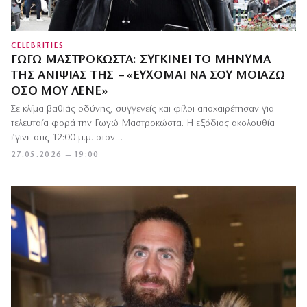
CELEBRITIES
ΓΩΓΏ ΜΑΣΤΡΟΚΏΣΤΑ: ΣΥΓΚΙΝΕΊ ΤΟ ΜΉΝΥΜΑ
ΤΗΣ ΑΝΙΨΙΆΣ ΤΗΣ – «ΕΎΧΟΜΑΙ ΝΑ ΣΟΥ ΜΟΙΆΖΩ
ΌΣΟ ΜΟΥ ΛΈΝΕ»
Σε κλίμα βαθιάς οδύνης, συγγενείς και φίλοι αποχαιρέτησαν για
τελευταία φορά την Γωγώ Μαστροκώστα. Η εξόδιος ακολουθία
έγινε στις 12:00 μ.μ. στον…
27.05.2026 — 19:00