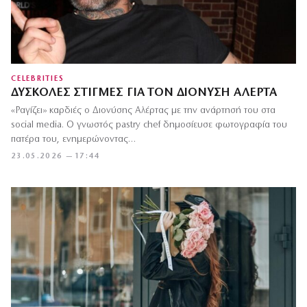
CELEBRITIES
ΔΎΣΚΟΛΕΣ ΣΤΙΓΜΈΣ ΓΙΑ ΤΟΝ ΔΙΟΝΎΣΗ ΑΛΈΡΤΑ
«Ραγίζει» καρδιές ο Διονύσης Αλέρτας με την ανάρτησή του στα
social media. Ο γνωστός pastry chef δημοσίευσε φωτογραφία του
πατέρα του, ενημερώνοντας…
23.05.2026 — 17:44