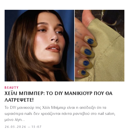
BEAUTY
ΧΈΙΛΙ ΜΠΊΜΠΕΡ: ΤΟ DIY ΜΑΝΙΚΙΟΎΡ ΠΟΥ ΘΑ
ΛΑΤΡΈΨΕΤΕ!
Το DIY μανικιούρ της Χέιλι Μπίμπερ είναι η απόδειξη ότι τα
ωραιότερα nails δεν χρειάζονται πάντα ραντεβού στο nail salon,
μόνο λίγη…
26.05.2026 — 15:07