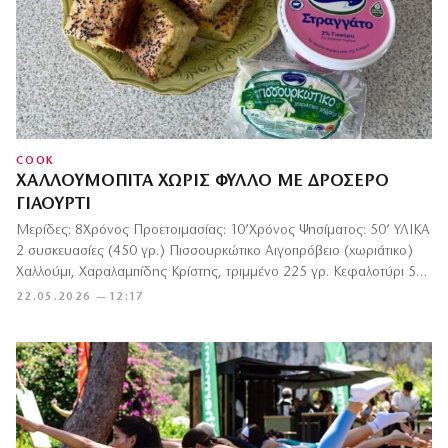
COOK
ΧΑΛΛΟΥΜΌΠΙΤΑ ΧΩΡΊΣ ΦΎΛΛΟ ΜΕ ΔΡΟΣΕΡΌ
ΓΙΑΟΎΡΤΙ
Μερίδες: 8Χρόνος Προετοιμασίας: 10’Χρόνος Ψησίματος: 50’ ΥΛΙΚΑ
2 συσκευασίες (450 γρ.) Πισσουρκώτικο Aιγοπρόβειο (χωριάτικο)
Χαλλούμι, Χαραλαμπίδης Κρίστης, τριμμένο 225 γρ. Κεφαλοτύρι 5…
22.05.2026 — 12:17