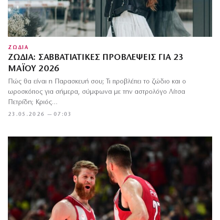
ΖΩΔΙΑ
ΖΏΔΙΑ: ΣΑΒΒΑΤΙΆΤΙΚΕΣ ΠΡΟΒΛΈΨΕΙΣ ΓΙΑ 23
ΜΑΪ́ΟΥ 2026
Πώς θα είναι η Παρασκευή σου; Τι προβλέπει το ζώδιο και ο
ωροσκόπος για σήμερα, σύμφωνα με την αστρολόγο Λίτσα
Πετρίδη; Κριός…
23.05.2026 — 07:03