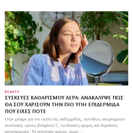
BEAUTY
ΣΥΣΚΕΥΈΣ ΚΑΘΑΡΙΣΜΟΎ ΑΈΡΑ: ΑΝΑΚΆΛΥΨΕ ΠΏΣ
ΘΑ ΣΟΥ ΧΑΡΊΣΟΥΝ ΤΗΝ ΠΙΟ ΥΓΙΉ ΕΠΙΔΕΡΜΊΔΑ
ΠΟΥ ΕΊΧΕΣ ΠΟΤΈ
Όταν μιλάμε για την υγεία της επιδερμίδας, συνήθως σκεφτόμαστε
αντηλιακά, ορούς βιταμίνης C, ενυδατικές κρέμες και θεραπείες
αντιγήρανσης. Τα τελευταία χρόνια, όμως,…