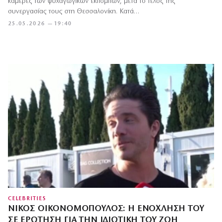
κάμερες των ψυχαγωγικών εκπομπών, μετά το τέλος της
συνεργασίας τους στη Θεσσαλονίκη. Κατά…
25.05.2026 — 19:40
CELEBRITIES
ΝΊΚΟΣ ΟΙΚΟΝΟΜΌΠΟΥΛΟΣ: Η ΕΝΌΧΛΗΣΉ ΤΟΥ
ΣΕ ΕΡΏΤΗΣΗ ΓΙΑ ΤΗΝ ΙΔΙΩΤΙΚΉ ΤΟΥ ΖΩΉ