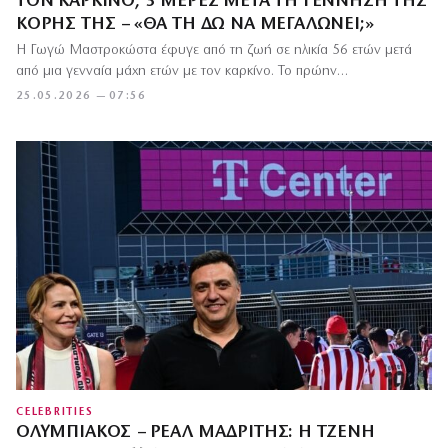
ΤΟΝ ΚΑΡΚΊΝΟ, 3 ΜΈΡΕΣ ΜΕΤΆ ΤΗ ΓΈΝΝΗΣΗ ΤΗΣ
ΚΌΡΗΣ ΤΗΣ – «ΘΑ ΤΗ ΔΩ ΝΑ ΜΕΓΑΛΏΝΕΙ;»
Η Γωγώ Μαστροκώστα έφυγε από τη ζωή σε ηλικία 56 ετών μετά
από μια γενναία μάχη ετών με τον καρκίνο. Το πρώην…
25.05.2026 — 07:56
CELEBRITIES
ΟΛΥΜΠΙΑΚΌΣ – ΡΕΆΛ ΜΑΔΡΊΤΗΣ: Η ΤΖΈΝΗ