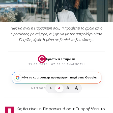
Πώς θα είναι η Παρασκευή σου; Τι προβλέπει το ζώδιο και ο
ωροσκόπος για σήμερα, σύμφωνα με την αστρολόγο Λίτσα
Πετρίδη; Κριός Η μέρα σε βοηθά να βελτιώσεις…
Χριστίνα Σταμάτη
23.05.2026 · 07:03
·
5′ ΑΝΆΓΝΩΣΗ
Κάνε το couscous.gr προτιμώμενη πηγή στην Google
A
A
A
A
ΜΈΓΕΘΟΣ
Π
ώς θα είναι η Παρασκευή σου; Τι προβλέπει το