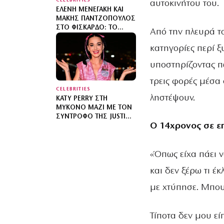
CELEBRITIES
αυτοκινήτου του.
ΕΛΈΝΗ ΜΕΝΕΓΆΚΗ ΚΑΙ
ΜΆΚΗΣ ΠΑΝΤΖΌΠΟΥΛΟΣ
ΣΤΟ ΦΙΣΚΆΡΔΟ: ΤΟ
Από την πλευρά τ
ΒΊΝΤΕΟ ΑΠΌ ΤΟ ΓΕΎΜΑ
ΤΟΥΣ
κατηγορίες περί ξ
υποστηρίζοντας π
τρεις φορές μέσα
CELEBRITIES
ληστέψουν.
KATY PERRY ΣΤΗ
ΜΎΚΟΝΟ ΜΑΖΊ ΜΕ ΤΟΝ
ΣΎΝΤΡΟΦΌ ΤΗΣ JUSTIN
Ο 14χρονος σε επ
TRUDEAU – ΒΌΛΤΕΣ ΣΤΟ
NAMMOS
«Όπως είχα πάει 
και δεν ξέρω τι έ
με χτύπησε. Μπουν
Τίποτα δεν μου εί