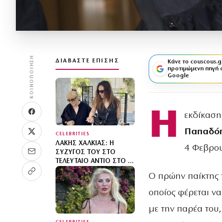
ΚΟΙΝΟΠΟΊΗΣΗ
ΔΙΑΒΆΣΤΕ ΕΠΊΣΗΣ
Κάνε το couscous.g
προτιμώμενη πηγή 
Google
Η
εκδίκαση
Παπαδό
CELEBRITIES
ΛΆΚΗΣ ΧΑΛΚΙΆΣ: Η
4 Φεβρου
ΣΎΖΥΓΌΣ ΤΟΥ ΣΤΟ
ΤΕΛΕΥΤΑΊΟ ΑΝΤΊΟ ΣΤΟ Α’
ΝΕΚΡΟΤΑΦΕΊΟ ΑΘΗΝΏΝ
Ο πρώην παίκτης τ
οποίος φέρεται ν
με την παρέα του,