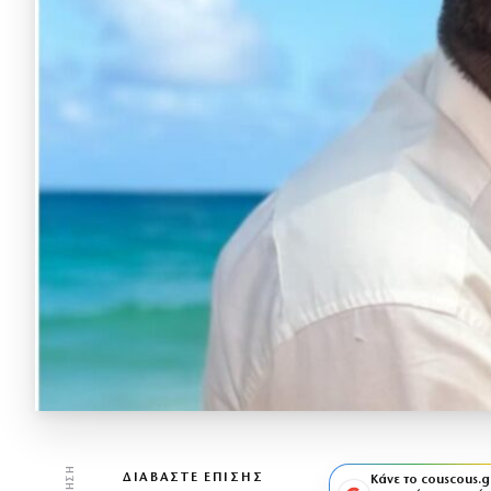
ΔΙΑΒΆΣΤΕ ΕΠΊΣΗΣ
Κάνε το couscous.g