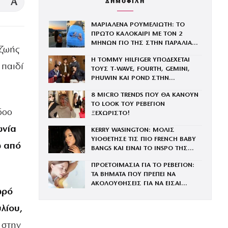
A
ΔΗΜΟΦΙΛΗ
ΜΑΡΙΑΛΕΝΑ ΡΟΥΜΕΛΙΩΤΗ: ΤΟ
ΠΡΩΤΟ ΚΑΛΟΚΑΙΡΙ ΜΕ ΤΟΝ 2
ΜΗΝΩΝ ΓΙΟ ΤΗΣ ΣΤΗΝ ΠΑΡΑΛΙΑ
 ζωής
ΚΑΙ ΤΟ ΤΡΥΦΕΡΟ ΒΙΝΤΕΟ
Η TOMMY HILFIGER ΥΠΟΔΕΧΕΤΑΙ
 παιδί
ΤΟΥΣ Τ-WAVE, FOURTH, GEMINI,
PHUWIN ΚΑΙ POND ΣΤΗΝ
ΟΙΚΟΓΕΝΕΙΑ ΤΟΥ BRAND
8 MICRO TRENDS ΠΟΥ ΘΑ ΚΑΝΟΥΝ
ΤΟ LOOK ΤΟΥ ΡΕΒΕΓΙΟΝ
δοο
ΞΕΧΩΡΙΣΤΟ!
ωνία
KERRY WASINGTON: ΜΟΛΙΣ
ΥΙΟΘΕΤΗΣΕ ΤΙΣ ΠΙΟ FRENCH BABY
ω από
BANGS ΚΑΙ ΕΙΝΑΙ ΤΟ INSPO ΤΗΣ
ΧΡΟΝΙΑΣ
ΠΡΟΕΤΟΙΜΑΣΙΑ ΓΙΑ ΤΟ ΡΕΒΕΓΙΟΝ:
ΤΑ ΒΗΜΑΤΑ ΠΟΥ ΠΡΕΠΕΙ ΝΑ
ΑΚΟΛΟΥΘΗΣΕΙΣ ΓΙΑ ΝΑ ΕΙΣΑΙ
ωρό
ΕΝΤΥΠΩΣΙΑΚΗ ΤΗΝ ΠΙΟ ΛΑΜΠΕΡΗ
ΒΡΑΔΙΑ ΤΟΥ ΧΡΟΝΟΥ
λίου,
 στην