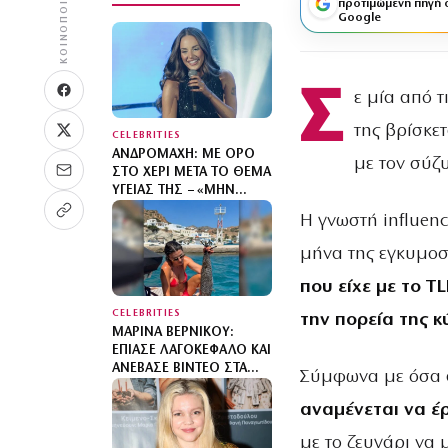
ΚΟΙΝΟΠΟΊΗΣΗ
προτιμώμενη πηγή 
Google
Σ
ε μία από τ
της βρίσκε
CELEBRITIES
ΑΝΔΡΟΜΆΧΗ: ΜΕ ΟΡΌ
με τον σύζ
ΣΤΟ ΧΈΡΙ ΜΕΤΆ ΤΟ ΘΈΜΑ
ΥΓΕΊΑΣ ΤΗΣ – «ΜΗΝ
ΑΝΗΣΥΧΕΊΤΕ, ΤΟ ‘ΧΩ»
Η γνωστή influenc
μήνα της εγκυμοσ
που είχε με το T
CELEBRITIES
την πορεία της κ
ΜΑΡΊΝΑ ΒΕΡΝΊΚΟΥ:
ΈΠΙΑΣΕ ΛΑΓΟΚΈΦΑΛΟ ΚΑΙ
ΑΝΈΒΑΣΕ ΒΊΝΤΕΟ ΣΤΑ
Σύμφωνα με όσα α
SOCIAL MEDIA – «ΔΕΝ
ΥΠΆΡΧΕΙ ΚΑΝΈΝΑΣ
αναμένεται να έ
ΛΌΓΟΣ ΝΑ
με το ζευγάρι να 
ΦΟΒΌΜΑΣΤΕ»