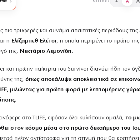
A
A
στην
A
ΜΈΓΕΘΟΣ
ις πιο τρυφερές και συνάμα απαιτητικές περιόδους της
ται η
Ελίζαμπεθ Ελέτσι
, η οποία περιμένει το πρώτο της
υγό της,
Νεκτάριο Λεμονίδη.
er και πρώην παίκτρια του Survivor διανύει ήδη τον όγ
ύνης της,
όπως αποκάλυψε αποκλειστικά σε επικοιν
LIFE, μιλώντας για πρώτη φορά με λεπτομέρειες γύρ
ύησης.
νέφερε στο TLIFE, εφόσον όλα κυλήσουν ομαλά,
το μ
ρθει στον κόσμο μέσα στο πρώτο δεκαήμερο του Ιου
μετρά πλέον αντίστροφα για τη στιγμή που θα κρατήσει