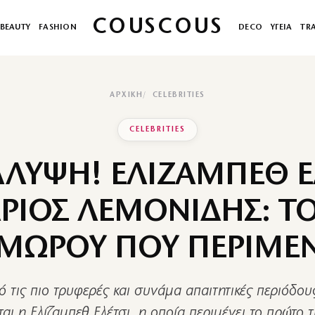
COUSCOUS
BEAUTY
FASHION
DECO
ΥΓΕΙΑ
TR
ΑΡΧΙΚΉ
CELEBRITIES
CELEBRITIES
ΛΥΨΗ! ΕΛΙΖΑΜΠΕΘ ΕΛ
ΡΙΟΣ ΛΕΜΟΝΙΔΗΣ: Τ
 ΜΩΡΟΥ ΠΟΥ ΠΕΡΙΜΕ
ό τις πιο τρυφερές και συνάμα απαιτητικές περιόδου
ται η Ελίζαμπεθ Ελέτσι, η οποία περιμένει το πρώτο τ