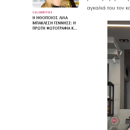
αγκαλιά του τον κ
CELEBRITIES
Η ΗΘΟΠΟΙΌΣ ΛΊΛΑ
ΜΠΑΚΛΈΣΗ ΓΈΝΝΗΣΕ: Η
ΠΡΏΤΗ ΦΩΤΟΓΡΑΦΊΑ ΚΑΙ
ΤΟ ΜΉΝΥΜΑ ΤΟΥ
ΣΥΝΤΡΌΦΟΥ ΤΗΣ