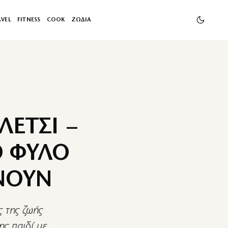
AVEL
FITNESS
COOK
ΖΩΔΙΑ
ΕΤΣΙ –
Ο ΦΥΛΟ
ΝΟΥΝ
ς της ζωής
ης παιδί με