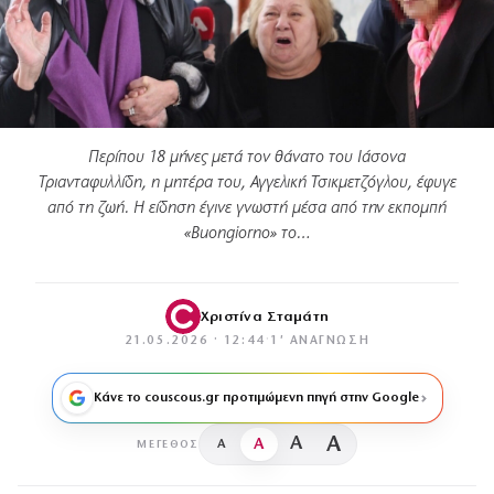
Περίπου 18 μήνες μετά τον θάνατο του Ιάσονα
Τριανταφυλλίδη, η μητέρα του, Αγγελική Τσικμετζόγλου, έφυγε
από τη ζωή. Η είδηση έγινε γνωστή μέσα από την εκπομπή
«Buongiorno» το…
Χριστίνα Σταμάτη
21.05.2026 · 12:44
·
1′ ΑΝΆΓΝΩΣΗ
Κάνε το couscous.gr προτιμώμενη πηγή στην Google
A
A
A
A
ΜΈΓΕΘΟΣ