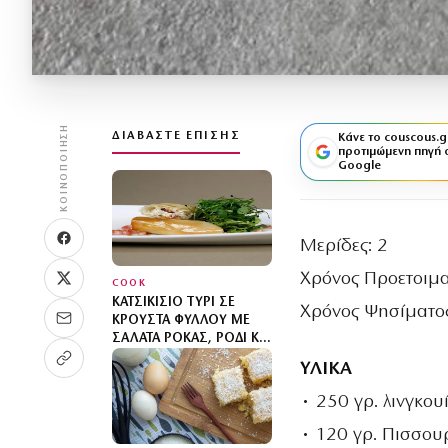
ΚΟΙΝΟΠΟΊΗΣΗ
ΔΙΑΒΆΣΤΕ ΕΠΊΣΗΣ
Κάνε το couscous.g
προτιμώμενη πηγή 
Google
Μερίδες: 2
Χρόνος Προετοιμα
COOK
ΚΑΤΣΙΚΊΣΙΟ ΤΥΡΊ ΣΕ
Χρόνος Ψησίματος
ΚΡΟΎΣΤΑ ΦΎΛΛΟΥ ΜΕ
ΣΑΛΆΤΑ ΡΌΚΑΣ, ΡΌΔΙ ΚΑΙ
ΚΟΥΚΟΥΝΆΡΙΑ
ΥΛΙΚΑ
• 250 γρ. λινγκουί
• 120 γρ. Πισσου