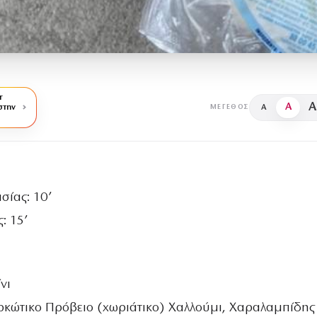
r
A
A
στην
A
ΜΈΓΕΘΟΣ
σίας: 10’
: 15’
νι
ρκώτικο Πρόβειο (χωριάτικο) Χαλλούμι, Χαραλαμπίδης