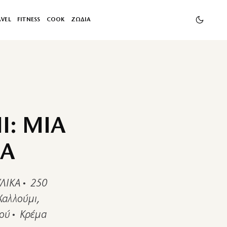
AVEL
FITNESS
COOK
ΖΩΔΙΑ
Ι: ΜΙΑ
ΙΑ
ΥΛΙΚΑ• 250
Χαλλούμι,
ιού• Κρέμα