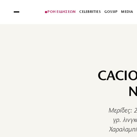
ΡΟΗ ΕΙΔΗΣΕΩΝ
CELEBRITIES
GOSSIP
MEDIA
CACIO
Ν
Μερίδες: 
γρ. λινγ
Χαραλαμπί