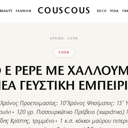
COUSCOUS
BEAUTY
FASHION
DECO
ΥΓΕΙΑ
TR
ΑΡΧΙΚΉ
COOK
COOK
 E PEPE ΜΕ ΧΑΛΛΟΥΜ
ΕΑ ΓΕΥΣΤΙΚΗ ΕΜΠΕΙΡ
2Χρόνος Προετοιμασίας: 10’Χρόνος Ψησίματος: 15’ 
κουίνι• 120 γρ. Πισσουρκώτικο Πρόβειο (χωριάτικο) 
δης Κρίστης, τριμμένο• 1 κ.σ. κόκκοι μαύρου πιπερ