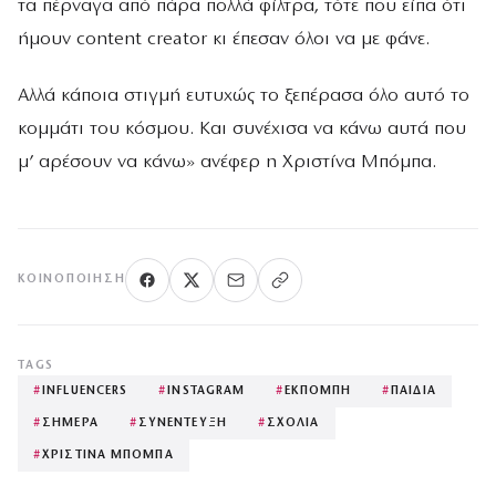
τα πέρναγα από πάρα πολλά φίλτρα, τότε που είπα ότι
ήμουν content creator κι έπεσαν όλοι να με φάνε.
Αλλά κάποια στιγμή ευτυχώς το ξεπέρασα όλο αυτό το
κομμάτι του κόσμου. Και συνέχισα να κάνω αυτά που
μ’ αρέσουν να κάνω» ανέφερ η Χριστίνα Μπόμπα.
ΚΟΙΝΟΠΟΊΗΣΗ
TAGS
#
INFLUENCERS
#
INSTAGRAM
#
ΕΚΠΟΜΠΗ
#
ΠΑΙΔΙΑ
#
ΣΗΜΕΡΑ
#
ΣΥΝΕΝΤΕΥΞΗ
#
ΣΧΟΛΙΑ
#
ΧΡΙΣΤΙΝΑ ΜΠΟΜΠΑ