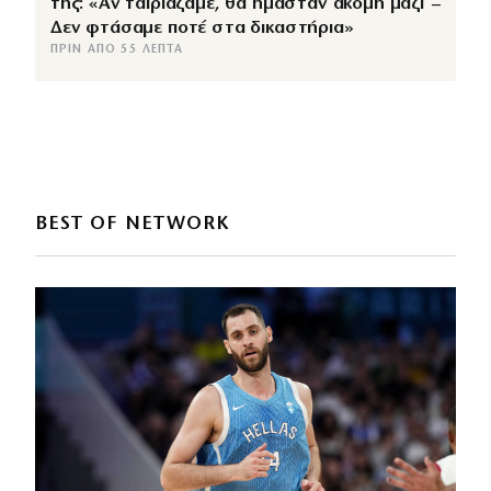
της: «Αν ταιριάζαμε, θα ήμασταν ακόμη μαζί –
Δεν φτάσαμε ποτέ στα δικαστήρια»
ΠΡΙΝ ΑΠΌ 55 ΛΕΠΤΆ
BEST OF NETWORK