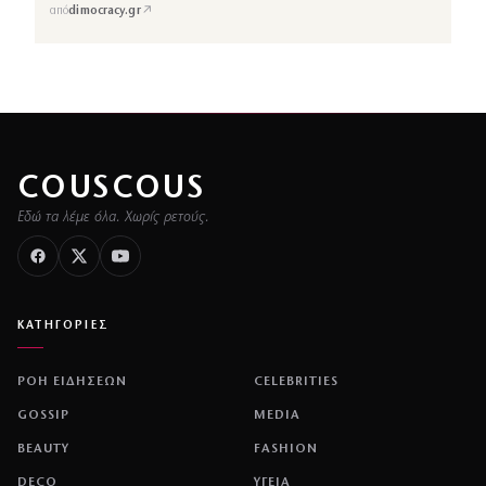
↗
από
dimocracy.gr
COUSCOUS
Εδώ τα λέμε όλα. Χωρίς ρετούς.
ΚΑΤΗΓΟΡΙΕΣ
ΡΟΗ ΕΙΔΗΣΕΩΝ
CELEBRITIES
GOSSIP
MEDIA
BEAUTY
FASHION
DECO
ΥΓΕΙΑ