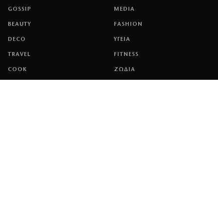
GOSSIP
MEDIA
BEAUTY
FASHION
DECO
ΥΓΕΙΑ
TRAVEL
FITNESS
COOK
ΖΩΔΙΑ
ΕΤΑΙΡΕΙΑ
ΤΑΥΤΟΤΗΤΑ
ΠΟΛΙΤΙΚΉ COOKIES
ΌΡΟΙ ΧΡΉΣΗΣ
ΕΠΙΚΟΙΝΩΝΙΑ
ΔΙΑΦΗΜΙΣΗ
ΕΠΙΚΟΙΝΩΝΙΑ