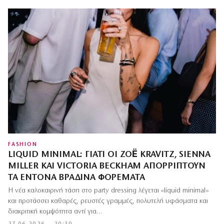
FASHION
LIQUID MINIMAL: ΓΙΑΤΊ ΟΙ ZOË KRAVITZ, SIENNA
MILLER ΚΑΙ VICTORIA BECKHAM ΑΠΟΡΡΊΠΤΟΥΝ
ΤΑ ΈΝΤΟΝΑ ΒΡΑΔΙΝΆ ΦΟΡΈΜΑΤΑ
Η νέα καλοκαιρινή τάση στο party dressing λέγεται «liquid minimal»
και προτάσσει καθαρές, ρευστές γραμμές, πολυτελή υφάσματα και
διακριτική κομψότητα αντί για…