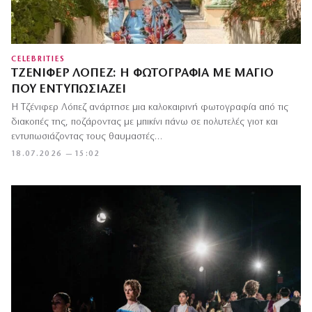
CELEBRITIES
ΤΖΈΝΙΦΕΡ ΛΌΠΕΖ: Η ΦΩΤΟΓΡΑΦΊΑ ΜΕ ΜΑΓΙΌ
ΠΟΥ ΕΝΤΥΠΩΣΙΆΖΕΙ
Η Τζένιφερ Λόπεζ ανάρτησε μια καλοκαιρινή φωτογραφία από τις
διακοπές της, ποζάροντας με μπικίνι πάνω σε πολυτελές γιοτ και
εντυπωσιάζοντας τους θαυμαστές…
18.07.2026 — 15:02