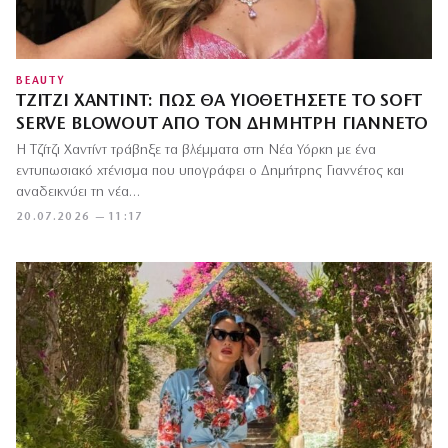
BEAUTY
ΤΖΊΤΖΙ ΧΑΝΤΊΝΤ: ΠΏΣ ΘΑ ΥΙΟΘΕΤΉΣΕΤΕ ΤΟ SOFT
SERVE BLOWOUT ΑΠΌ ΤΟΝ ΔΗΜΉΤΡΗ ΓΙΑΝΝΈΤΟ
Η Τζίτζι Χαντίντ τράβηξε τα βλέμματα στη Νέα Υόρκη με ένα
εντυπωσιακό χτένισμα που υπογράφει ο Δημήτρης Γιαννέτος και
αναδεικνύει τη νέα…
20.07.2026 — 11:17