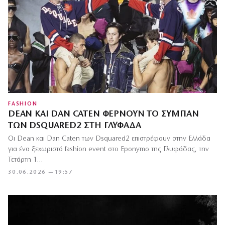
FASHION
DEAN ΚΑΙ DAN CATEN ΦΈΡΝΟΥΝ ΤΟ ΣΎΜΠΑΝ
ΤΩΝ DSQUARED2 ΣΤΗ ΓΛΥΦΆΔΑ
Οι Dean και Dan Caten των Dsquared2 επιστρέφουν στην Ελλάδα
για ένα ξεχωριστό fashion event στο Eponymo της Γλυφάδας, την
Τετάρτη 1…
30.06.2026 — 19:57