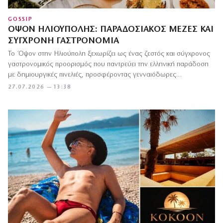
GOSSIP
ΌΨΟΝ ΗΛΙΟΎΠΟΛΗΣ: ΠΑΡΑΔΟΣΙΑΚΌΣ ΜΕΖΈΣ ΚΑΙ
ΣΎΓΧΡΟΝΗ ΓΑΣΤΡΟΝΟΜΊΑ
Το Όψον στην Ηλιούπολη ξεχωρίζει ως ένας ζεστός και σύγχρονος
γαστρονομικός προορισμός που παντρεύει την ελληνική παράδοση
με δημιουργικές πινελιές, προσφέροντας γενναιόδωρες…
27.07.2026 — 13:38