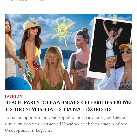
27.06.2026 — 20:30
FASHION
BEACH PARTY: ΟΙ ΕΛΛΗΝΊΔΕΣ CELEBRITIES ΈΧΟΥΝ
ΤΙΣ ΠΙΟ STYLISH ΙΔΈΕΣ ΓΙΑ ΝΑ ΞΕΧΩΡΊΣΕΙΣ
Το άρθρο προτείνει ιδέες για κομψά beach party looks, αντλώντας
έμπνευση από τις εμφανίσεις Ελληνίδων celebrities όπως η Αθηνά
Οικονομάκου, η Ευγενία…