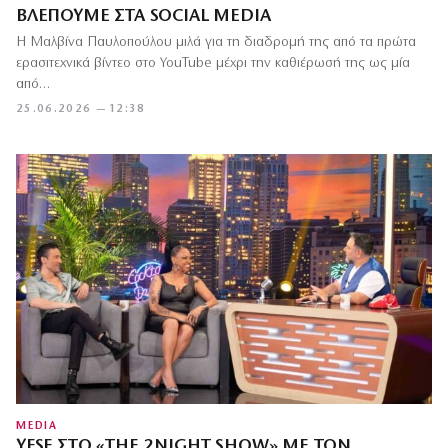
ΒΛΈΠΟΥΜΕ ΣΤΑ SOCIAL MEDIA
Η Μαλβίνα Παυλοπούλου μιλά για τη διαδρομή της από τα πρώτα
ερασιτεχνικά βίντεο στο YouTube μέχρι την καθιέρωσή της ως μία
από…
25.06.2026 — 12:38
MEDIA
YFSF ΣΤΟ «THE 2NIGHT SHOW» ΜΕ ΤΟΝ