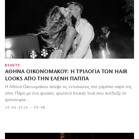
BEAUTY
ΑΘΗΝΆ ΟΙΚΟΝΟΜΆΚΟΥ: Η ΤΡΙΛΟΓΊΑ ΤΩΝ HAIR
LOOKS ΑΠΌ ΤΗΝ ΕΛΈΝΗ ΠΑΠΠΆ
Η Αθηνά Οικονομάκου έκλεψε τις εντυπώσεις στο γαμήλιο πάρτι της
στην Πάρο με ένα φυσικό, φωτεινό beauty look που ανέδειξε τη
φιλοσοφία…
30.06.2026 — 09:48