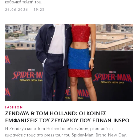
καθολική τελετή του…
26.06.2026 — 19:23
FASHION
ZENDAYA & TOM HOLLAND: ΟΙ ΚΟΙΝΈΣ
ΕΜΦΑΝΊΣΕΙΣ ΤΟΥ ΖΕΥΓΑΡΙΟΎ ΠΟΥ ΈΓΙΝΑΝ INSPO
Η Zendaya και ο Tom Holland αποδεικνύουν, μέσα από τις
εμφανίσεις τους στο press tour του Spider-Man: Brand New Day,