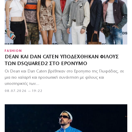
FASHION
DEAN ΚΑΙ DAN CATEN ΥΠΟΔΈΧΘΗΚΑΝ ΦΊΛΟΥΣ
ΤΩΝ DSQUARED2 ΣΤΟ EPONYMO
Οι Dean και Dan Caten βρέθηκαν στο Eponymo της Γλυφάδας, σε
μια πιο χαλαρή και προσωπική συνάντηση με φίλους και
υποστηρικτές των…
08.07.2026 — 19:22