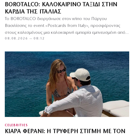
BOROTALCO: ΚΑΛΟΚΑΙΡΙΝΌ ΤΑΞΊΔΙ ΣΤΗΝ
ΚΑΡΔΙΆ ΤΗΣ ΙΤΑΛΊΑΣ
Το BOROTALCO διοργάνωσε στον κήπο του Πύργου
Βασιλίσσης το event «Postcards from Italy», προσφέροντας
στους καλεσμένους μια καλοκαιρινή εμπειρία εμπνευσμένη από
08.08.2026 — 08:12
την ιταλική dolce vita, με…
CELEBRITIES
ΚΙΆΡΑ ΦΕΡΆΝΙ: Η ΤΡΥΦΕΡΉ ΣΤΙΓΜΉ ΜΕ ΤΟΝ