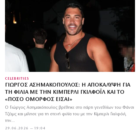
CELEBRITIES
ΓΙΏΡΓΟΣ ΑΣΗΜΑΚΌΠΟΥΛΟΣ: Η ΑΠΟΚΆΛΥΨΗ ΓΙΑ
ΤΗ ΦΙΛΊΑ ΜΕ ΤΗΝ ΚΊΜΠΕΡΛΙ ΓΚΙΛΦΌΙΛ ΚΑΙ ΤΟ
«ΠΌΣΟ ΌΜΟΡΦΟΣ ΕΊΣΑΙ»
Ο Γιώργος Ασημακόπουλος βρέθηκε στο πάρτι γενεθλίων του Φάνσι
Τζέιμς και μίλησε για τη στενή φιλία του με την Κίμπερλι Γκιλφόιλ,
την…
29.06.2026 — 19:04