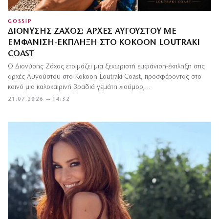
GOSSIP
ΔΙΟΝΎΣΗΣ ΖΆΧΟΣ: ΑΡΧΈΣ ΑΥΓΟΎΣΤΟΥ ΜΕ
ΕΜΦΆΝΙΣΗ-ΈΚΠΛΗΞΗ ΣΤΟ KOKOON LOUTRAKI
COAST
Ο Διονύσης Ζάχος ετοιμάζει μια ξεχωριστή εμφάνιση-έκπληξη στις
αρχές Αυγούστου στο Kokoon Loutraki Coast, προσφέροντας στο
κοινό μια καλοκαιρινή βραδιά γεμάτη χιούμορ,…
21.07.2026 — 14:32