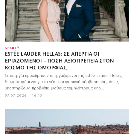
BEAUTY
ESTÉE LAUDER HELLAS: ΣΕ ΑΠΕΡΓΊΑ ΟΙ
ΕΡΓΑΖΌΜΕΝΟΙ – ΠΌΣΗ ΑΞΙΟΠΡΈΠΕΙΑ ΣΤΟΝ
ΚΌΣΜΟ ΤΗΣ ΟΜΟΡΦΙΆΣ;
Σε απεργία προχώρησαν οι εργαζόμενοι της Estée Lauder Hellas,
διαμαρτυρόμενοι για τη νέα επιχειρησιακή σύμβαση που, όπως
υποστηρίζουν, προβλέπει μισθούς χαμηλότερους από…
07.07.2026 — 16:13