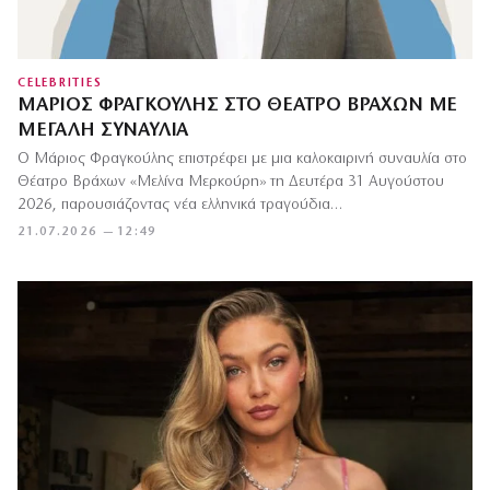
CELEBRITIES
ΜΆΡΙΟΣ ΦΡΑΓΚΟΎΛΗΣ ΣΤΟ ΘΈΑΤΡΟ ΒΡΆΧΩΝ ΜΕ
ΜΕΓΆΛΗ ΣΥΝΑΥΛΊΑ
Ο Μάριος Φραγκούλης επιστρέφει με μια καλοκαιρινή συναυλία στο
Θέατρο Βράχων «Μελίνα Μερκούρη» τη Δευτέρα 31 Αυγούστου
2026, παρουσιάζοντας νέα ελληνικά τραγούδια…
21.07.2026 — 12:49