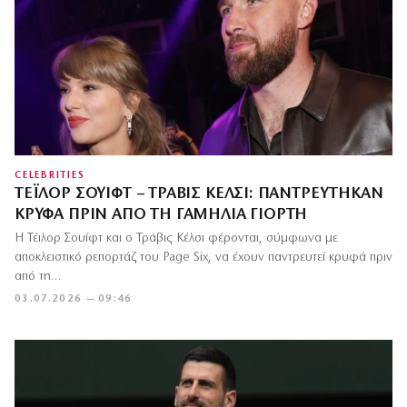
CELEBRITIES
ΤΈΙΛΟΡ ΣΟΥΊΦΤ – ΤΡΆΒΙΣ ΚΈΛΣΙ: ΠΑΝΤΡΕΎΤΗΚΑΝ
ΚΡΥΦΆ ΠΡΙΝ ΑΠΌ ΤΗ ΓΑΜΉΛΙΑ ΓΙΟΡΤΉ
Η Τέιλορ Σουίφτ και ο Τράβις Κέλσι φέρονται, σύμφωνα με
αποκλειστικό ρεπορτάζ του Page Six, να έχουν παντρευτεί κρυφά πριν
από τη…
03.07.2026 — 09:46