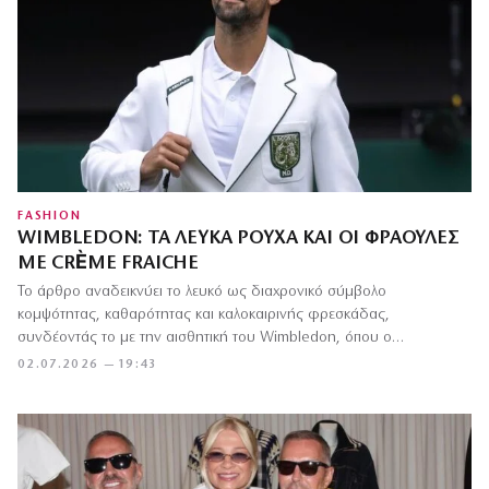
FASHION
WIMBLEDON: ΤΑ ΛΕΥΚΆ ΡΟΎΧΑ ΚΑΙ ΟΙ ΦΡΆΟΥΛΕΣ
ΜΕ CRÈME FRAICHE
Το άρθρο αναδεικνύει το λευκό ως διαχρονικό σύμβολο
κομψότητας, καθαρότητας και καλοκαιρινής φρεσκάδας,
συνδέοντάς το με την αισθητική του Wimbledon, όπου ο…
02.07.2026 — 19:43