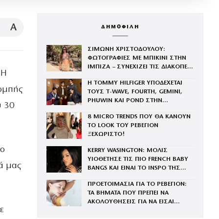
A
ΔΗΜΟΦΙΛΗ
ΣΙΜΩΝΗ ΧΡΙΣΤΟΔΟΥΛΟΥ:
ΦΩΤΟΓΡΑΦΙΕΣ ΜΕ ΜΠΙΚΙΝΙ ΣΤΗΝ
ΙΜΠΙΖΑ – ΣΥΝΕΧΙΖΕΙ ΤΙΣ ΔΙΑΚΟΠΕΣ
 Η
ΤΗΣ ΜΕ ΤΟΝ ΣΥΖΥΓΟ ΤΗΣ, ΑΝΤΡΕΑ
Η TOMMY HILFIGER ΥΠΟΔΕΧΕΤΑΙ
ΓΕΩΡΓΙΟΥ
πομπής
ΤΟΥΣ Τ-WAVE, FOURTH, GEMINI,
PHUWIN ΚΑΙ POND ΣΤΗΝ
υ 30
ΟΙΚΟΓΕΝΕΙΑ ΤΟΥ BRAND
8 MICRO TRENDS ΠΟΥ ΘΑ ΚΑΝΟΥΝ
ΤΟ LOOK ΤΟΥ ΡΕΒΕΓΙΟΝ
ΞΕΧΩΡΙΣΤΟ!
το
KERRY WASINGTON: ΜΟΛΙΣ
ΥΙΟΘΕΤΗΣΕ ΤΙΣ ΠΙΟ FRENCH BABY
ρά μας
BANGS ΚΑΙ ΕΙΝΑΙ ΤΟ INSPO ΤΗΣ
ΧΡΟΝΙΑΣ
ΠΡΟΕΤΟΙΜΑΣΙΑ ΓΙΑ ΤΟ ΡΕΒΕΓΙΟΝ:
ΤΑ ΒΗΜΑΤΑ ΠΟΥ ΠΡΕΠΕΙ ΝΑ
ΑΚΟΛΟΥΘΗΣΕΙΣ ΓΙΑ ΝΑ ΕΙΣΑΙ
ε
ΕΝΤΥΠΩΣΙΑΚΗ ΤΗΝ ΠΙΟ ΛΑΜΠΕΡΗ