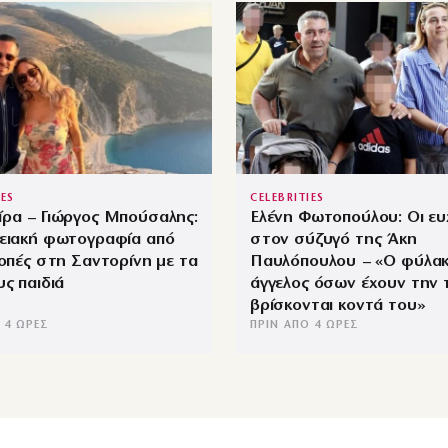
IES
CELEBRITIES
ίρα – Γιώργος Μπούσαλης:
Ελένη Φωτοπούλου: Οι ευ
νειακή φωτογραφία από
στον σύζυγό της Άκη
κοπές στη Σαντορίνη με τα
Παυλόπουλου – «Ο φύλα
υς παιδιά
άγγελος όσων έχουν την 
βρίσκονται κοντά του»
 4 ΏΡΕΣ
ΠΡΙΝ ΑΠΌ 4 ΏΡΕΣ