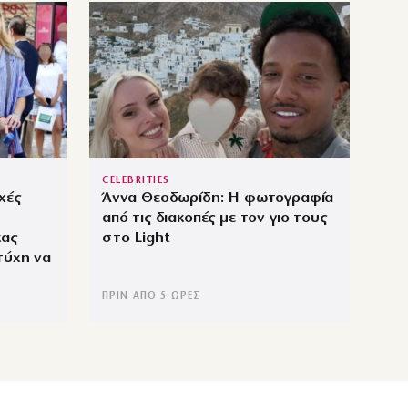
CELEBRITIES
χές
Άννα Θεοδωρίδη: Η φωτογραφία
από τις διακοπές με τον γιο τους
κας
στο Light
τύχη να
ΠΡΙΝ ΑΠΌ 5 ΏΡΕΣ