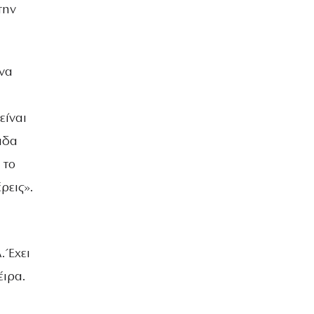
ΒΡΑΔΙΑ ΤΟΥ ΧΡΟΝΟΥ
την
 να
είναι
άδα
 το
ρεις».
 Έχει
έιρα.