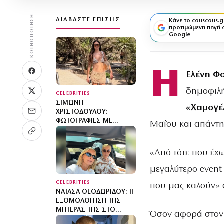
ΚΟΙΝΟΠΟΊΗΣΗ
ΔΙΑΒΆΣΤΕ ΕΠΊΣΗΣ
Κάνε το couscous.g
προτιμώμενη πηγή 
Google
Η
Ελένη Φ
δημοφιλή
CELEBRITIES
ΣΙΜΏΝΗ
«Χαμογέλ
ΧΡΙΣΤΟΔΟΎΛΟΥ:
ΦΩΤΟΓΡΑΦΊΕΣ ΜΕ
Μαΐου και απάντησ
ΜΠΙΚΊΝΙ ΣΤΗΝ ΊΜΠΙΖΑ –
ΣΥΝΕΧΊΖΕΙ ΤΙΣ ΔΙΑΚΟΠΈΣ
ΤΗΣ ΜΕ ΤΟΝ ΣΎΖΥΓΌ
«Από τότε που έχω
ΤΗΣ, ΑΝΤΡΈΑ ΓΕΩΡΓΊΟΥ
μεγαλύτερο event 
CELEBRITIES
που μας καλούν» 
ΝΑΤΆΣΑ ΘΕΟΔΩΡΊΔΟΥ: Η
ΕΞΟΜΟΛΌΓΗΣΗ ΤΗΣ
ΜΗΤΈΡΑΣ ΤΗΣ ΣΤΟ
Όσον αφορά στον A
ΑΥΤΟΚΊΝΗΤΟ – «ΈΧΩ ΤΟ