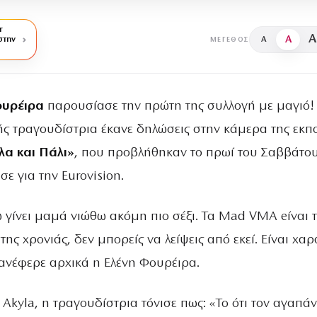
r
A
A
στην
A
ΜΈΓΕΘΟΣ
ουρέιρα
παρουσίασε την πρώτη της συλλογή με μαγιό!
ς τραγουδίστρια έκανε δηλώσεις στην κάμερα της εκ
α και Πάλι»
, που προβλήθηκαν το πρωί του Σαββάτο
ε για την Eurovision.
 γίνει μαμά νιώθω ακόμη πιο σέξι. Τα Mad VMA eίναι 
της χρονιάς, δεν μπορείς να λείψεις από εκεί. Είναι χα
ανέφερε αρχικά η Ελένη Φουρέιρα.
kyla, η τραγουδίστρια τόνισε πως: «Το ότι τον αγαπάν