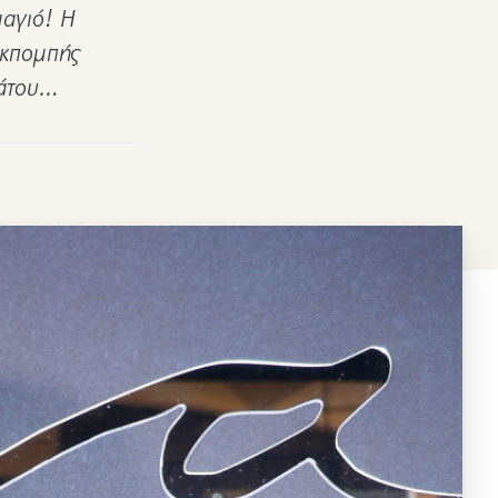
μαγιό! Η
εκπομπής
βάτου…