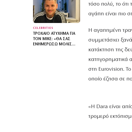
ΚΑΛΎΤΕΡΟ ΠΑΙΔΊ ΤΟΥ
τόσο πολύ, το ότι
ΚΌΣΜΟΥ»
αγάπη είναι πιο 
CELEBRITIES
Η αγαπημένη τραγ
ΤΡΟΧΑΊΟ ΑΤΎΧΗΜΑ ΓΙΑ
ΤΟΝ MIKE: «ΘΑ ΣΑΣ
συμμετάσχει ξανά 
ΕΝΗΜΕΡΏΣΩ ΜΌΛΙΣ
κατάκτηση της δεύ
ΕΊΜΑΙ ΣΕ ΘΈΣΗ ΝΑ
ΕΠΙΣΤΡΈΨΩ»
κατηγορηματικά α
στη Eurovision. Το
οποίο έζησα σε πο
«Η Dara είναι απί
τρομερό εκτόπισμ