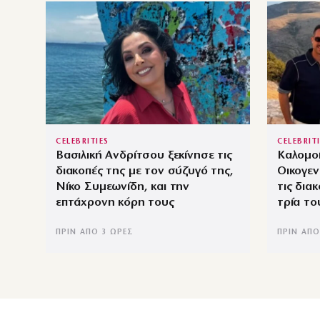
CELEBRITIES
CELEBRIT
Βασιλική Ανδρίτσου ξεκίνησε τις
Καλομο
διακοπές της με τον σύζυγό της,
Οικογε
Νίκο Συμεωνίδη, και την
τις δια
επτάχρονη κόρη τους
τρία το
ΠΡΙΝ ΑΠΌ 3 ΏΡΕΣ
ΠΡΙΝ ΑΠΌ