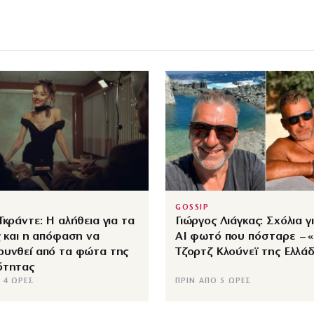
GOSSIP
Γκράντε: Η αλήθεια για τα
Γιώργος Λιάγκας: Σχόλια γ
ς και η απόφαση να
ΑΙ φωτό που πόσταρε – 
ρυνθεί από τα φώτα της
Τζορτζ Κλούνεϊ της Ελλά
ότητας
 4 ΏΡΕΣ
ΠΡΙΝ ΑΠΌ 5 ΏΡΕΣ