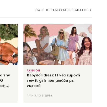
ΌΛΕΣ ΟΙ ΤΕΛΕΥΤΑΊΕΣ ΕΙΔΉΣΕΙΣ →
FASHION
ια την
Babydoll dress: Η νέα εμμονή
«Ο
των it-girls που μοιάζει με
δας…»
νυχτικό
ΠΡΙΝ ΑΠΌ 5 ΏΡΕΣ