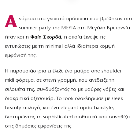
Α
νάμεσα στα γνωστά πρόσωπα που βρέθηκαν στο
summer party της MEYIA στη Μεγάλη Βρεταννία
ήταν και η
Φαίη Σκορδά
, η οποία έκλεψε τις
εντυπώσεις με τη minimal αλλά ιδιαίτερα κομψή
εμφάνισή της.
Η παρουσιάστρια επέλεξε ένα μαύρο one shoulder
midi φόρεμα, σε στενή γραμμή, που ανέδειξε τη
σιλουέτα της, συνδυάζοντάς το με μαύρες γόβες και
διακριτικά αξεσουάρ. Το look ολοκλήρωσε με sleek
beauty επιλογές και ένα elegant updo hairstyle,
διατηρώντας τη sophisticated αισθητική που συνηθίζει
στις δημόσιες εμφανίσεις της.