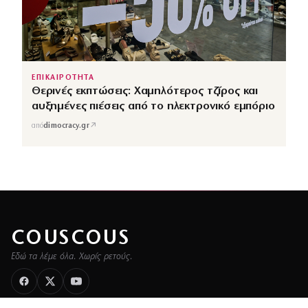
ΕΠΙΚΑΙΡΟΤΗΤΑ
Θερινές εκπτώσεις: Χαμηλότερος τζίρος και
αυξημένες πιέσεις από το ηλεκτρονικό εμπόριο
↗
από
dimocracy.gr
COUSCOUS
Εδώ τα λέμε όλα. Χωρίς ρετούς.