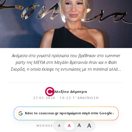
Ανάμεσα στα γνωστά πρόσωπα που βρέθηκαν στο summer
party της MEYIA στη Μεγάλη Βρεταννία ήταν και η Φαίη
Σκορδά, η οποία έκλεψε τις εντυπώσεις με τη minimal αλλά…
Αλεξίου Δήμητρα
27.05.2026 · 10:22
·
1′ ΑΝΆΓΝΩΣΗ
Κάνε το couscous.gr προτιμώμενη πηγή στην Google
A
A
A
A
ΜΈΓΕΘΟΣ