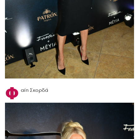
Φ
αίη Σκορδά