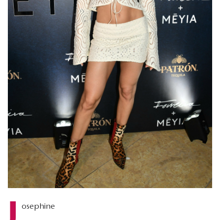
J
osephine