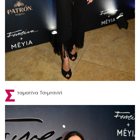
Σ
ταματίνα Τσιμτσιλή