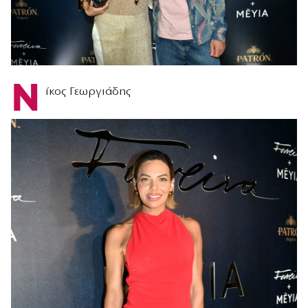
Ν
ίκος Γεωργιάδης