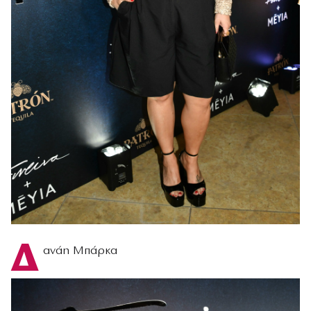
Δ
ανάη Μπάρκα