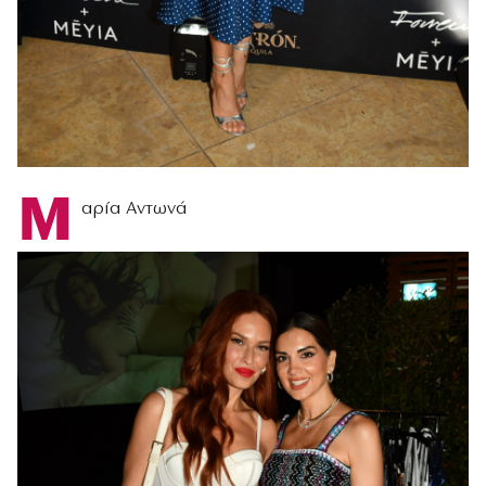
Μ
αρία Αντωνά