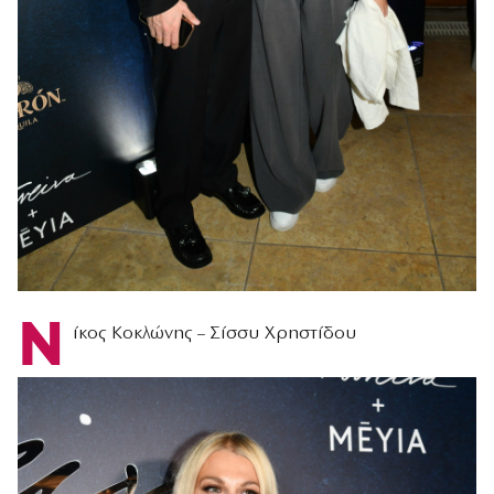
Ν
ίκος Κοκλώνης – Σίσσυ Χρηστίδου