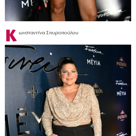
Κ
ωνσταντίνα Σπυροπούλου