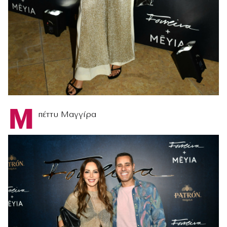
Μ
πέττυ Μαγγίρα