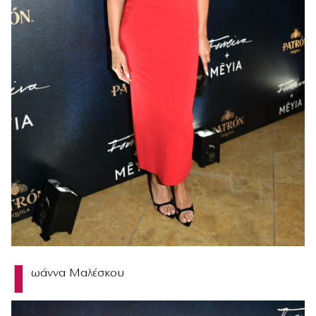
Ι
ωάννα Μαλέσκου