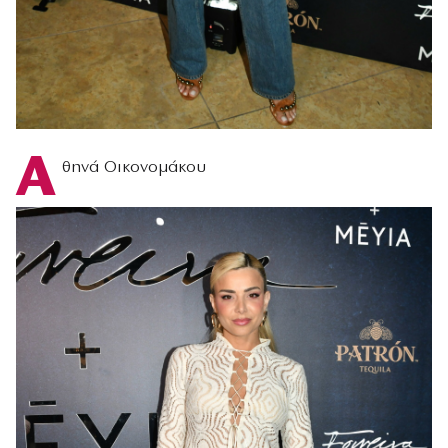
Α
θηνά Οικονομάκου