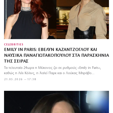
CELEBRITIES
EMILY IN PARIS: ΈΒΕΛΥΝ ΚΑΖΑΝΤΖΌΓΛΟΥ ΚΑΙ
ΝΑΥΣΙΚΆ ΠΑΝΑΓΙΩΤΑΚΟΠΟΎΛΟΥ ΣΤΑ ΠΑΡΑΣΚΉΝΙΑ
ΤΗΣ ΣΕΙΡΆΣ
Τα τελευταία 24ωρα η Μύκονος ζει σε ρυθμούς «Emily in Paris»,
καθώς η Λίλι Κόλινς, η Άσλεϊ Παρκ και ο Λούκας Μπράβο…
21.05.2026 — 17:38