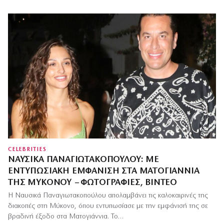
CELEBRITIES
ΝΑΥΣΙΚΆ ΠΑΝΑΓΙΩΤΑΚΟΠΟΎΛΟΥ: ΜΕ
ΕΝΤΥΠΩΣΙΑΚΉ ΕΜΦΆΝΙΣΗ ΣΤΑ ΜΑΤΟΓΙΆΝΝΙΑ
ΤΗΣ ΜΥΚΌΝΟΥ – ΦΩΤΟΓΡΑΦΊΕΣ, ΒΊΝΤΕΟ
Η Ναυσικά Παναγιωτακοπούλου απολαμβάνει τις καλοκαιρινές της
διακοπές στη Μύκονο, όπου εντυπωσίασε με την εμφάνισή της σε
βραδινή έξοδο στα Ματογιάννια. Το…