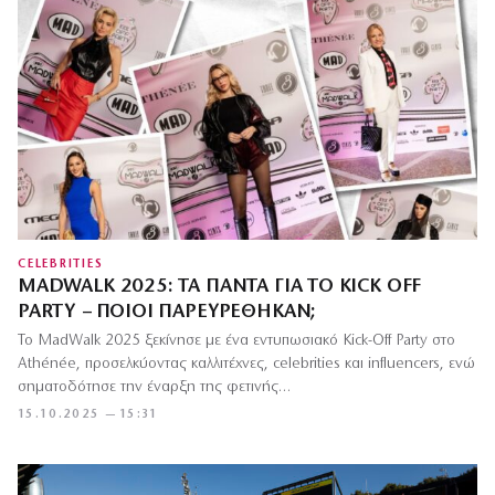
CELEBRITIES
MADWALK 2025: ΤΑ ΠΆΝΤΑ ΓΙΑ ΤΟ KICK OFF
PARTY – ΠΟΙΟΙ ΠΑΡΕΥΡΈΘΗΚΑΝ;
Το MadWalk 2025 ξεκίνησε με ένα εντυπωσιακό Kick-Off Party στο
Athénée, προσελκύοντας καλλιτέχνες, celebrities και influencers, ενώ
σηματοδότησε την έναρξη της φετινής…
15.10.2025 — 15:31