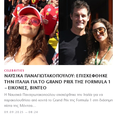
CELEBRITIES
ΝΑΥΣΙΚΆ ΠΑΝΑΓΙΩΤΑΚΟΠΟΎΛΟΥ: ΕΠΙΣΚΈΦΘΗΚΕ
ΤΗΝ ΙΤΑΛΊΑ ΓΙΑ ΤΟ GRAND PRIX ΤΗΣ FORMULA 1
– ΕΙΚΌΝΕΣ, ΒΊΝΤΕΟ
Η Ναυσικά Παναγιωτακοπούλου επισκέφθηκε την Ιταλία για να
παρακολουθήσει από κοντά το Grand Prix της Formula 1 στη διάσημη
πίστα της Μόντσα.…
09.09.2025 — 08:24