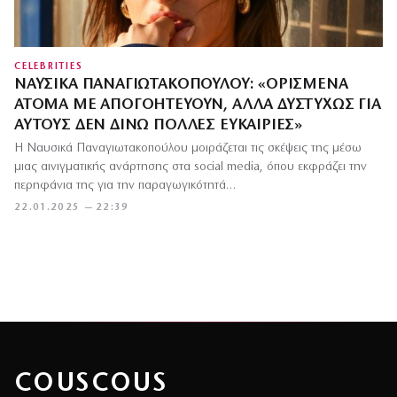
CELEBRITIES
ΝΑΥΣΙΚΆ ΠΑΝΑΓΙΩΤΑΚΟΠΟΎΛΟΥ: «ΟΡΙΣΜΈΝΑ
ΆΤΟΜΑ ΜΕ ΑΠΟΓΟΗΤΕΎΟΥΝ, ΑΛΛΆ ΔΥΣΤΥΧΏΣ ΓΙΑ
ΑΥΤΟΎΣ ΔΕΝ ΔΊΝΩ ΠΟΛΛΈΣ ΕΥΚΑΙΡΊΕΣ»
Η Ναυσικά Παναγιωτακοπούλου μοιράζεται τις σκέψεις της μέσω
μιας αινιγματικής ανάρτησης στα social media, όπου εκφράζει την
περηφάνια της για την παραγωγικότητά…
22.01.2025 — 22:39
COUSCOUS