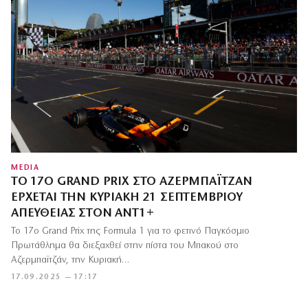
MEDIA
ΤΟ 17Ο GRAND PRIX ΣΤΟ ΑΖΕΡΜΠΑΪΤΖΆΝ
ΈΡΧΕΤΑΙ ΤΗΝ ΚΥΡΙΑΚΉ 21 ΣΕΠΤΕΜΒΡΊΟΥ
ΑΠΕΥΘΕΊΑΣ ΣΤΟΝ ΑΝΤ1+
Το 17ο Grand Prix της Formula 1 για το φετινό Παγκόσμιο
Πρωτάθλημα θα διεξαχθεί στην πίστα του Μπακού στο
Αζερμπαϊτζάν, την Κυριακή…
17.09.2025 — 17:17