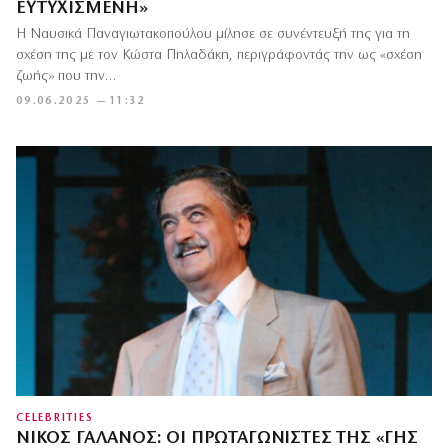
ΕΥΤΥΧΙΣΜΈΝΗ»
Η Ναυσικά Παναγιωτακοπούλου μίλησε σε συνέντευξή της για τη
σχέση της με τον Κώστα Πηλαδάκη, περιγράφοντάς την ως «σχέση
ζωής» που την…
09.06.2025 — 11:32
CELEBRITIES
ΝΊΚΟΣ ΓΑΛΑΝΌΣ: ΟΙ ΠΡΩΤΑΓΩΝΙΣΤΈΣ ΤΗΣ «ΓΗΣ