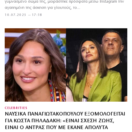
γυμνασμένο σώμα της, μοιράστηκε πρόσφατα μέσω Instagram την
αγαπημένη της άσκηση για γλουτούς, το…
10.07.2025 — 17:18
CELEBRITIES
ΝΑΥΣΙΚΆ ΠΑΝΑΓΙΩΤΑΚΟΠΟΎΛΟΥ ΕΞΟΜΟΛΟΓΕΊΤΑΙ
ΓΙΑ ΚΏΣΤΑ ΠΗΛΑΔΆΚΗ: «ΕΊΝΑΙ ΣΧΈΣΗ ΖΩΉΣ,
ΕΊΝΑΙ Ο ΆΝΤΡΑΣ ΠΟΥ ΜΕ ΈΚΑΝΕ ΑΠΌΛΥΤΑ