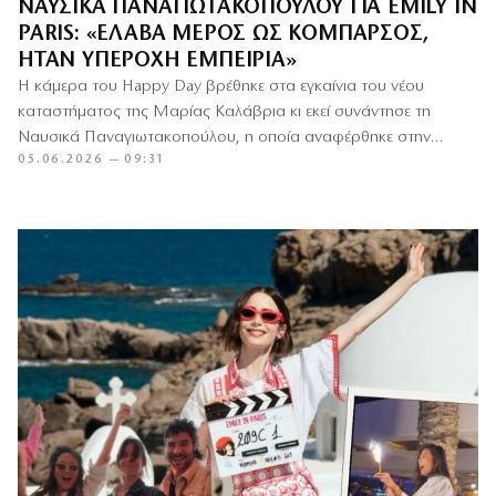
ΝΑΥΣΙΚΆ ΠΑΝΑΓΙΩΤΑΚΟΠΟΎΛΟΥ ΓΙΑ EMILY IN
PARIS: «ΈΛΑΒΑ ΜΈΡΟΣ ΩΣ ΚΟΜΠΆΡΣΟΣ,
ΉΤΑΝ ΥΠΈΡΟΧΗ ΕΜΠΕΙΡΊΑ»
Η κάμερα του Happy Day βρέθηκε στα εγκαίνια του νέου
καταστήματος της Μαρίας Καλάβρια κι εκεί συνάντησε τη
Ναυσικά Παναγιωτακοπούλου, η οποία αναφέρθηκε στην
05.06.2026 — 09:31
εμπειρία της…