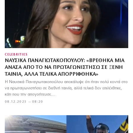
CELEBRITIES
ΝΑΥΣΙΚΆ ΠΑΝΑΓΙΩΤΑΚΟΠΟΎΛΟΥ: «ΒΡΈΘΗΚΑ ΜΙΑ
ΑΝΆΣΑ ΑΠΌ ΤΟ ΝΑ ΠΡΩΤΑΓΩΝΙΣΤΉΣΩ ΣΕ ΞΈΝΗ
ΤΑΙΝΊΑ, ΑΛΛΆ ΤΕΛΙΚΆ ΑΠΟΡΡΊΦΘΗΚΑ»
Η Ναυσικά Παναγιωτακοπούλου αποκάλυψε ότι ήταν πολύ κοντά στο
να πρωταγωνιστήσει σε διεθνή ταινία, αλλά τελικά δεν επιλέχθηκε,
κάτι που την απογοήτευσε.…
08.12.2025 — 08:20