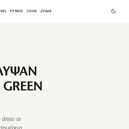
AVEL
FITNESS
COOK
ΖΩΔΙΑ
ΑΛΥΨΑΝ
 GREEN
 όπου οι
τομέρεια,