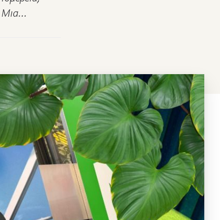
. Μια…