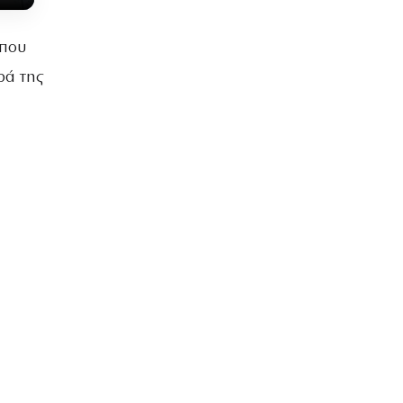
 που
ρά της