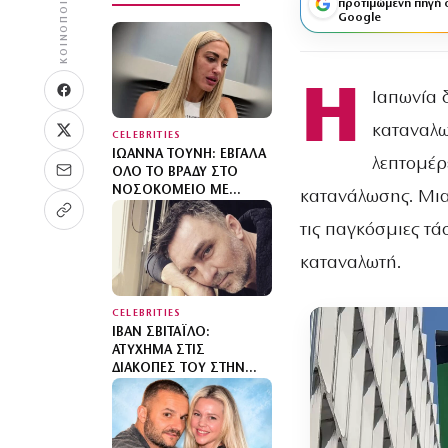
ΚΟΙΝΟΠΟΊΗΣΗ
προτιμώμενη πηγή 
Google
Η
Ιαπωνία 
καταναλω
CELEBRITIES
ΙΩΆΝΝΑ ΤΟΎΝΗ: ΈΒΓΑΛΑ
λεπτομέρε
ΌΛΟ ΤΟ ΒΡΆΔΥ ΣΤΟ
ΝΟΣΟΚΟΜΕΊΟ ΜΕ
κατανάλωσης. Μια
ΟΡΟΎΣ ΚΑΙ ΑΝΤΙΒΙΏΣΕΙΣ
τις παγκόσμιες τάσ
καταναλωτή.
CELEBRITIES
ΙΒΆΝ ΣΒΙΤΆΙΛΟ:
ΑΤΎΧΗΜΑ ΣΤΙΣ
ΔΙΑΚΟΠΈΣ ΤΟΥ ΣΤΗΝ
ΚΈΡΚΥΡΑ