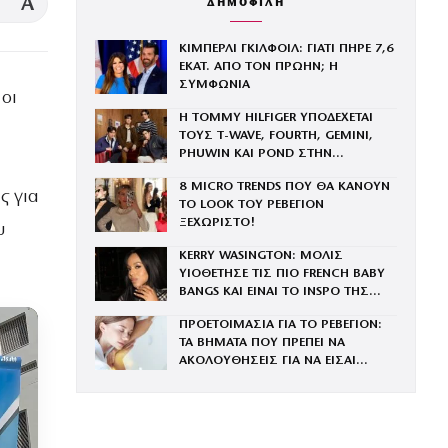
A
ΔΗΜΟΦΙΛΗ
ΚΙΜΠΕΡΛΙ ΓΚΙΛΦΟΙΛ: ΓΙΑΤΙ ΠΗΡΕ 7,6
ΕΚΑΤ. ΑΠΟ ΤΟΝ ΠΡΩΗΝ; Η
ΣΥΜΦΩΝΙΑ
οι
Η TOMMY HILFIGER ΥΠΟΔΕΧΕΤΑΙ
ΤΟΥΣ Τ-WAVE, FOURTH, GEMINI,
PHUWIN ΚΑΙ POND ΣΤΗΝ
ΟΙΚΟΓΕΝΕΙΑ ΤΟΥ BRAND
8 MICRO TRENDS ΠΟΥ ΘΑ ΚΑΝΟΥΝ
ς για
ΤΟ LOOK ΤΟΥ ΡΕΒΕΓΙΟΝ
ΞΕΧΩΡΙΣΤΟ!
υ
KERRY WASINGTON: ΜΟΛΙΣ
ΥΙΟΘΕΤΗΣΕ ΤΙΣ ΠΙΟ FRENCH BABY
BANGS ΚΑΙ ΕΙΝΑΙ ΤΟ INSPO ΤΗΣ
ΧΡΟΝΙΑΣ
ΠΡΟΕΤΟΙΜΑΣΙΑ ΓΙΑ ΤΟ ΡΕΒΕΓΙΟΝ:
ΤΑ ΒΗΜΑΤΑ ΠΟΥ ΠΡΕΠΕΙ ΝΑ
ΑΚΟΛΟΥΘΗΣΕΙΣ ΓΙΑ ΝΑ ΕΙΣΑΙ
ΕΝΤΥΠΩΣΙΑΚΗ ΤΗΝ ΠΙΟ ΛΑΜΠΕΡΗ
ΒΡΑΔΙΑ ΤΟΥ ΧΡΟΝΟΥ