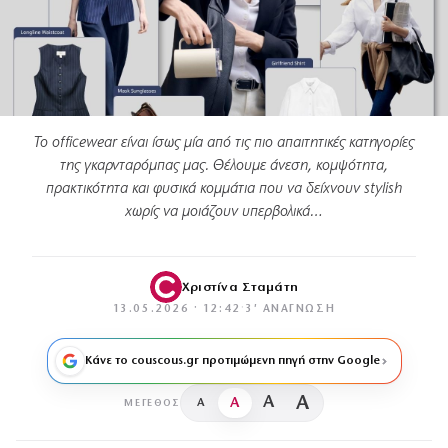
Το officewear είναι ίσως μία από τις πιο απαιτητικές κατηγορίες
της γκαρνταρόμπας μας. Θέλουμε άνεση, κομψότητα,
πρακτικότητα και φυσικά κομμάτια που να δείχνουν stylish
χωρίς να μοιάζουν υπερβολικά…
Χριστίνα Σταμάτη
13.05.2026 · 12:42
·
3′ ΑΝΆΓΝΩΣΗ
Κάνε το couscous.gr προτιμώμενη πηγή στην Google
A
A
A
A
ΜΈΓΕΘΟΣ