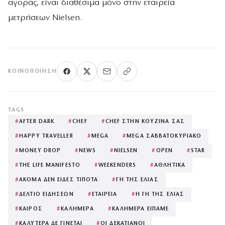
αγοράς, είναι διαθέσιμα μόνο στην εταιρεία
μετρήσεων Nielsen.
ΚΟΙΝΟΠΟΊΗΣΗ
TAGS
#
AFTER DARK
#
CHEF
#
CHEF ΣΤΗΝ ΚΟΥΖΙΝΑ ΣΑΣ
#
HAPPY TRAVELLER
#
MEGA
#
MEGA ΣΑΒΒΑΤΟΚΥΡΙΑΚΟ
#
MONEY DROP
#
NEWS
#
NIELSEN
#
OPEN
#
STAR
#
THE LIFE MANIFESTO
#
WEEKENDERS
#
ΑΘΛΗΤΙΚΑ
#
ΑΚΟΜΑ ΔΕΝ ΕΙΔΕΣ ΤΙΠΟΤΑ
#
ΓΗ ΤΗΣ ΕΛΙΑΣ
#
ΔΕΛΤΙΟ ΕΙΔΗΣΕΩΝ
#
ΕΤΑΙΡΕΙΑ
#
Η ΓΗ ΤΗΣ ΕΛΙΑΣ
#
ΚΑΙΡΟΣ
#
ΚΑΛΗΜΕΡΑ
#
ΚΑΛΗΜΕΡΑ ΕΙΠΑΜΕ
#
ΚΑΛΥΤΕΡΑ ΔΕ ΓΙΝΕΤΑΙ
#
ΟΙ ΔΕΚΑΤΙΑΝΟΙ