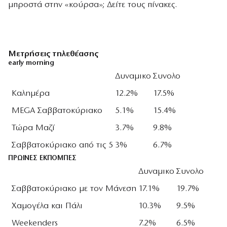
μπροστά στην «κούρσα»; Δείτε τους πίνακες.
Μετρήσεις τηλεθέασης
early morning
Δυναμικο
Συνολο
Καλημέρα
12.2%
17.5%
MEGA Σαββατοκύριακο
5.1%
15.4%
Τώρα Μαζί
3.7%
9.8%
Σαββατοκύριακο από τις 5
3%
6.7%
ΠΡΩΙΝΕΣ ΕΚΠΟΜΠΕΣ
Δυναμικο
Συνολο
Σαββατοκύριακο με τον Μάνεση
17.1%
19.7%
Χαμογέλα και Πάλι
10.3%
9.5%
Weekenders
7.2%
6.5%