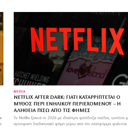
MEDIA
NETFLIX AFTER DARK: ΓΙΑΤΊ ΚΑΤΑΡΡΊΠΤΕΤΑΙ Ο
ΜΎΘΟΣ ΠΕΡΊ ΕΝΉΛΙΚΟΥ ΠΕΡΙΕΧΟΜΈΝΟΥ – Η
ΑΛΉΘΕΙΑ ΠΊΣΩ ΑΠΌ ΤΙΣ ΦΉΜΕΣ
ι
Το Netflix ξεκινά το 2026 με ιδιαίτερα φιλόδοξα σχέδια, ωστόσο μ
α
πρόσφατη διαδικτυακή φήμη γύρω από την πλατφόρμα φαίνεται