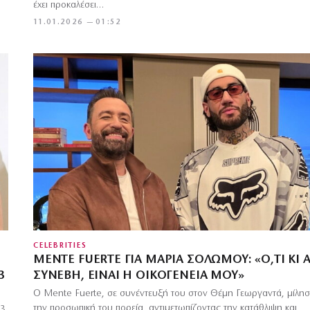
έχει προκαλέσει…
11.01.2026 — 01:52
CELEBRITIES
MENTE FUERTE ΓΙΑ ΜΑΡΊΑ ΣΟΛΩΜΟΎ: «Ό,ΤΙ ΚΙ 
3
ΣΥΝΈΒΗ, ΕΊΝΑΙ Η ΟΙΚΟΓΈΝΕΙΆ ΜΟΥ»
Ο Mente Fuerte, σε συνέντευξή του στον Θέμη Γεωργαντά, μίλησ
την προσωπική του πορεία, αντιμετωπίζοντας την κατάθλιψη και
23