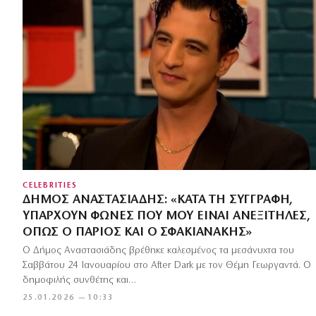
CELEBRITIES
ΔΉΜΟΣ ΑΝΑΣΤΑΣΙΆΔΗΣ: «ΚΑΤΆ ΤΗ ΣΥΓΓΡΑΦΉ,
ΥΠΆΡΧΟΥΝ ΦΩΝΈΣ ΠΟΥ ΜΟΥ ΕΊΝΑΙ ΑΝΕΞΊΤΗΛΕΣ,
ΌΠΩΣ Ο ΠΆΡΙΟΣ ΚΑΙ Ο ΣΦΑΚΙΑΝΆΚΗΣ»
Ο Δήμος Αναστασιάδης βρέθηκε καλεσμένος τα μεσάνυχτα του
Σαββάτου 24 Ιανουαρίου στο After Dark με τον Θέμη Γεωργαντά. Ο
δημοφιλής συνθέτης και…
25.01.2026 — 10:33