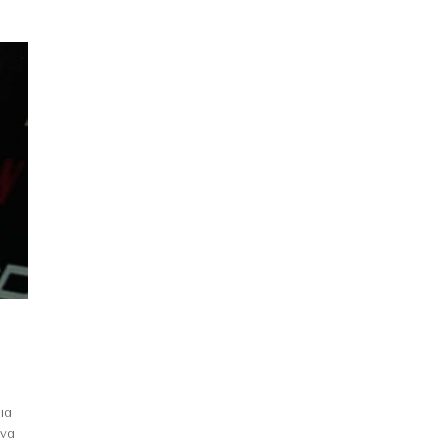
ια
 να