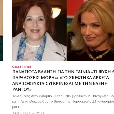
CELEBRITIES
ΠΑΝΑΓΙΏΤΑ ΒΛΑΝΤΉ ΓΙΑ ΤΗΝ ΤΑΙΝΊΑ «ΤΙ ΨΥΧΉ 
ΠΑΡΑΔΏΣΕΙΣ ΜΩΡΉ»: «ΤΟ ΣΚΈΦΤΗΚΑ ΑΡΚΕΤΆ,
ΑΝΑΠΌΦΕΥΚΤΑ ΣΥΓΚΡΊΝΕΣΑΙ ΜΕ ΤΗΝ ΕΛΈΝΗ
ΡΆΝΤΟΥ»
Καλεσμένες στην εκπομπή «After Dark» βρέθηκαν η Παναγιώτα Βλ
και η Λένα Ουζουνίδου το βράδυ της Παρασκευής 23 Ιανουαρίου
μια εφ’…
24.01.2026 — 19:01