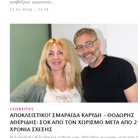
τραβήξουν χωριστούς…
14.01.2026 — 12:18
CELEBRITIES
ΑΠΟΚΛΕΙΣΤΙΚΌ! ΣΜΑΡΆΓΔΑ ΚΑΡΎΔΗ – ΘΟΔΩΡΉΣ
ΑΘΕΡΊΔΗΣ: ΣΟΚ ΑΠΌ ΤΟΝ ΧΩΡΙΣΜΌ ΜΕΤΆ ΑΠΌ 2
ΧΡΌΝΙΑ ΣΧΈΣΗΣ
Η Σμαράγδα Καρύδη και ο Θοδωρής Αθερίδης χώρισαν μετά από 