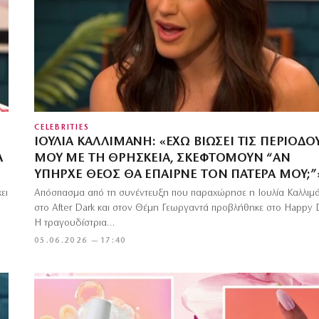
CELEBRITIES
ΙΟΥΛΊΑ ΚΑΛΛΙΜΆΝΗ: «ΈΧΩ ΒΙΏΣΕΙ ΤΙΣ ΠΕΡΙΌΔΟ
Α
ΜΟΥ ΜΕ ΤΗ ΘΡΗΣΚΕΊΑ, ΣΚΕΦΤΌΜΟΥΝ “ΑΝ
ΥΠΉΡΧΕ ΘΕΌΣ ΘΑ ΈΠΑΙΡΝΕ ΤΟΝ ΠΑΤΈΡΑ ΜΟΥ;”
ει
Απόσπασμα από τη συνέντευξη που παραχώρησε η Ιουλία Καλλιμ
στο After Dark και στον Θέμη Γεωργαντά προβλήθηκε στο Happy 
Η τραγουδίστρια…
05.06.2026 — 17:40