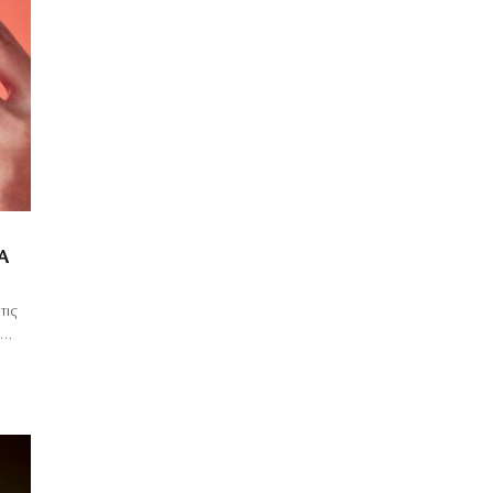
Ά
τις
ε…