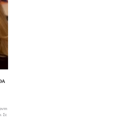
ΘΑ
αντη
. Σε