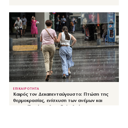
ΕΠΙΚΑΙΡΟΤΗΤΑ
Καιρός τον Δεκαπενταύγουστο: Πτώση της
θερμοκρασίας, ενίσχυση των ανέμων και
καταιγίδες όπου θα εκδηλωθούν
↗
από
dimocracy.gr