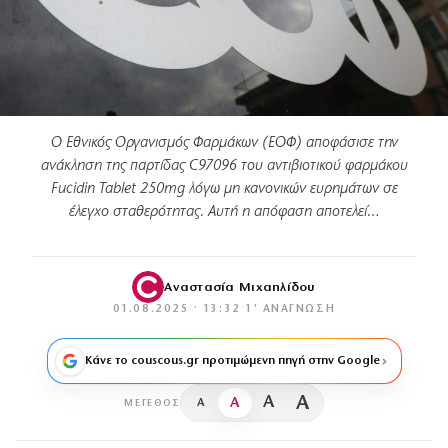
Ο Εθνικός Οργανισμός Φαρμάκων (ΕΟΦ) αποφάσισε την
ανάκληση της παρτίδας C97096 του αντιβιοτικού φαρμάκου
Fucidin Tablet 250mg λόγω μη κανονικών ευρημάτων σε
έλεγχο σταθερότητας. Αυτή η απόφαση αποτελεί…
Αναστασία Μιχαηλίδου
01.08.2025 · 13:32
·
1′ ΑΝΆΓΝΩΣΗ
Κάνε το couscous.gr προτιμώμενη πηγή στην Google
A
A
A
A
ΜΈΓΕΘΟΣ