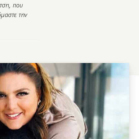
τση, που
όμαστε την