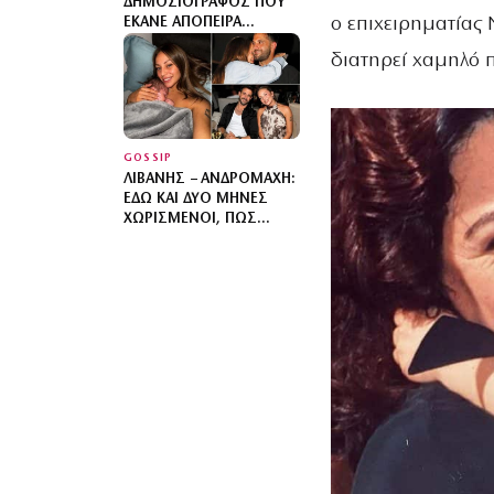
ΔΗΜΟΣΙΟΓΡΆΦΟΣ ΠΟΥ
ο επιχειρηματίας 
ΈΚΑΝΕ ΑΠΌΠΕΙΡΑ
ΑΥΤΟΚΤΟΝΊΑΣ – «ΜΟΥ
διατηρεί χαμηλό π
ΈΔΕΣΑΝ ΧΈΡΙΑ ΚΑΙ ΠΌΔΙΑ
ΣΤΟ ΚΡΕΒΆΤΙ ΤΗΣ
ΠΤΈΡΥΓΑΣ»
GOSSIP
ΛΙΒΆΝΗΣ – ΑΝΔΡΟΜΆΧΗ:
ΕΔΏ ΚΑΙ ΔΎΟ ΜΉΝΕΣ
ΧΩΡΙΣΜΈΝΟΙ, ΠΏΣ
ΈΚΡΥΒΑΝ ΤΟ ΔΙΑΖΎΓΙΟ
ΚΑΙ Η ΑΓΩΝΊΑ ΓΙΑ ΤΟ
ΠΑΙΔΊ