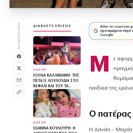
ΚΟΙΝΟΠΟΊΗΣΗ
ΔΙΑΒΆΣΤΕ ΕΠΊΣΗΣ
Κάνε το couscous.g
προτιμώμενη πηγή 
Google
Μ
ε αφορμ
πραγματ
GOSSIP
ΙΟΥΛΊΑ ΚΑΛΛΙΜΆΝΗ: ΤΗΣ
θυμόμασ
ΠΈΤΑΞΕ ΛΟΥΛΟΎΔΙΑ ΣΤΟ
ΚΕΦΆΛΙ ΚΑΙ ΤΟΥ ΤΑ
παιδικά της χρόνι
ΕΠΈΣΤΡΕΨΕ – «ΕΣΈΝΑ Σ’
ΑΡΈΣΕΙ ΑΥΤΌ…»
(ΒΊΝΤΕΟ)
Ο πατέρας 
GOSSIP
ΙΩΆΝΝΑ ΚΟΥΛΟΎΡΗ: Η
Η Δανάη – Μαρία 