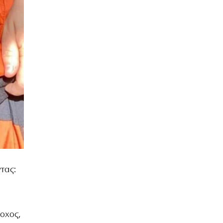
τας:
οχος,