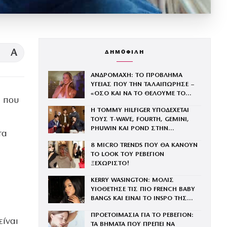
A
ΔΗΜΟΦΙΛΗ
ΑΝΔΡΟΜΑΧΗ: ΤΟ ΠΡΟΒΛΗΜΑ
ΥΓΕΙΑΣ ΠΟΥ ΤΗΝ ΤΑΛΑΙΠΩΡΗΣΕ –
«ΟΣΟ ΚΑΙ ΝΑ ΤΟ ΘΕΛΟΥΜΕ ΤΟ
, που
ΣΩΜΑ ΜΑΣ ΦΩΝΑΖΕΙ “ΟΧΙ”»
Η TOMMY HILFIGER ΥΠΟΔΕΧΕΤΑΙ
ΤΟΥΣ Τ-WAVE, FOURTH, GEMINI,
PHUWIN ΚΑΙ POND ΣΤΗΝ
τα
ΟΙΚΟΓΕΝΕΙΑ ΤΟΥ BRAND
8 MICRO TRENDS ΠΟΥ ΘΑ ΚΑΝΟΥΝ
ΤΟ LOOK ΤΟΥ ΡΕΒΕΓΙΟΝ
ΞΕΧΩΡΙΣΤΟ!
KERRY WASINGTON: ΜΟΛΙΣ
ΥΙΟΘΕΤΗΣΕ ΤΙΣ ΠΙΟ FRENCH BABY
BANGS ΚΑΙ ΕΙΝΑΙ ΤΟ INSPO ΤΗΣ
ΧΡΟΝΙΑΣ
ΠΡΟΕΤΟΙΜΑΣΙΑ ΓΙΑ ΤΟ ΡΕΒΕΓΙΟΝ:
ίναι
ΤΑ ΒΗΜΑΤΑ ΠΟΥ ΠΡΕΠΕΙ ΝΑ