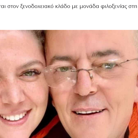
αι στον ξενοδοχειακό κλάδο με μονάδα φιλοξενίας στη