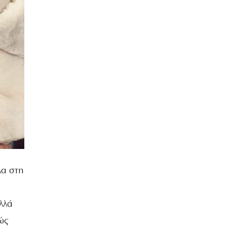
λα στη
λλά
ώς