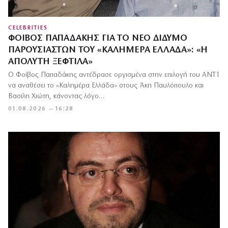
CELEBRITIES
ΦΟΊΒΟΣ ΠΑΠΑΔΆΚΗΣ ΓΙΑ ΤΟ ΝΈΟ ΔΊΔΥΜΟ
ΠΑΡΟΥΣΙΑΣΤΏΝ ΤΟΥ «ΚΑΛΗΜΈΡΑ ΕΛΛΆΔΑ»: «Η
ΑΠΌΛΥΤΗ ΞΕΦΤΊΛΑ»
Ο Φοίβος Παπαδάκης αντέδρασε οργισμένα στην επιλογή του ΑΝΤ1
να αναθέσει το «Καλημέρα Ελλάδα» στους Άκη Παυλόπουλο και
Βασίλη Χιώτη, κάνοντας λόγο…
01.08.2026 — 16:28