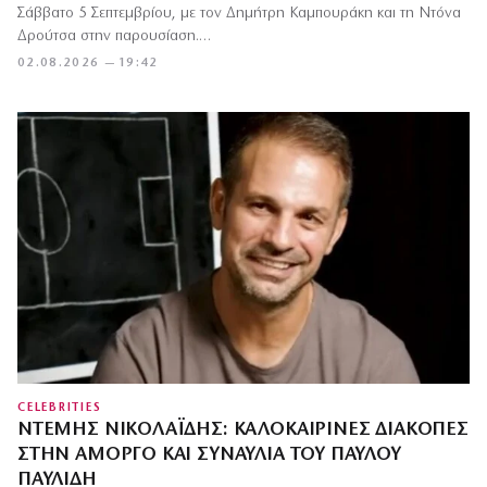
Σάββατο 5 Σεπτεμβρίου, με τον Δημήτρη Καμπουράκη και τη Ντόνα
Δρούτσα στην παρουσίαση.…
02.08.2026 — 19:42
CELEBRITIES
ΝΤΈΜΗΣ ΝΙΚΟΛΑΪ́ΔΗΣ: ΚΑΛΟΚΑΙΡΙΝΈΣ ΔΙΑΚΟΠΈΣ
ΣΤΗΝ ΑΜΟΡΓΌ ΚΑΙ ΣΥΝΑΥΛΊΑ ΤΟΥ ΠΑΎΛΟΥ
ΠΑΥΛΊΔΗ