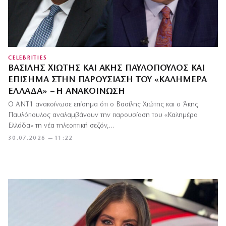
CELEBRITIES
ΒΑΣΊΛΗΣ ΧΙΏΤΗΣ ΚΑΙ ΆΚΗΣ ΠΑΥΛΌΠΟΥΛΟΣ ΚΑΙ
ΕΠΊΣΗΜΑ ΣΤΗΝ ΠΑΡΟΥΣΊΑΣΗ ΤΟΥ «ΚΑΛΗΜΈΡΑ
ΕΛΛΆΔΑ» – Η ΑΝΑΚΟΊΝΩΣΗ
Ο ΑΝΤ1 ανακοίνωσε επίσημα ότι ο Βασίλης Χιώτης και ο Άκης
Παυλόπουλος αναλαμβάνουν την παρουσίαση του «Καλημέρα
Ελλάδα» τη νέα τηλεοπτική σεζόν,…
30.07.2026 — 11:22