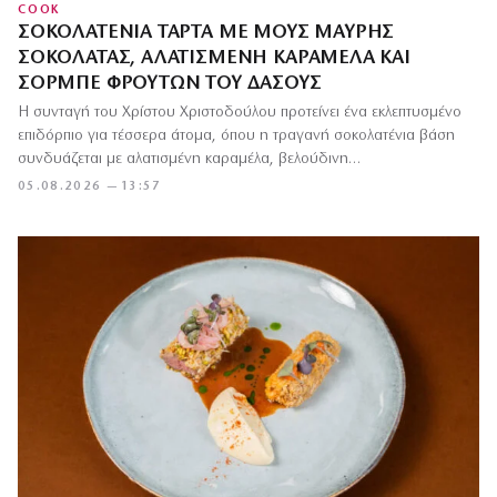
COOK
ΣΟΚΟΛΑΤΈΝΙΑ ΤΆΡΤΑ ΜΕ ΜΟΥΣ ΜΑΎΡΗΣ
ΣΟΚΟΛΆΤΑΣ, ΑΛΑΤΙΣΜΈΝΗ ΚΑΡΑΜΈΛΑ ΚΑΙ
ΣΟΡΜΠΈ ΦΡΟΎΤΩΝ ΤΟΥ ΔΆΣΟΥΣ
Η συνταγή του Χρίστου Χριστοδούλου προτείνει ένα εκλεπτυσμένο
επιδόρπιο για τέσσερα άτομα, όπου η τραγανή σοκολατένια βάση
συνδυάζεται με αλατισμένη καραμέλα, βελούδινη…
05.08.2026 — 13:57