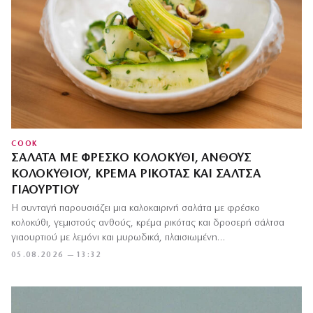
COOK
ΣΑΛΆΤΑ ΜΕ ΦΡΈΣΚΟ ΚΟΛΟΚΎΘΙ, ΑΝΘΟΎΣ
ΚΟΛΟΚΥΘΙΟΎ, ΚΡΈΜΑ ΡΙΚΌΤΑΣ ΚΑΙ ΣΆΛΤΣΑ
ΓΙΑΟΥΡΤΙΟΎ
Η συνταγή παρουσιάζει μια καλοκαιρινή σαλάτα με φρέσκο
κολοκύθι, γεμιστούς ανθούς, κρέμα ρικότας και δροσερή σάλτσα
γιαουρτιού με λεμόνι και μυρωδικά, πλαισιωμένη…
05.08.2026 — 13:32