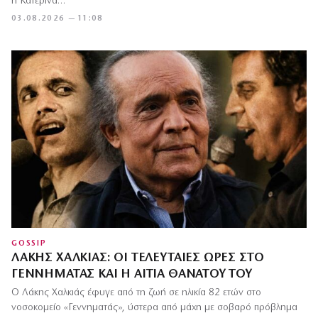
η Κατερίνα…
03.08.2026 — 11:08
GOSSIP
ΛΆΚΗΣ ΧΑΛΚΙΆΣ: ΟΙ ΤΕΛΕΥΤΑΊΕΣ ΏΡΕΣ ΣΤΟ
ΓΕΝΝΗΜΑΤΆΣ ΚΑΙ Η ΑΙΤΊΑ ΘΑΝΆΤΟΥ ΤΟΥ
Ο Λάκης Χαλκιάς έφυγε από τη ζωή σε ηλικία 82 ετών στο
νοσοκομείο «Γεννηματάς», ύστερα από μάχη με σοβαρό πρόβλημα