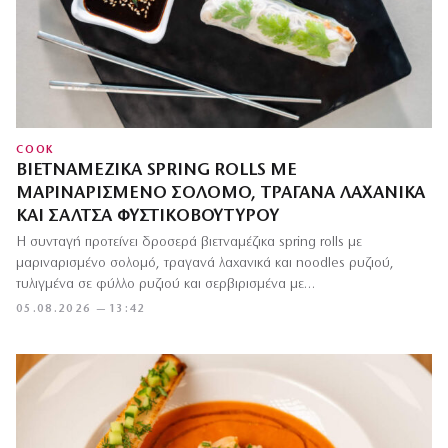
COOK
ΒΙΕΤΝΑΜΈΖΙΚΑ SPRING ROLLS ΜΕ
ΜΑΡΙΝΑΡΙΣΜΈΝΟ ΣΟΛΟΜΌ, ΤΡΑΓΑΝΆ ΛΑΧΑΝΙΚΆ
ΚΑΙ ΣΆΛΤΣΑ ΦΥΣΤΙΚΟΒΟΎΤΥΡΟΥ
Η συνταγή προτείνει δροσερά βιετναμέζικα spring rolls με
μαριναρισμένο σολομό, τραγανά λαχανικά και noodles ρυζιού,
τυλιγμένα σε φύλλο ρυζιού και σερβιρισμένα με…
05.08.2026 — 13:42