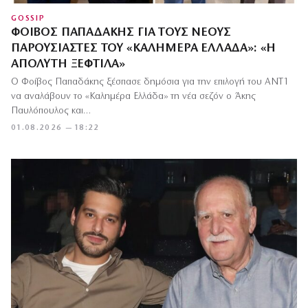
GOSSIP
ΦΟΊΒΟΣ ΠΑΠΑΔΆΚΗΣ ΓΙΑ ΤΟΥΣ ΝΈΟΥΣ
ΠΑΡΟΥΣΙΑΣΤΈΣ ΤΟΥ «ΚΑΛΗΜΈΡΑ ΕΛΛΆΔΑ»: «Η
ΑΠΌΛΥΤΗ ΞΕΦΤΊΛΑ»
Ο Φοίβος Παπαδάκης ξέσπασε δημόσια για την επιλογή του ΑΝΤ1
να αναλάβουν το «Καλημέρα Ελλάδα» τη νέα σεζόν ο Άκης
Παυλόπουλος και…
01.08.2026 — 18:22