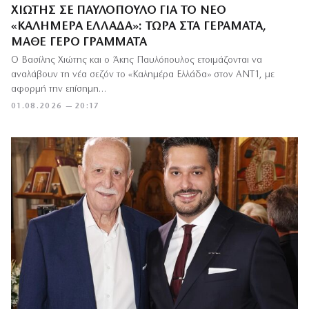
ΧΙΏΤΗΣ ΣΕ ΠΑΥΛΌΠΟΥΛΟ ΓΙΑ ΤΟ ΝΈΟ
«ΚΑΛΗΜΈΡΑ ΕΛΛΆΔΑ»: ΤΏΡΑ ΣΤΑ ΓΕΡΆΜΑΤΑ,
ΜΆΘΕ ΓΈΡΟ ΓΡΆΜΜΑΤΑ
Ο Βασίλης Χιώτης και ο Άκης Παυλόπουλος ετοιμάζονται να
αναλάβουν τη νέα σεζόν το «Καλημέρα Ελλάδα» στον ΑΝΤ1, με
αφορμή την επίσημη…
01.08.2026 — 20:17