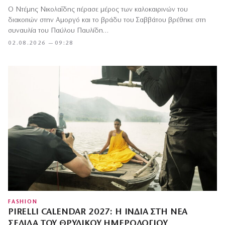
Ο Ντέμης Νικολαΐδης πέρασε μέρος των καλοκαιρινών του
διακοπών στην Αμοργό και το βράδυ του Σαββάτου βρέθηκε στη
συναυλία του Παύλου Παυλίδη…
02.08.2026 — 09:28
FASHION
PIRELLI CALENDAR 2027: Η ΙΝΔΊΑ ΣΤΗ ΝΈΑ
ΣΕΛΊΔΑ ΤΟΥ ΘΡΥΛΙΚΟΎ ΗΜΕΡΟΛΟΓΊΟΥ