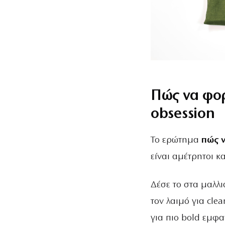
Πώς να φορ
obsession
Το ερώτημα
πώς 
είναι αμέτρητοι κα
Δέσε το στα μαλλι
τον λαιμό για cle
για πιο bold εμφαν