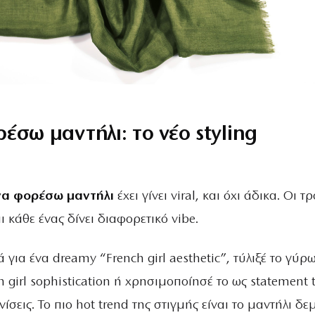
έσω μαντήλι: το νέο styling
να φορέσω μαντήλι
έχει γίνει viral, και όχι άδικα. Οι τ
ι κάθε ένας δίνει διαφορετικό vibe.
ά για ένα dreamy “French girl aesthetic”, τύλιξέ το γύρ
an girl sophistication ή χρησιμοποίησέ το ως statement 
ίσεις. Το πιο hot trend της στιγμής είναι το μαντήλι δε