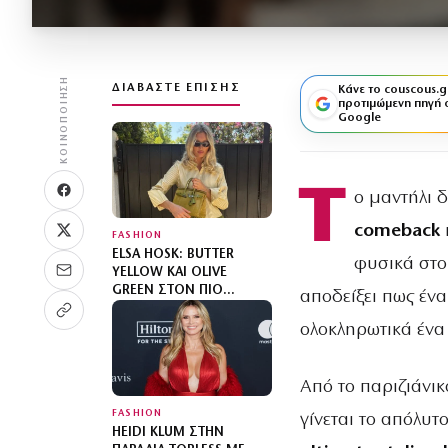
ΚΟΙΝΟΠΟΊΗΣΗ
ΔΙΑΒΆΣΤΕ ΕΠΊΣΗΣ
Κάνε το couscous.g
προτιμώμενη πηγή 
Google
Τ
ο μαντήλι 
comeback
π
FASHION
ELSA HOSK: BUTTER
φυσικά στ
YELLOW ΚΑΙ OLIVE
GREEN ΣΤΟΝ ΠΙΟ
αποδείξει πως έν
SOPHISTICATED
ΧΡΩΜΑΤΙΚΌ
ολοκληρωτικά ένα o
ΣΥΝΔΥΑΣΜΌ ΜΕ MIX N’
MATCH ΜΟΤΊΒΑ
Από το παριζιάνικο
FASHION
γίνεται το απόλυτ
HEIDI KLUM ΣΤΗΝ