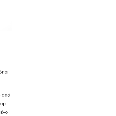
ρόποι
ω από
top
μένο