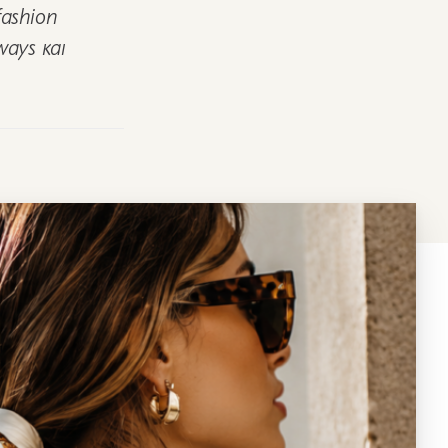
fashion
ways και