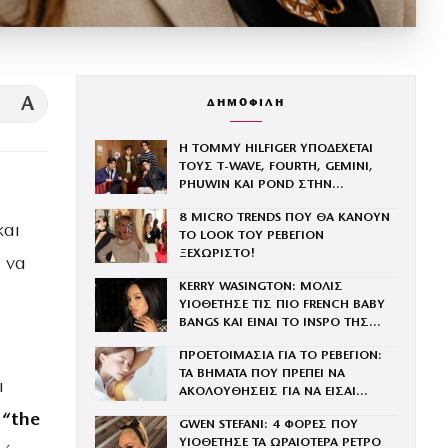
A
ΔΗΜΟΦΙΛΗ
Η TOMMY HILFIGER ΥΠΟΔΕΧΕΤΑΙ
ΤΟΥΣ Τ-WAVE, FOURTH, GEMINI,
PHUWIN ΚΑΙ POND ΣΤΗΝ
ΟΙΚΟΓΕΝΕΙΑ ΤΟΥ BRAND
8 MICRO TRENDS ΠΟΥ ΘΑ ΚΑΝΟΥΝ
και
ΤΟ LOOK ΤΟΥ ΡΕΒΕΓΙΟΝ
ΞΕΧΩΡΙΣΤΟ!
 να
KERRY WASINGTON: ΜΟΛΙΣ
ΥΙΟΘΕΤΗΣΕ ΤΙΣ ΠΙΟ FRENCH BABY
BANGS ΚΑΙ ΕΙΝΑΙ ΤΟ INSPO ΤΗΣ
ΧΡΟΝΙΑΣ
ΠΡΟΕΤΟΙΜΑΣΙΑ ΓΙΑ ΤΟ ΡΕΒΕΓΙΟΝ:
ΤΑ ΒΗΜΑΤΑ ΠΟΥ ΠΡΕΠΕΙ ΝΑ
ι
ΑΚΟΛΟΥΘΗΣΕΙΣ ΓΙΑ ΝΑ ΕΙΣΑΙ
ΕΝΤΥΠΩΣΙΑΚΗ ΤΗΝ ΠΙΟ ΛΑΜΠΕΡΗ
η
“the
GWEN STEFANI: 4 ΦΟΡΕΣ ΠΟΥ
ΒΡΑΔΙΑ ΤΟΥ ΧΡΟΝΟΥ
ΥΙΟΘΕΤΗΣΕ ΤΑ ΩΡΑΙΟΤΕΡΑ ΡΕΤΡΟ