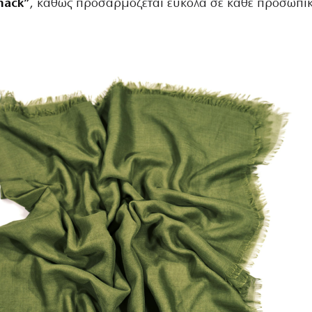
hack”
, καθώς προσαρμόζεται εύκολα σε κάθε προσωπι