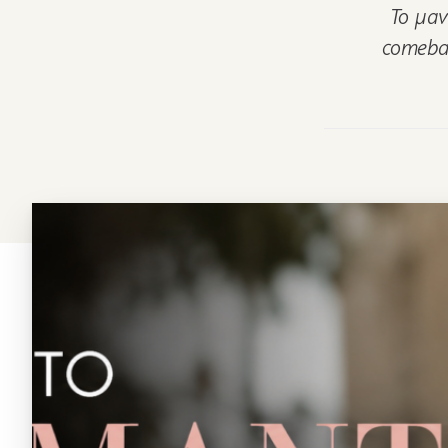
Το μαν
comebac