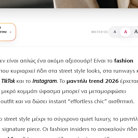
r
A
A
στην
A
ΜΈΓΕΘΟΣ
δεν είναι απλώς ένα ακόμη αξεσουάρ! Είναι το
fashion
ου κυριαρχεί ήδη στα street style looks, στα runways 
ο
TikTok
και το
Instagram
. Το
μαντήλι trend 2026
έρχεται
α μικρό κομμάτι ύφασμα μπορεί να μεταμορφώσει
utfit και να δώσει instant “effortless chic” αισθητική.
 street style μέχρι το σύγχρονο quiet luxury, το μαντήλ
ο signature piece. Οι fashion insiders το αποκαλούν ήδ