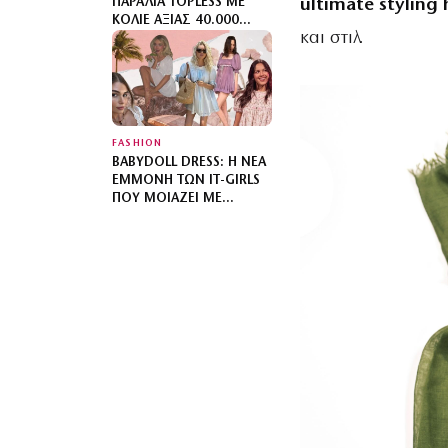
ultimate styling 
ΠΑΡΑΛΊΑ TOPLESS ΜΕ
ΚΟΛΙΈ ΑΞΊΑΣ 40.000
και στιλ.
ΔΟΛΑΡΊΩΝ
FASHION
BABYDOLL DRESS: Η ΝΈΑ
ΕΜΜΟΝΉ ΤΩΝ IT-GIRLS
ΠΟΥ ΜΟΙΆΖΕΙ ΜΕ
ΝΥΧΤΙΚΌ