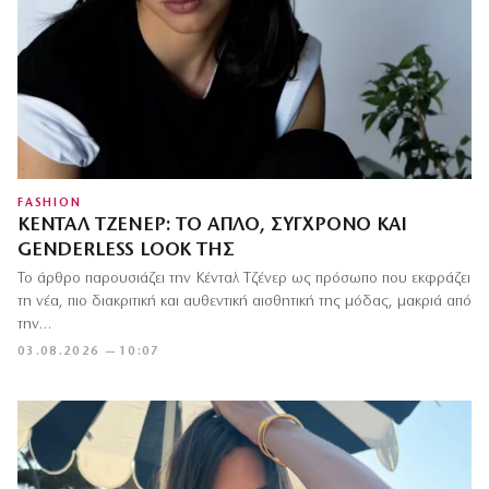
FASHION
ΚΈΝΤΑΛ ΤΖΈΝΕΡ: ΤΟ ΑΠΛΌ, ΣΎΓΧΡΟΝΟ ΚΑΙ
GENDERLESS LOOK ΤΗΣ
Το άρθρο παρουσιάζει την Κένταλ Τζένερ ως πρόσωπο που εκφράζει
τη νέα, πιο διακριτική και αυθεντική αισθητική της μόδας, μακριά από
την…
03.08.2026 — 10:07