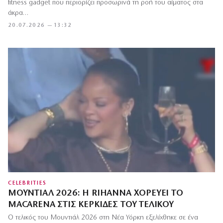
fitness gadget που περιορίζει προσωρινά τη ροή του αίματος στα
άκρα…
20.07.2026 — 13:32
CELEBRITIES
ΜΟΥΝΤΙΆΛ 2026: Η RIHANNA ΧΟΡΕΎΕΙ ΤΟ
MACARENA ΣΤΙΣ ΚΕΡΚΊΔΕΣ ΤΟΥ ΤΕΛΙΚΟΎ
Ο τελικός του Μουντιάλ 2026 στη Νέα Υόρκη εξελίχθηκε σε ένα