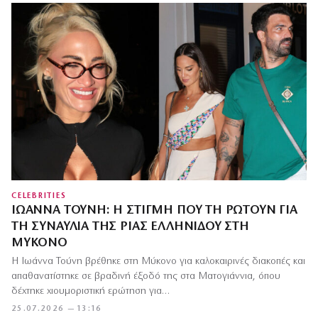
CELEBRITIES
ΙΩΆΝΝΑ ΤΟΎΝΗ: Η ΣΤΙΓΜΉ ΠΟΥ ΤΗ ΡΩΤΟΎΝ ΓΙΑ
ΤΗ ΣΥΝΑΥΛΊΑ ΤΗΣ ΡΊΑΣ ΕΛΛΗΝΊΔΟΥ ΣΤΗ
ΜΎΚΟΝΟ
Η Ιωάννα Τούνη βρέθηκε στη Μύκονο για καλοκαιρινές διακοπές και
απαθανατίστηκε σε βραδινή έξοδό της στα Ματογιάννια, όπου
δέχτηκε χιουμοριστική ερώτηση για…
25.07.2026 — 13:16