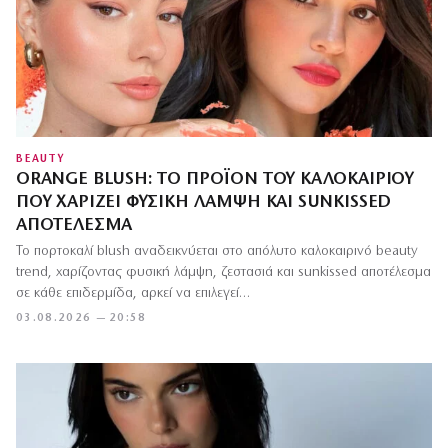
BEAUTY
ORANGE BLUSH: ΤΟ ΠΡΟΪΌΝ ΤΟΥ ΚΑΛΟΚΑΙΡΙΟΎ
ΠΟΥ ΧΑΡΊΖΕΙ ΦΥΣΙΚΉ ΛΆΜΨΗ ΚΑΙ SUNKISSED
ΑΠΟΤΈΛΕΣΜΑ
Το πορτοκαλί blush αναδεικνύεται στο απόλυτο καλοκαιρινό beauty
trend, χαρίζοντας φυσική λάμψη, ζεστασιά και sunkissed αποτέλεσμα
σε κάθε επιδερμίδα, αρκεί να επιλεγεί…
03.08.2026 — 20:58