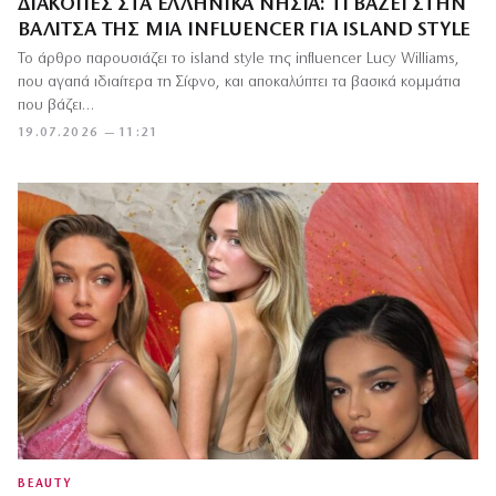
ΔΙΑΚΟΠΈΣ ΣΤΑ ΕΛΛΗΝΙΚΆ ΝΗΣΙΆ: ΤΙ ΒΆΖΕΙ ΣΤΗΝ
ΒΑΛΊΤΣΑ ΤΗΣ ΜΊΑ INFLUENCER ΓΙΑ ISLAND STYLE
Το άρθρο παρουσιάζει το island style της influencer Lucy Williams,
που αγαπά ιδιαίτερα τη Σίφνο, και αποκαλύπτει τα βασικά κομμάτια
που βάζει…
19.07.2026 — 11:21
BEAUTY