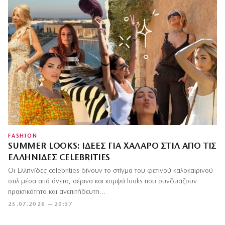
FASHION
SUMMER LOOKS: ΙΔΈΕΣ ΓΙΑ ΧΑΛΑΡΌ ΣΤΙΛ ΑΠΌ ΤΙΣ
ΕΛΛΗΝΊΔΕΣ CELEBRITIES
Οι Ελληνίδες celebrities δίνουν το στίγμα του φετινού καλοκαιρινού
στιλ μέσα από άνετα, αέρινα και κομψά looks που συνδυάζουν
πρακτικότητα και ανεπιτήδευτη…
25.07.2026 — 20:57