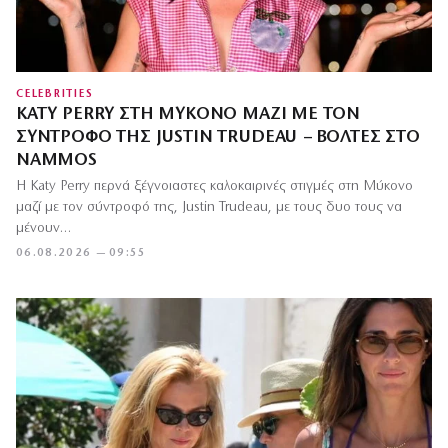
CELEBRITIES
KATY PERRY ΣΤΗ ΜΎΚΟΝΟ ΜΑΖΊ ΜΕ ΤΟΝ
ΣΎΝΤΡΟΦΌ ΤΗΣ JUSTIN TRUDEAU – ΒΌΛΤΕΣ ΣΤΟ
NAMMOS
Η Katy Perry περνά ξέγνοιαστες καλοκαιρινές στιγμές στη Μύκονο
μαζί με τον σύντροφό της, Justin Trudeau, με τους δυο τους να
μένουν…
06.08.2026 — 09:55