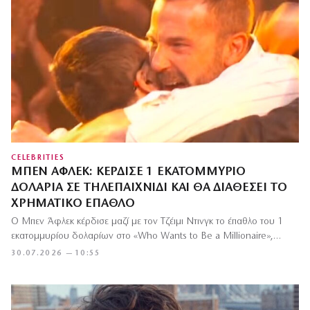
CELEBRITIES
ΜΠΕΝ ΆΦΛΕΚ: ΚΈΡΔΙΣΕ 1 ΕΚΑΤΟΜΜΎΡΙΟ
ΔΟΛΆΡΙΑ ΣΕ ΤΗΛΕΠΑΙΧΝΊΔΙ ΚΑΙ ΘΑ ΔΙΑΘΈΣΕΙ ΤΟ
ΧΡΗΜΑΤΙΚΌ ΈΠΑΘΛΟ
Ο Μπεν Άφλεκ κέρδισε μαζί με τον Τζέιμι Ντινγκ το έπαθλο του 1
εκατομμυρίου δολαρίων στο «Who Wants to Be a Millionaire»,…
30.07.2026 — 10:55