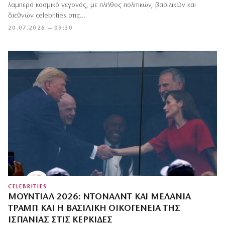
λαμπερό κοσμικό γεγονός, με πλήθος πολιτικών, βασιλικών και
διεθνών celebrities στις…
20.07.2026 — 09:30
CELEBRITIES
ΜΟΥΝΤΙΆΛ 2026: ΝΤΌΝΑΛΝΤ ΚΑΙ ΜΕΛΆΝΙΑ
ΤΡΑΜΠ ΚΑΙ Η ΒΑΣΙΛΙΚΉ ΟΙΚΟΓΈΝΕΙΑ ΤΗΣ
ΙΣΠΑΝΊΑΣ ΣΤΙΣ ΚΕΡΚΊΔΕΣ