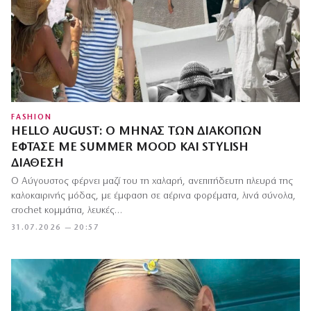
FASHION
HELLO AUGUST: Ο ΜΉΝΑΣ ΤΩΝ ΔΙΑΚΟΠΏΝ
ΈΦΤΑΣΕ ΜΕ SUMMER MOOD ΚΑΙ STYLISH
ΔΙΆΘΕΣΗ
Ο Αύγουστος φέρνει μαζί του τη χαλαρή, ανεπιτήδευτη πλευρά της
καλοκαιρινής μόδας, με έμφαση σε αέρινα φορέματα, λινά σύνολα,
crochet κομμάτια, λευκές…
31.07.2026 — 20:57