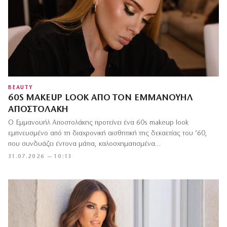
BEAUTY
60S MAKEUP LOOK ΑΠΌ ΤΟΝ ΕΜΜΑΝΟΥΉΛ
ΑΠΟΣΤΟΛΆΚΗ
Ο Εμμανουήλ Αποστολάκης προτείνει ένα 60s makeup look
εμπνευσμένο από τη διαχρονική αισθητική της δεκαετίας του ’60,
που συνδυάζει έντονα μάτια, καλοσχηματισμένα…
31.07.2026 — 10:13