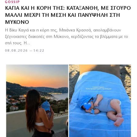
GOSSIP
ΚΑΓΙΆ ΚΑΙ Η ΚΌΡΗ ΤΗΣ: ΚΑΤΆΞΑΝΘΗ, ΜΕ ΣΓΟΥΡΌ
ΜΑΛΛΊ ΜΈΧΡΙ ΤΗ ΜΈΣΗ ΚΑΙ ΠΑΝΎΨΗΛΗ ΣΤΗ
ΜΎΚΟΝΟ
Η Βίκυ Καγιά και η κόρη της, Μπιάνκα Κρασσά, απολαμβάνουν
ξέγνοιαστες διακοπές στη Μύκονο, κερδίζοντας τα βλέμματα με το
στιλ τους. Η…
08.08.2026 — 14:22