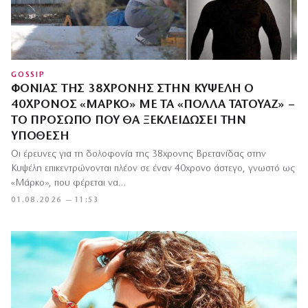
GOSSIP
ΦΟΝΙΆΣ ΤΗΣ 38ΧΡΟΝΗΣ ΣΤΗΝ ΚΥΨΈΛΗ Ο
40ΧΡΟΝΟΣ «ΜΆΡΚΟ» ΜΕ ΤΑ «ΠΟΛΛΆ ΤΑΤΟΥΆΖ» –
ΤΟ ΠΡΌΣΩΠΟ ΠΟΥ ΘΑ ΞΕΚΛΕΙΔΏΣΕΙ ΤΗΝ
ΥΠΌΘΕΣΗ
Οι έρευνες για τη δολοφονία της 38χρονης Βρετανίδας στην
Κυψέλη επικεντρώνονται πλέον σε έναν 40χρονο άστεγο, γνωστό ως
«Μάρκο», που φέρεται να…
01.08.2026 — 11:53