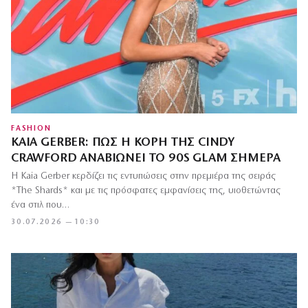
FASHION
KAIA GERBER: ΠΏΣ Η ΚΌΡΗ ΤΗΣ CINDY
CRAWFORD ΑΝΑΒΙΏΝΕΙ ΤΟ 90S GLAM ΣΉΜΕΡΑ
Η Kaia Gerber κερδίζει τις εντυπώσεις στην πρεμιέρα της σειράς
*The Shards* και με τις πρόσφατες εμφανίσεις της, υιοθετώντας
ένα στιλ που…
30.07.2026 — 10:30