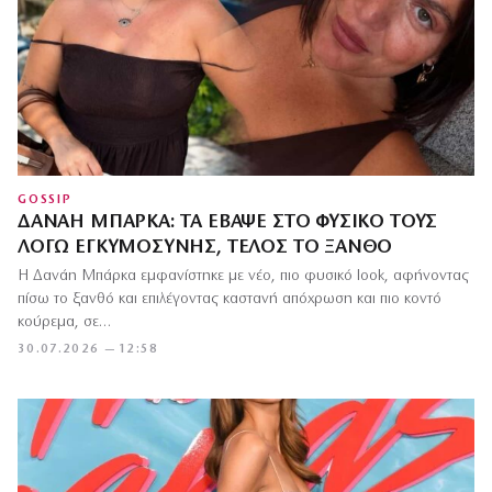
GOSSIP
ΔΑΝΆΗ ΜΠΆΡΚΑ: ΤΑ ΈΒΑΨΕ ΣΤΟ ΦΥΣΙΚΌ ΤΟΥΣ
ΛΌΓΩ ΕΓΚΥΜΟΣΎΝΗΣ, ΤΈΛΟΣ ΤΟ ΞΑΝΘΌ
Η Δανάη Μπάρκα εμφανίστηκε με νέο, πιο φυσικό look, αφήνοντας
πίσω το ξανθό και επιλέγοντας καστανή απόχρωση και πιο κοντό
κούρεμα, σε…
30.07.2026 — 12:58