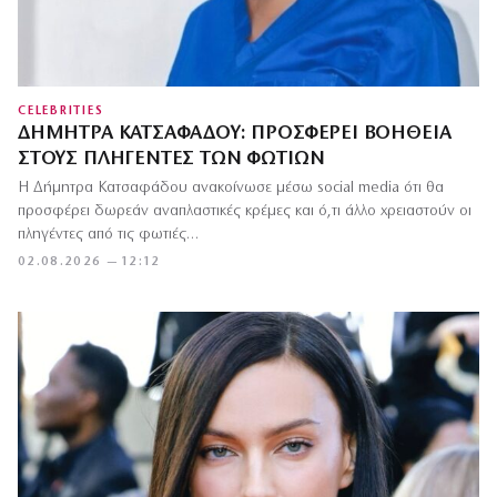
CELEBRITIES
ΔΉΜΗΤΡΑ ΚΑΤΣΑΦΆΔΟΥ: ΠΡΟΣΦΈΡΕΙ ΒΟΉΘΕΙΑ
ΣΤΟΥΣ ΠΛΗΓΈΝΤΕΣ ΤΩΝ ΦΩΤΙΏΝ
Η Δήμητρα Κατσαφάδου ανακοίνωσε μέσω social media ότι θα
προσφέρει δωρεάν αναπλαστικές κρέμες και ό,τι άλλο χρειαστούν οι
πληγέντες από τις φωτιές…
02.08.2026 — 12:12