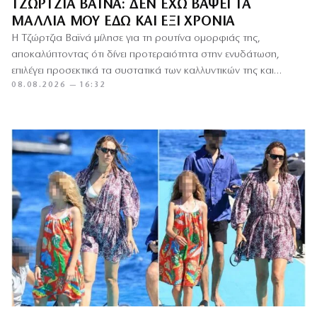
ΤΖΏΡΤΖΙΑ ΒΑΪΝΑ: ΔΕΝ ΈΧΩ ΒΆΨΕΙ ΤΑ
ΜΑΛΛΙΆ ΜΟΥ ΕΔΏ ΚΑΙ ΈΞΙ ΧΡΌΝΙΑ
Η Τζώρτζια Βαϊνά μίλησε για τη ρουτίνα ομορφιάς της,
αποκαλύπτοντας ότι δίνει προτεραιότητα στην ενυδάτωση,
επιλέγει προσεκτικά τα συστατικά των καλλυντικών της και
08.08.2026 — 16:32
χρησιμοποιεί κυρίως δερμοκαλλυντικά…