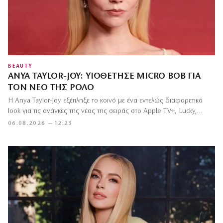
BEAUTY
ANYA TAYLOR-JOY: ΥΙΟΘΈΤΗΣΕ MICRO BOB ΓΙΑ
ΤΟΝ ΝΈΟ ΤΗΣ ΡΌΛΟ
Η Anya Taylor-Joy εξέπληξε το κοινό με ένα εντελώς διαφορετικό
look για τις ανάγκες της νέας της σειράς στο Apple TV+, Lucky,…
06.08.2026 — 12:23