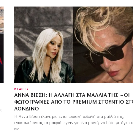
BEAUTY
ΆΝΝΑ ΒΊΣΣΗ: Η ΑΛΛΑΓΉ ΣΤΑ ΜΑΛΛΙΆ ΤΗΣ – ΟΙ
ΦΩΤΟΓΡΑΦΊΕΣ ΑΠΌ ΤΟ PREMIUM ΣΤΟΎΝΤΙΟ ΣΤ
ΛΟΝΔΊΝΟ
ις
Η Άννα Βίσση έκανε μια εντυπωσιακή αλλαγή στα μαλλιά της,
εγκαταλείποντας τα μακριά layers για ένα μοντέρνο bixie με όγκο κ
πιο…