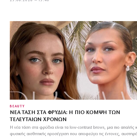
23.06.2026 — 15:40
BEAUTY
ΝΈΑ ΤΆΣΗ ΣΤΑ ΦΡΎΔΙΑ: Η ΠΙΟ ΚΟΜΨΉ ΤΩΝ
ΤΕΛΕΥΤΑΊΩΝ ΧΡΌΝΩΝ
Η νέα τάση στα φρύδια είναι τα low-contrast brows, μια πιο απαλής κ
φυσικής αισθητικής προσέγγιση που αποφεύγει τις έντονες, αυστηρ