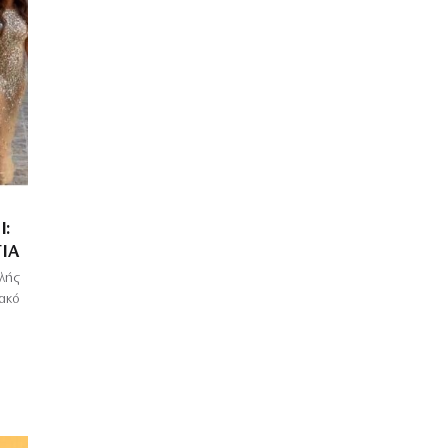
Ι:
ΊΑ
ηλής
ακό