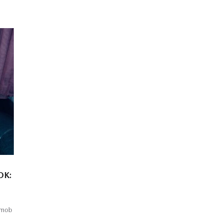
OK:
 mob