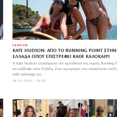
FASHION
KATE HUDSON: ΑΠΌ ΤΟ RUNNING POINT ΣΤΗΝ
ΕΛΛΆΔΑ ΌΠΟΥ ΕΠΙΣΤΡΈΦΕΙ ΚΆΘΕ ΚΑΛΟΚΑΊΡΙ
Η Kate Hudson ολοκλήρωσε την προώθηση της σειράς Running P
και ταξίδεψε στην Ελλάδα, έναν προορισμό που επισκέπτεται σχεδ
κάθε καλοκαίρι για…
29.07.2026 — 10:03