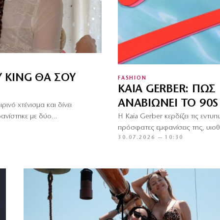
Y KING ΘΑ ΣΟΥ
FASHION
KAIA GERBER: ΠΏ
ΑΝΑΒΙΏΝΕΙ ΤΟ 90
ινό χτένισμα και δίνει
φανίστηκε με δύο…
Η Kaia Gerber κερδίζει τις εντυπ
πρόσφατες εμφανίσεις της, υιο
30.07.2026 — 10:30