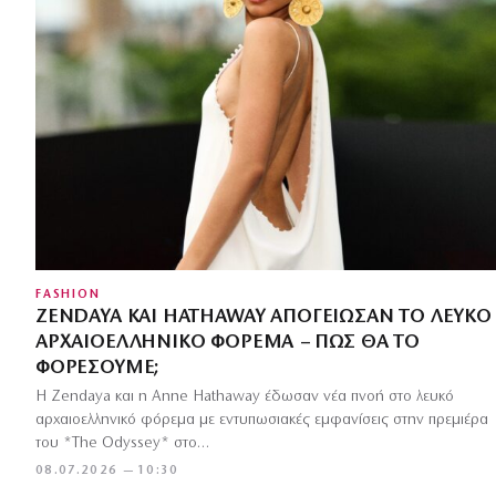
FASHION
ZENDAYA ΚΑΙ HATHAWAY ΑΠΟΓΕΊΩΣΑΝ ΤΟ ΛΕΥΚΌ
ΑΡΧΑΙΟΕΛΛΗΝΙΚΌ ΦΌΡΕΜΑ – ΠΏΣ ΘΑ ΤΟ
ΦΟΡΈΣΟΥΜΕ;
Η Zendaya και η Anne Hathaway έδωσαν νέα πνοή στο λευκό
αρχαιοελληνικό φόρεμα με εντυπωσιακές εμφανίσεις στην πρεμιέρα
του *The Odyssey* στο…
08.07.2026 — 10:30