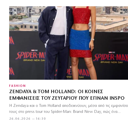
FASHION
ZENDAYA & TOM HOLLAND: ΟΙ ΚΟΙΝΈΣ
ΕΜΦΑΝΊΣΕΙΣ ΤΟΥ ΖΕΥΓΑΡΙΟΎ ΠΟΥ ΈΓΙΝΑΝ INSPO
Η Zendaya και ο Tom Holland αποδεικνύουν, μέσα από τις εμφανίσε
τους στο press tour του Spider-Man: Brand New Day, πώς ένα…
26.06.2026 — 16:30