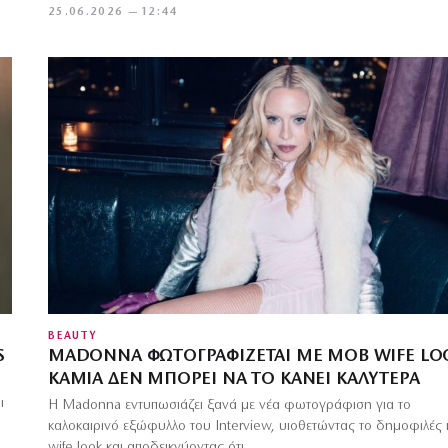
25.06.2026 — 12:44
BEAUTY
S
MADONNA ΦΩΤΟΓΡΑΦΊΖΕΤΑΙ ΜΕ MOB WIFE LO
ΚΑΜΊΑ ΔΕΝ ΜΠΟΡΕΊ ΝΑ ΤΟ ΚΆΝΕΙ ΚΑΛΎΤΕΡΑ
ι
Η Madonna εντυπωσιάζει ξανά με νέα φωτογράφιση για το
καλοκαιρινό εξώφυλλο του Interview, υιοθετώντας το δημοφιλές
wife look και αποδεικνύοντας ότι…