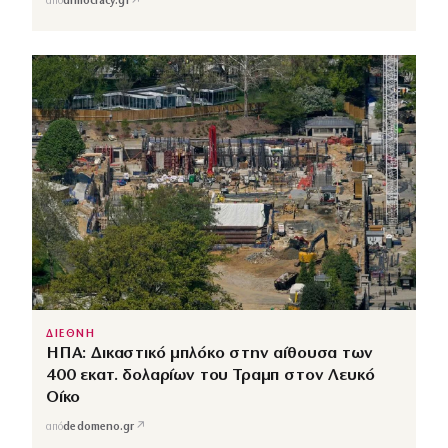
↗
από
dimocracy.gr
ΔΙΕΘΝΗ
ΗΠΑ: Δικαστικό μπλόκο στην αίθουσα των
400 εκατ. δολαρίων του Τραμπ στον Λευκό
Οίκο
↗
από
dedomeno.gr