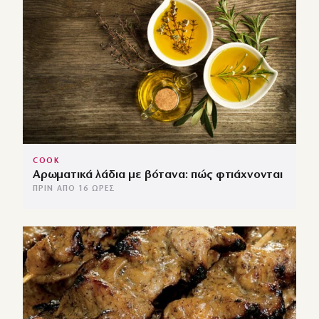
COOK
Αρωματικά λάδια με βότανα: πώς φτιάχνονται
ΠΡΙΝ ΑΠΌ 16 ΏΡΕΣ