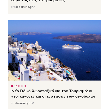
έδρα της FSB, 13 τραυματίες
↗
από
dedomeno.gr
ΠΟΛΙΤΙΚΗ
Νέο Ειδικό Χωροταξικό για τον Τουρισμό: οι
νέοι κανόνες και οι ενστάσεις των ξενοδόχων
↗
από
dimocracy.gr