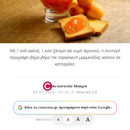
Με 1 κιλό καϊσιά, 1 κιλό ζάχαρη και χυμό λεμονιού, η συνταγή
περιγράφει βήμα-βήμα την παρασκευή μαρμελάδας καϊσιού σε
κατσαρόλα.
Αναστασία Μακρή
09.07.2026 · 07:37
·
2′ ΑΝΆΓΝΩΣΗ
Κάνε το couscous.gr προτιμώμενη πηγή στην Google
A
A
A
A
ΜΈΓΕΘΟΣ