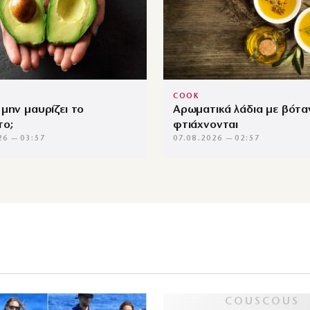
COOK
μην μαυρίζει το
Αρωματικά λάδια με βότα
το;
φτιάχνονται
26 — 03:57
07.08.2026 — 02:57