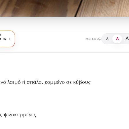
r
A
A
στην
A
ΜΈΓΕΘΟΣ
ρινό λαιμό ή σπάλα, κομμένο σε κύβους
ο, ψιλοκομμένες