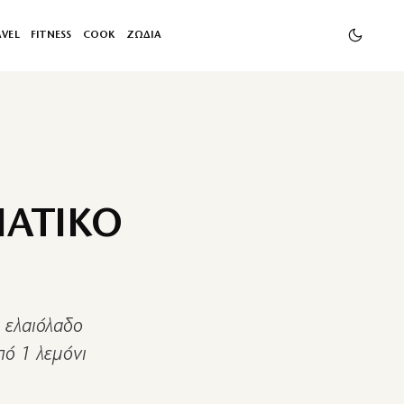
AVEL
FITNESS
COOK
ΖΩΔΙΑ
ΜΑΤΙΚΟ
. ελαιόλαδο
πό 1 λεμόνι