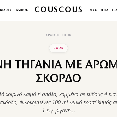
COUSCOUS
BEAUTY
FASHION
DECO
ΥΓΕΙΑ
TR
ΑΡΧΙΚΉ
COOK
COOK
ΝΗ ΤΗΓΑΝΙΑ ΜΕ ΑΡΩ
ΣΚΟΡΔΟ
λό χοιρινό λαιμό ή σπάλα, κομμένο σε κύβους 4 κ.σ
 σκόρδο, ψιλοκομμένες 100 ml λευκό κρασί Χυμός α
1 κ.γ. ρίγανη…