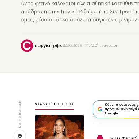
Αν το φετινό καλοκαίρι είχε αισθητική κατεύθυνσ
απόδραση στην Ιταλική Ριβιέρα ή το Σεν Τροπέ τ
όμως μέσα από ένα απόλυτα σύγχρονο, μινιμαλ
Γεωργία Γρίβα
22.05.2026 · 11:42
·
2′ ανάγνωση
ΚΟΙΝΟΠΟΊΗΣΗ
ΔΙΑΒΆΣΤΕ ΕΠΊΣΗΣ
Κάνε το couscous.g
προτιμώμενη πηγή 
Google
ν το φετιν