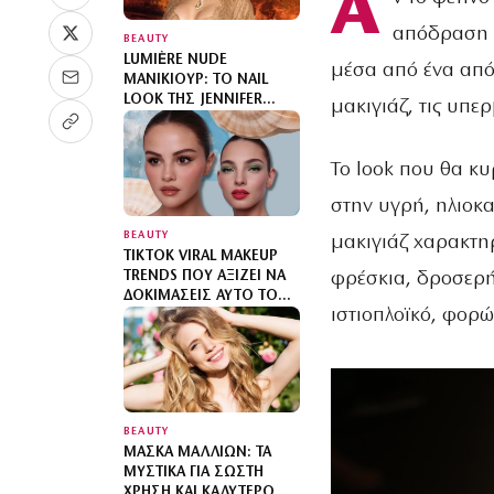
Α
απόδραση σ
BEAUTY
LUMIÈRE NUDE
μέσα από ένα από
ΜΑΝΙΚΙΟΎΡ: ΤΟ NAIL
LOOK ΤΗΣ JENNIFER
μακιγιάζ, τις υπερ
LOPEZ ΚΑΙ Ο
ΜΙΝΙΜΑΛΙΣΜΌΣ
Το look που θα κ
στην υγρή, ηλιοκ
BEAUTY
μακιγιάζ χαρακτηρ
TIKTOK VIRAL MAKEUP
φρέσκια, δροσερή
TRENDS ΠΟΥ ΑΞΊΖΕΙ ΝΑ
ΔΟΚΙΜΆΣΕΙΣ ΑΥΤΌ ΤΟ
ιστιοπλοϊκό, φορώ
ΚΑΛΟΚΑΊΡΙ
BEAUTY
ΜΆΣΚΑ ΜΑΛΛΙΏΝ: ΤΑ
ΜΥΣΤΙΚΆ ΓΙΑ ΣΩΣΤΉ
ΧΡΉΣΗ ΚΑΙ ΚΑΛΎΤΕΡΟ