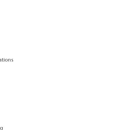
ations
τα