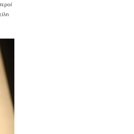
τεροί
είλη