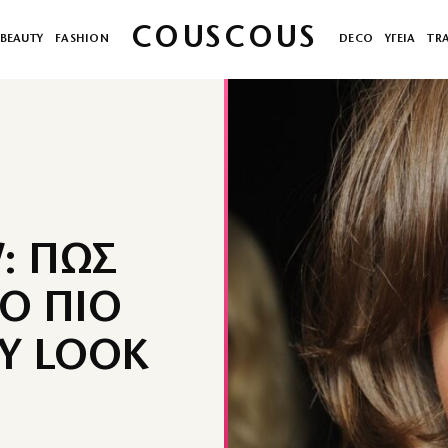
COUSCOUS
BEAUTY
FASHION
DECO
ΥΓΕΙΑ
TR
: ΠΩΣ
Ο ΠΙΟ
Y LOOK