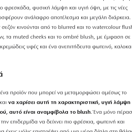
 φρεσκάδα, φυσική λάμψη και υγιή όψη, με τις νέες
σφέρουν ανάλαφρο αποτέλεσμα και μεγάλη διάρκεια.
 σεζόν κινούνται από το blurred και το watercolour flus
w, τα muted cheeks και το ombré blush, με έμφαση σε
κρεμώδεις υφές και ένα ανεπιτήδευτα φωτεινό, καλοκα
ά
 ένα προϊόν που μπορεί να μεταμορφώσει αμέσως το
και
να χαρίσει αυτή τη χαρακτηριστική, υγιή λάμψη
ού, αυτό είναι αναμφίβολα το blush
. Ένα μόνο πέρα
ι την επιδερμίδα να δείχνει πιο φρέσκια, φωτεινή και
α έχεις μόλις επιστρέψει από μια μέρα δίπλα στη θάλα