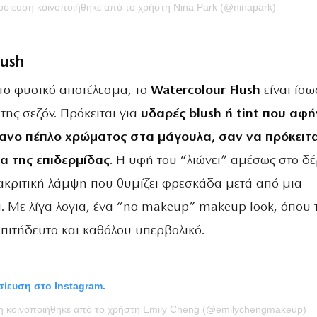
μοσίευση κοινοποιήθηκε από το χρήστη Nina Park (@ninapark)
lush
 το φυσικό αποτέλεσμα, το
Watercolour Flush
είναι ίσω
της σεζόν. Πρόκειται για
υδαρές blush ή tint που αφή
ανο πέπλο χρώματος στα μάγουλα, σαν να πρόκειτα
α της επιδερμίδας
. Η υφή του “λιώνει” αμέσως στο δ
ιακριτική λάμψη που θυμίζει φρεσκάδα μετά από μια
. Με λίγα λογια, ένα “no makeup” makeup look, όπου 
επιτήδευτο και καθόλου υπερβολικό.
οσίευση στο Instagram.
ση κοινοποιήθηκε από το χρήστη Emily Cheng (@emilychengmakeup)