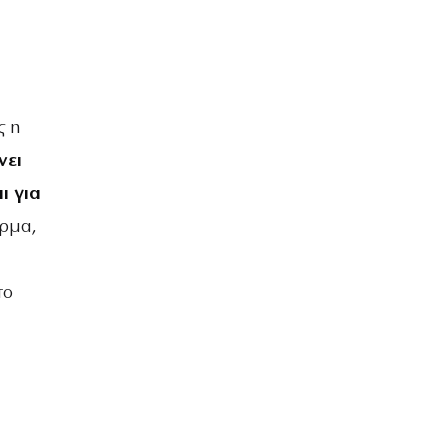
ς η
νει
ι για
έρμα,
το