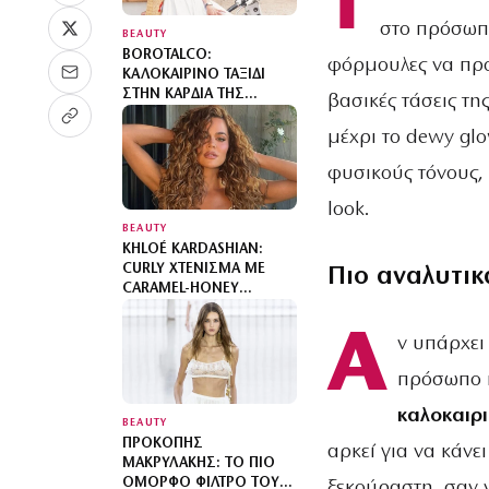
Τ
στο πρόσωπο
BEAUTY
BOROTALCO:
φόρμουλες να προ
ΚΑΛΟΚΑΙΡΙΝΌ ΤΑΞΊΔΙ
ΣΤΗΝ ΚΑΡΔΙΆ ΤΗΣ
βασικές τάσεις της
ΙΤΑΛΊΑΣ
μέχρι το dewy glo
φυσικούς τόνους, 
look.
BEAUTY
KHLOÉ KARDASHIAN:
CURLY ΧΤΈΝΙΣΜΑ ΜΕ
Πιο αναλυτικ
CARAMEL-HONEY
ΑΝΤΑΎΓΕΙΕΣ
Α
ν υπάρχει
πρόσωπο 
καλοκαιρι
BEAUTY
ΠΡΟΚΌΠΗΣ
αρκεί για να κάνε
ΜΑΚΡΥΛΆΚΗΣ: ΤΟ ΠΙΟ
ΌΜΟΡΦΟ ΦΊΛΤΡΟ ΤΟΥ
ξεκούραστη, σαν ν