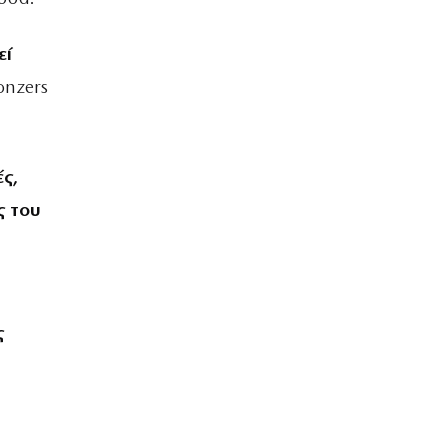
εί
onzers
ς,
ς του
ς