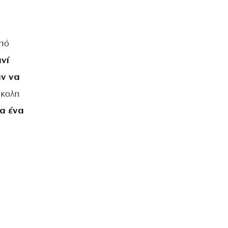
από
νί
αν να
ύκολη
ια ένα