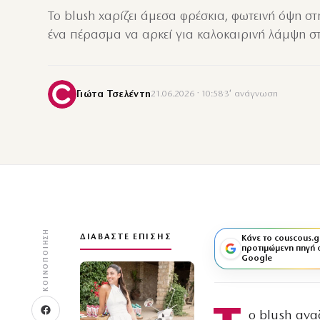
Το blush χαρίζει άμεσα φρέσκια, φωτεινή όψη στ
ένα πέρασμα να αρκεί για καλοκαιρινή λάμψη σ
Γιώτα Τσελέντη
21.06.2026 · 10:58
·
3′ ανάγνωση
ΚΟΙΝΟΠΟΊΗΣΗ
ΔΙΑΒΆΣΤΕ ΕΠΊΣΗΣ
Κάνε το couscous.g
προτιμώμενη πηγή 
Google
ο blush ανα