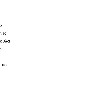
ο
νες
γουλα
ω
 πιο