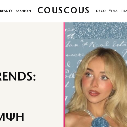
COUSCOUS
BEAUTY
FASHION
DECO
ΥΓΕΙΑ
TR
ENDS:
ΑΜΨΗ