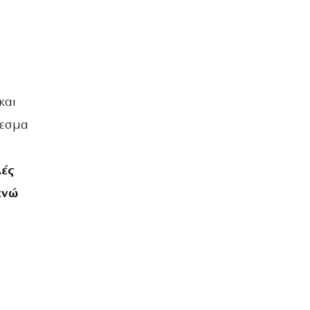
και
λεσμα
λές
ενώ