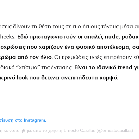
σεις δίνουν τη θέση τους σε πιο ήπιους τόνους μέσα 
heeks.
Εδώ πρωταγωνιστούν οι απαλές nude, ροδακι
αποχρώσεις που χαρίζουν ένα φυσικό αποτέλεσμα, σ
χρώμα από τον ήλιο
. Οι κρεμώδεις υφές επιτρέπουν ε
διακό “χτίσιμο” της έντασης.
Είναι το ιδανικό trend γ
μερινό look που δείχνει ανεπιτήδευτα κομψό
.
οσίευση στο Instagram.
ση κοινοποιήθηκε από το χρήστη Ernesto Casillas (@ernestocasillas)