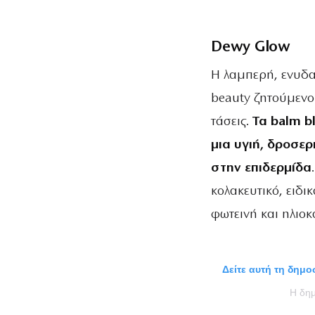
Dewy Glow
Η λαμπερή, ενυδα
beauty ζητούμενο
τάσεις.
Τα balm b
μια υγιή, δροσε
στην επιδερμίδα
κολακευτικό, ειδι
φωτεινή και ηλιοκ
Δείτε αυτή τη δημ
Η δ