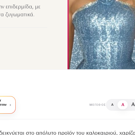
ην επιδερμίδα, με
τα ζυγωματικά.
r
A
A
στην
A
ΜΈΓΕΘΟΣ
δεικνύεται στο απόλυτο προϊόν του καλοκαιριού, χαρίζ