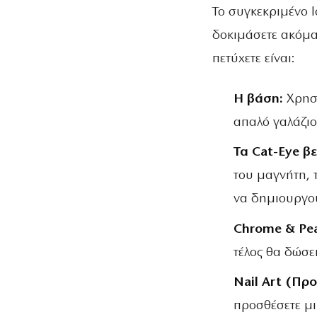
Το συγκεκριμένο l
δοκιμάσετε ακόμα 
πετύχετε είναι:
Η βάση:
Χρησι
απαλό γαλάζιο,
Τα Cat-Eye βε
του μαγνήτη, 
να δημιουργού
Chrome & Pea
τέλος θα δώσε
Nail Art (Προ
προσθέσετε μ