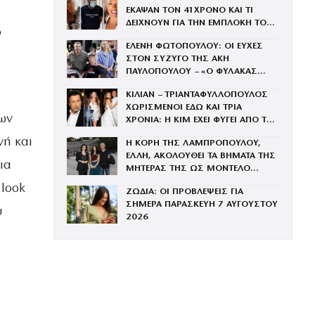
ΕΚΑΨΑΝ ΤΟΝ 41ΧΡΟΝΟ ΚΑΙ ΤΙ
ΔΕΙΧΝΟΥΝ ΓΙΑ ΤΗΝ ΕΜΠΛΟΚΗ ΤΟΥ
ο
ΜΕ ΤΗΝ ΒΑΓΓΗ
ΕΛΕΝΗ ΦΩΤΟΠΟΥΛΟΥ: ΟΙ ΕΥΧΕΣ
ΣΤΟΝ ΣΥΖΥΓΟ ΤΗΣ ΑΚΗ
ΠΑΥΛΟΠΟΥΛΟΥ – «Ο ΦΥΛΑΚΑΣ
ΑΓΓΕΛΟΣ ΟΣΩΝ ΕΧΟΥΝ ΤΗΝ ΤΥΧΗ
ΚΙΛΙΑΝ – ΤΡΙΑΝΤΑΦΥΛΛΟΠΟΥΛΟΣ
ΝΑ ΒΡΙΣΚΟΝΤΑΙ ΚΟΝΤΑ ΤΟΥ»
ΧΩΡΙΣΜΕΝΟΙ ΕΔΩ ΚΑΙ ΤΡΙΑ
των
ΧΡΟΝΙΑ: Η ΚΙΜ ΕΧΕΙ ΦΥΓΕΙ ΑΠΟ ΤΟ
ΣΠΙΤΙ ΣΤΗΝ ΕΚΑΛΗ
νή και
Η ΚΟΡΗ ΤΗΣ ΛΑΜΠΡΟΠΟΥΛΟΥ,
ΕΛΛΗ, ΑΚΟΛΟΥΘΕΙ ΤΑ ΒΗΜΑΤΑ ΤΗΣ
ια
ΜΗΤΕΡΑΣ ΤΗΣ ΩΣ ΜΟΝΤΕΛΟ
(ΦΩΤΟΓΡΑΦΙΕΣ)
 look
ΖΩΔΙΑ: ΟΙ ΠΡΟΒΛΕΨΕΙΣ ΓΙΑ
ΣΗΜΕΡΑ ΠΑΡΑΣΚΕΥΗ 7 ΑΥΓΟΥΣΤΟΥ
υ
2026