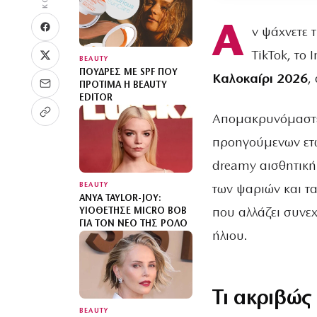
Α
ν ψάχνετε 
TikTok, το 
BEAUTY
ΠΟΎΔΡΕΣ ΜΕ SPF ΠΟΥ
Καλοκαίρι 2026
,
ΠΡΟΤΙΜΆ Η BEAUTY
EDITOR
Απομακρυνόμαστε 
προηγούμενων ετώ
dreamy αισθητική.
BEAUTY
των ψαριών και τ
ANYA TAYLOR-JOY:
που αλλάζει συνε
ΥΙΟΘΈΤΗΣΕ MICRO BOB
ΓΙΑ ΤΟΝ ΝΈΟ ΤΗΣ ΡΌΛΟ
ήλιου.
Τι ακριβώς 
BEAUTY