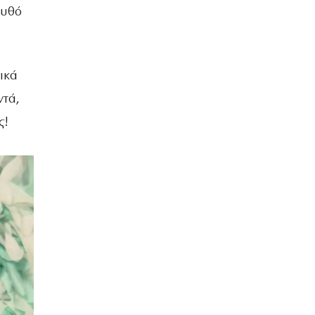
βυθό
ικά
ντά,
ς!