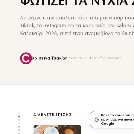
ΦΩΤΙΣΕΙ ΤΑ ΝΥΧΙΑ
Αν ψάχνετε την απόλυτη τάση στο μανικιούρ που 
TikTok, το Instagram και τα κορυφαία nail salons 
Καλοκαίρι 2026, αυτή είναι αναμφίβολα τα Rainb
Χριστίνα Τσακίρη
23.05.2026 · 12:03
·
2′ ανάγνωση
ΚΟΙΝΟΠΟΊΗΣΗ
ΔΙΑΒΆΣΤΕ ΕΠΊΣΗΣ
Κάνε το couscous.g
προτιμώμενη πηγή 
Google