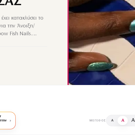
 ΣΑΣ
έχει κατακλύσει το
για την Άνοιξη/
ow Fish Nails.…
r
A
A
στην
A
ΜΈΓΕΘΟΣ