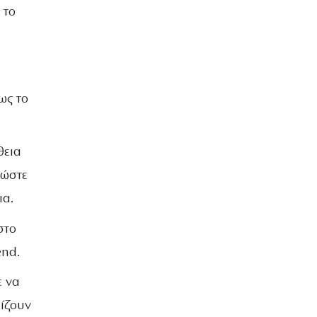
 το
ως το
θεια
 ώστε
ια.
στο
end.
ε να
ίζουν