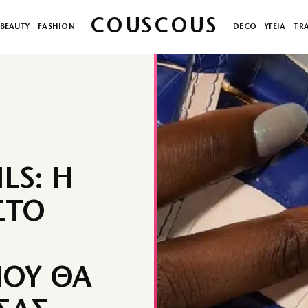
COUSCOUS
BEAUTY
FASHION
DECO
ΥΓΕΙΑ
TR
LS: Η
ΣΤΟ
ΠΟΥ ΘΑ