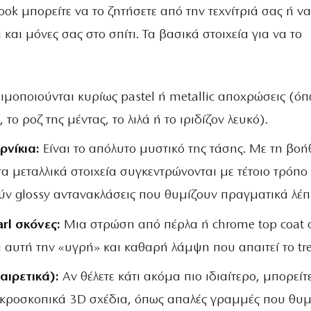
ook μπορείτε να το ζητήσετε από την τεχνίτριά σας ή να
και μόνες σας στο σπίτι. Τα βασικά στοιχεία για να το
μοποιούνται κυρίως pastel ή metallic αποχρώσεις (όπ
 το ροζ της μέντας, το λιλά ή το ιριδίζον λευκό).
ρνίκια:
Είναι το απόλυτο μυστικό της τάσης. Με τη βοή
τα μεταλλικά στοιχεία συγκεντρώνονται με τέτοιο τρόπο
ν glossy αντανακλάσεις που θυμίζουν πραγματικά λέπ
rl σκόνες:
Μια στρώση από πέρλα ή chrome top coat 
ι αυτή την «υγρή» και καθαρή λάμψη που απαιτεί το tr
αιρετικά):
Αν θέλετε κάτι ακόμα πιο ιδιαίτερο, μπορείτ
ικροσκοπικά 3D σχέδια, όπως απαλές γραμμές που θυμ