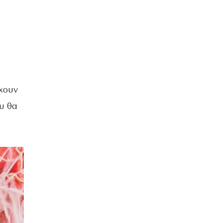
έχουν
υ θα