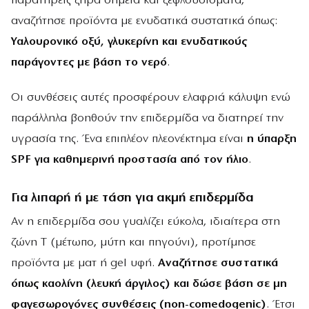
παρατηρείς ξηρά σημεία και ξεφλουδίσματα,
αναζήτησε προϊόντα με ενυδατικά συστατικά όπως:
Υαλουρονικό οξύ, γλυκερίνη και ενυδατικούς
παράγοντες με βάση το νερό
.
Οι συνθέσεις αυτές προσφέρουν ελαφριά κάλυψη ενώ
παράλληλα βοηθούν την επιδερμίδα να διατηρεί την
υγρασία της. Ένα επιπλέον πλεονέκτημα είναι
η ύπαρξη
SPF για καθημερινή προστασία από τον ήλιο
.
Για λιπαρή ή με τάση για ακμή επιδερμίδα
Αν η επιδερμίδα σου γυαλίζει εύκολα, ιδιαίτερα στη
ζώνη Τ (μέτωπο, μύτη και πηγούνι), προτίμησε
προϊόντα με ματ ή gel υφή.
Αναζήτησε συστατικά
όπως καολίνη (λευκή άργιλος) και δώσε βάση σε μη
φαγεσωρογόνες συνθέσεις (
non-
comedogenic)
. Έτσι