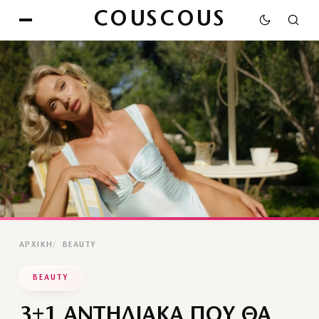
COUSCOUS
ΑΡΧΙΚΉ
BEAUTY
BEAUTY
3+1 ΑΝΤΗΛΙΑΚΑ ΠΟΥ ΘΑ