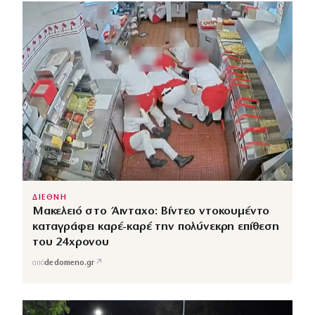
ΔΙΕΘΝΗ
Μακελειό στο Άινταχο: Βίντεο ντοκουμέντο
καταγράφει καρέ-καρέ την πολύνεκρη επίθεση
του 24χρονου
↗
από
dedomeno.gr