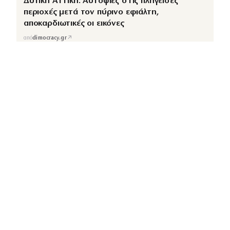
Δυτική Αττική: Αυτοψίες στις πληγείσες
περιοχές μετά τον πύρινο εφιάλτη,
αποκαρδιωτικές οι εικόνες
↗
από
dimocracy.gr
COUSCOUS
Εδώ τα λέμε όλα. Χωρίς ρετούς.
ΚΑΤΗΓΟΡΙΕΣ
ΡΟΗ ΕΙΔΗΣΕΩΝ
CELEBRITIES
GOSSIP
MEDIA