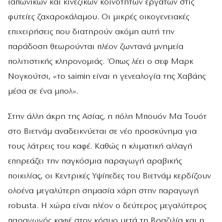
ιαπωνικών και κινεζικών κοινοτήτων εργατών στις
φυτείες ζαχαροκάλαμου. Οι μικρές οικογενειακές
επιχειρήσεις που διατηρούν ακόμη αυτή την
παράδοση θεωρούνται πλέον ζωντανά μνημεία
πολιτιστικής κληρονομιάς. Όπως λέει ο σεφ Μαρκ
Νογκούτσι, «το saimin είναι η γενεαλογία της Χαβάης
μέσα σε ένα μπολ».
Στην άλλη άκρη της Ασίας, η πόλη Μπουόν Μα Τουότ
στο Βιετνάμ αναδεικνύεται σε νέο προσκύνημα για
τους λάτρεις του καφέ. Καθώς η κλιματική αλλαγή
επηρεάζει την παγκόσμια παραγωγή αραβικής
ποικιλίας, οι Κεντρικές Υψίπεδες του Βιετνάμ κερδίζουν
ολοένα μεγαλύτερη σημασία χάρη στην παραγωγή
robusta. Η χώρα είναι πλέον ο δεύτερος μεγαλύτερος
παραγωγός καφέ στον κόσμο μετά τη Βραζιλία και η