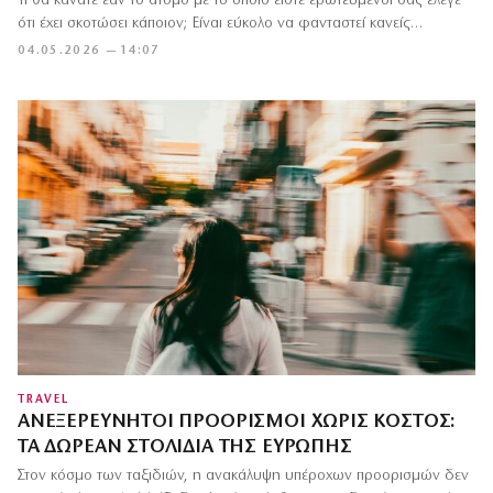
Τι θα κάνατε εάν το άτομο με το οποίο είστε ερωτευμένοι σας έλεγε
ότι έχει σκοτώσει κάποιον; Είναι εύκολο να φανταστεί κανείς…
04.05.2026 — 14:07
TRAVEL
ΑΝΕΞΕΡΕΎΝΗΤΟΙ ΠΡΟΟΡΙΣΜΟΊ ΧΩΡΊΣ ΚΌΣΤΟΣ:
ΤΑ ΔΩΡΕΆΝ ΣΤΟΛΊΔΙΑ ΤΗΣ ΕΥΡΏΠΗΣ
Στον κόσμο των ταξιδιών, η ανακάλυψη υπέροχων προορισμών δεν