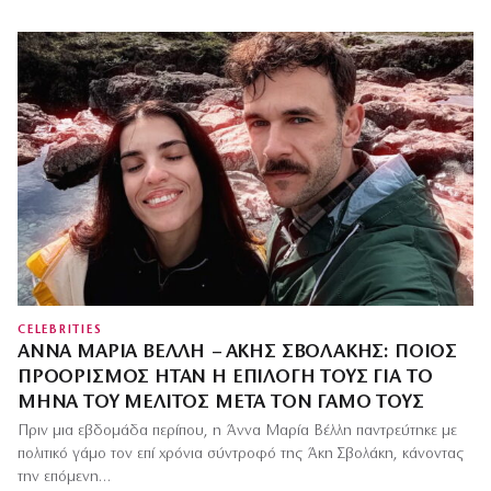
CELEBRITIES
ΆΝΝΑ ΜΑΡΊΑ ΒΈΛΛΗ – ΆΚΗΣ ΣΒΟΛΆΚΗΣ: ΠΟΙΟΣ
ΠΡΟΟΡΙΣΜΌΣ ΉΤΑΝ Η ΕΠΙΛΟΓΉ ΤΟΥΣ ΓΙΑ ΤΟ
ΜΉΝΑ ΤΟΥ ΜΈΛΙΤΟΣ ΜΕΤΆ ΤΟΝ ΓΆΜΟ ΤΟΥΣ
Πριν μια εβδομάδα περίπου, η Άννα Μαρία Βέλλη παντρεύτηκε με
πολιτικό γάμο τον επί χρόνια σύντροφό της Άκη Σβολάκη, κάνοντας
την επόμενη…