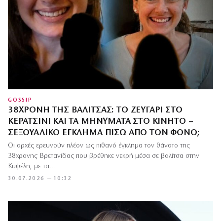
GOSSIP
38ΧΡΟΝΗ ΤΗΣ ΒΑΛΊΤΣΑΣ: ΤΟ ΖΕΥΓΆΡΙ ΣΤΟ
ΚΕΡΑΤΣΊΝΙ ΚΑΙ ΤΑ ΜΗΝΎΜΑΤΑ ΣΤΟ ΚΙΝΗΤΌ –
ΣΕΞΟΥΑΛΙΚΌ ΈΓΚΛΗΜΑ ΠΊΣΩ ΑΠΌ ΤΟΝ ΦΌΝΟ;
Οι αρχές ερευνούν πλέον ως πιθανό έγκλημα τον θάνατο της
38χρονης Βρετανίδας που βρέθηκε νεκρή μέσα σε βαλίτσα στην
Κυψέλη, με τα…
30.07.2026 — 10:32