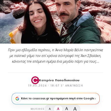
Πριν μια εβδομάδα περίπου, η Άννα Μαρία Βέλλη παντρεύτηκε
με πολιτικό γάμο τον επί χρόνια σύντροφό της Άκη Σβολάκη,
κάνοντας την επόμενη ημέρα ένα μεγάλο πάρτι για τους…
Κατερίνα Παπαδοπούλου
19.05.2026 · 18:07
·
3′ ΑΝΆΓΝΩΣΗ
Κάνε το couscous.gr προτιμώμενη πηγή στην Google
A
A
A
A
ΜΈΓΕΘΟΣ