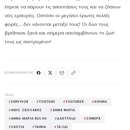
έπρεπε να πάρουν τις αποστάσεις τους και να ζήσουν
νέες εμπειρίες. Ωστόσο οι μεγάλοι έρωτες πολλές
φορές… δεν χάνονται μεταξύ τους! Οι δυο τους
βρέθηκαν ξανά και σήμερα απολαμβάνουν τη ζωή
τους ως παντρεμένοι!
ΚΟΙΝΟΠΟΊΗΣΗ
TAGS
#
SURVIVOR
#
YOUTUBE
#
YOUTUBER
#
ΑΘΗΝΑ
#
ΑΚΗΣ ΣΒΟΛΑΚΗΣ
#
ΑΝΝΑ ΜΑΡΙΑ
#
ΑΝΝΑ ΜΑΡΙΑ ΒΕΛΛΗ
#
ΔΑΧΤΥΛΙΔΙ
#
ΣΗΜΕΡΑ
#
ΣΚΩΤΙΑ
#
ΤΑΙΝΙΑ
#
ΤΑΞΙΔΙ