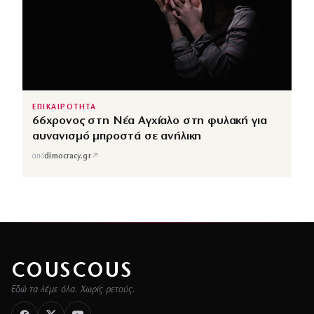
ΕΠΙΚΑΙΡΟΤΗΤΑ
66χρονος στη Νέα Αγχίαλο στη φυλακή για
αυνανισμό μπροστά σε ανήλικη
↗
από
dimocracy.gr
COUSCOUS
Εδώ τα λέμε όλα. Χωρίς ρετούς.