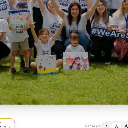
r
A
A
στην
A
ΜΈΓΕΘΟΣ