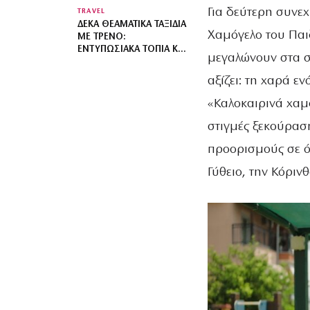
Για δεύτερη συνεχ
TRAVEL
ΔΈΚΑ ΘΕΑΜΑΤΙΚΆ ΤΑΞΊΔΙΑ
Χαμόγελο του Παιδ
ΜΕ ΤΡΈΝΟ:
ΕΝΤΥΠΩΣΙΑΚΆ ΤΟΠΊΑ ΚΑΙ
μεγαλώνουν στα σ
ΟΙΚΟΝΟΜΙΚΆ ΕΙΣΙΤΉΡΙΑ
αξίζει: τη χαρά ε
«Καλοκαιρινά χαμό
στιγμές ξεκούρασ
προορισμούς σε ό
Γύθειο, την Κόριν