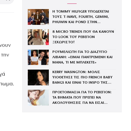
Η TOMMY HILFIGER ΥΠΟΔΕΧΕΤΑΙ
ΤΟΥΣ Τ-WAVE, FOURTH, GEMINI,
PHUWIN ΚΑΙ POND ΣΤΗΝ
ΟΙΚΟΓΕΝΕΙΑ ΤΟΥ BRAND
8 MICRO TRENDS ΠΟΥ ΘΑ ΚΑΝΟΥΝ
ΤΟ LOOK ΤΟΥ ΡΕΒΕΓΙΟΝ
ΞΕΧΩΡΙΣΤΟ!
ώνουν
ΡΟΥΜΕΛΙΩΤΗ ΓΙΑ ΤΟ ΔΙΑΖΥΓΙΟ
 την
ΛΙΒΑΝΗ: «ΕΙΜΑΙ ΠΑΝΤΡΕΜΕΝΗ ΚΑΙ
ΜΑΝΑ, ΤΙ ΜΕ ΜΠΛΕΚΕΤΕ»
KERRY WASINGTON: ΜΟΛΙΣ
ργά
ΥΙΟΘΕΤΗΣΕ ΤΙΣ ΠΙΟ FRENCH BABY
BANGS ΚΑΙ ΕΙΝΑΙ ΤΟ INSPO ΤΗΣ
ύπωμα.
ΧΡΟΝΙΑΣ
ΠΡΟΕΤΟΙΜΑΣΙΑ ΓΙΑ ΤΟ ΡΕΒΕΓΙΟΝ:
ΤΑ ΒΗΜΑΤΑ ΠΟΥ ΠΡΕΠΕΙ ΝΑ
ΑΚΟΛΟΥΘΗΣΕΙΣ ΓΙΑ ΝΑ ΕΙΣΑΙ
ΕΝΤΥΠΩΣΙΑΚΗ ΤΗΝ ΠΙΟ ΛΑΜΠΕΡΗ
ΒΡΑΔΙΑ ΤΟΥ ΧΡΟΝΟΥ