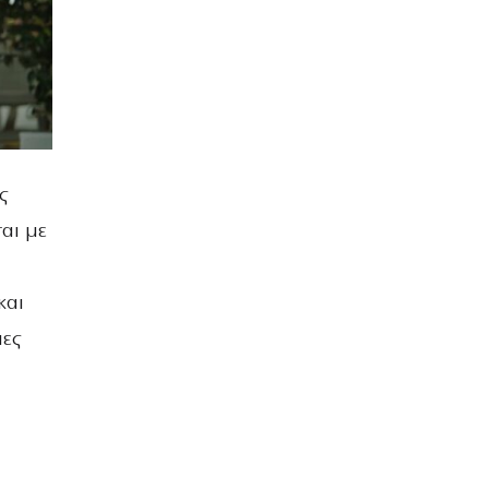
ς
αι με
και
μες