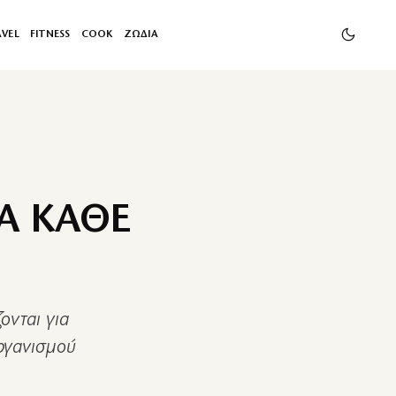
AVEL
FITNESS
COOK
ΖΩΔΙΑ
Α ΚΑΘΕ
ονται για
Οργανισμού