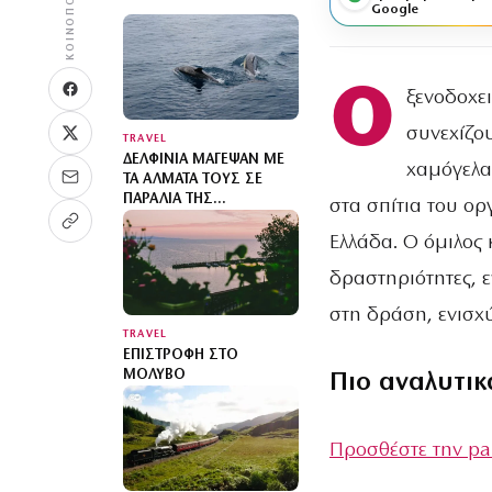
ΚΟΙΝΟΠΟΊΗΣΗ
Google
Ο
ξενοδοχει
συνεχίζο
TRAVEL
ΔΕΛΦΊΝΙΑ ΜΆΓΕΨΑΝ ΜΕ
χαμόγελα
ΤΑ ΆΛΜΑΤΆ ΤΟΥΣ ΣΕ
ΠΑΡΑΛΊΑ ΤΗΣ
στα σπίτια του ο
ΧΑΛΚΙΔΙΚΉΣ: ΒΊΝΤΕΟ
Ελλάδα. Ο όμιλος 
δραστηριότητες, ε
στη δράση, ενισχ
TRAVEL
ΕΠΙΣΤΡΟΦΉ ΣΤΟ
ΜΌΛΥΒΟ
Πιο αναλυτικ
Προσθέστε την pa