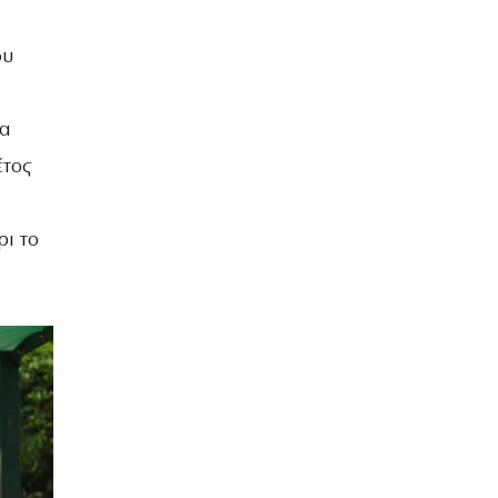
ου
ία
έτος
ι το