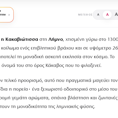
r
A
A
στην
A
ΜΈΓΕΘΟΣ
 η Κακαβιώτισσα
στη
Λήμνο
, χτισμένη γύρω στο 130
 κοίλωμα ενός επιβλητικού βράχου και σε υψόμετρο 2
αποτελεί τη μοναδική ασκεπή εκκλησία στον κόσμο. Το
ο όνομά του στο όρος Κάκαβος που το φιλοξενεί.
ν τελικό προορισμό, αυτό που πραγματικά μαγεύει τον
 ίδια η πορεία• ένα ξεχωριστό οδοιπορικό στο μέσο του
δρομή γεμάτη αρώματα, σπάνια βλάστηση και ζωντανές
έτουν τη μοναδικότητα της λημνιακής φύσης.