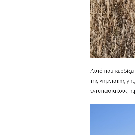
Αυτό που κερδίζε
της λημνιακής γη
εντυπωσιακούς ηφ