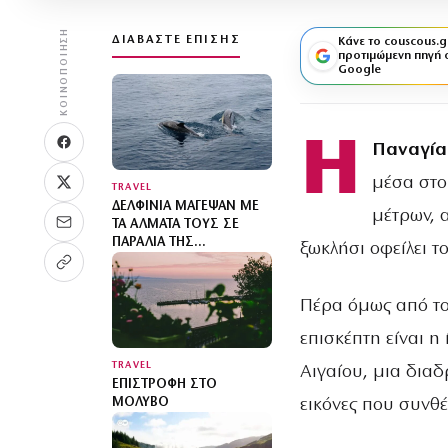
ΚΟΙΝΟΠΟΊΗΣΗ
ΔΙΑΒΆΣΤΕ ΕΠΊΣΗΣ
Κάνε το couscous.g
προτιμώμενη πηγή 
Google
Η
Παναγία
μέσα στο
TRAVEL
ΔΕΛΦΊΝΙΑ ΜΆΓΕΨΑΝ ΜΕ
μέτρων, 
ΤΑ ΆΛΜΑΤΆ ΤΟΥΣ ΣΕ
ΠΑΡΑΛΊΑ ΤΗΣ
ξωκλήσι οφείλει τ
ΧΑΛΚΙΔΙΚΉΣ: ΒΊΝΤΕΟ
Πέρα όμως από το
επισκέπτη είναι η
TRAVEL
Αιγαίου, μια δια
ΕΠΙΣΤΡΟΦΉ ΣΤΟ
εικόνες που συνθ
ΜΌΛΥΒΟ