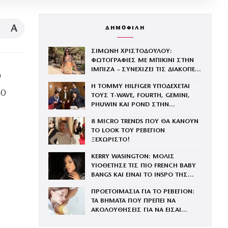
A
ΔΗΜΟΦΙΛΗ
ΣΙΜΩΝΗ ΧΡΙΣΤΟΔΟΥΛΟΥ:
ΦΩΤΟΓΡΑΦΙΕΣ ΜΕ ΜΠΙΚΙΝΙ ΣΤΗΝ
ΙΜΠΙΖΑ – ΣΥΝΕΧΙΖΕΙ ΤΙΣ ΔΙΑΚΟΠΕΣ
0
ΤΗΣ ΜΕ ΤΟΝ ΣΥΖΥΓΟ ΤΗΣ, ΑΝΤΡΕΑ
Η TOMMY HILFIGER ΥΠΟΔΕΧΕΤΑΙ
ΓΕΩΡΓΙΟΥ
60
ΤΟΥΣ Τ-WAVE, FOURTH, GEMINI,
PHUWIN ΚΑΙ POND ΣΤΗΝ
ΟΙΚΟΓΕΝΕΙΑ ΤΟΥ BRAND
8 MICRO TRENDS ΠΟΥ ΘΑ ΚΑΝΟΥΝ
ΤΟ LOOK ΤΟΥ ΡΕΒΕΓΙΟΝ
ΞΕΧΩΡΙΣΤΟ!
KERRY WASINGTON: ΜΟΛΙΣ
ΥΙΟΘΕΤΗΣΕ ΤΙΣ ΠΙΟ FRENCH BABY
BANGS ΚΑΙ ΕΙΝΑΙ ΤΟ INSPO ΤΗΣ
ΧΡΟΝΙΑΣ
ΠΡΟΕΤΟΙΜΑΣΙΑ ΓΙΑ ΤΟ ΡΕΒΕΓΙΟΝ:
ΤΑ ΒΗΜΑΤΑ ΠΟΥ ΠΡΕΠΕΙ ΝΑ
ΑΚΟΛΟΥΘΗΣΕΙΣ ΓΙΑ ΝΑ ΕΙΣΑΙ
ΕΝΤΥΠΩΣΙΑΚΗ ΤΗΝ ΠΙΟ ΛΑΜΠΕΡΗ