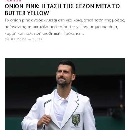
FASHION
ONION PINK: Η ΤΆΣΗ ΤΗΣ ΣΕΖΌΝ ΜΕΤΆ ΤΟ
BUTTER YELLOW
Το onion pink αναδεικνύεται στη νέα χρωματική τάση της μόδας,
παίρνοντας τη σκυτάλη από το butter yellow με μια πιο ήπια,
κομψή και πολυτελή αισθητική. Πρόκειται…
06.07.2026 — 18:12