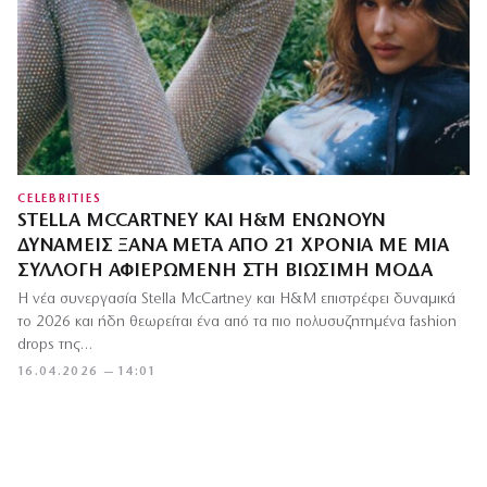
CELEBRITIES
STELLA MCCARTNEY ΚΑΙ Η&M ΕΝΏΝΟΥΝ
ΔΥΝΆΜΕΙΣ ΞΑΝΆ ΜΕΤΆ ΑΠΌ 21 ΧΡΌΝΙΑ ΜΕ ΜΙΑ
ΣΥΛΛΟΓΉ ΑΦΙΕΡΩΜΈΝΗ ΣΤΗ ΒΙΏΣΙΜΗ ΜΌΔΑ
Η νέα συνεργασία Stella McCartney και H&M επιστρέφει δυναμικά
το 2026 και ήδη θεωρείται ένα από τα πιο πολυσυζητημένα fashion
drops της…
16.04.2026 — 14:01