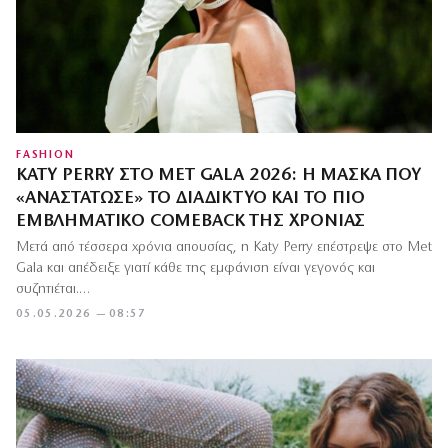
FASHION
KATY PERRY ΣΤΟ MET GALA 2026: Η ΜΆΣΚΑ ΠΟΥ
«ΑΝΑΣΤΆΤΩΣΕ» ΤΟ ΔΙΑΔΊΚΤΥΟ ΚΑΙ ΤΟ ΠΙΟ
ΕΜΒΛΗΜΑΤΙΚΌ COMEBACK ΤΗΣ ΧΡΟΝΙΆΣ
Μετά από τέσσερα χρόνια απουσίας, η Katy Perry επέστρεψε στο Met
Gala και απέδειξε γιατί κάθε της εμφάνιση είναι γεγονός και
συζητιέται.…
05.05.2026 — 08:57