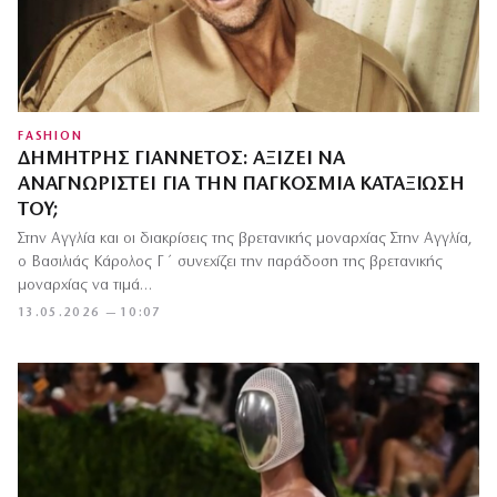
FASHION
ΔΗΜΉΤΡΗΣ ΓΙΑΝΝΈΤΟΣ: ΑΞΊΖΕΙ ΝΑ
ΑΝΑΓΝΩΡΙΣΤΕΊ ΓΙΑ ΤΗΝ ΠΑΓΚΌΣΜΙΑ ΚΑΤΑΞΊΩΣΉ
ΤΟΥ;
Στην Αγγλία και οι διακρίσεις της βρετανικής μοναρχίας Στην Αγγλία,
ο Βασιλιάς Κάρολος Γ΄ συνεχίζει την παράδοση της βρετανικής
μοναρχίας να τιμά…
13.05.2026 — 10:07