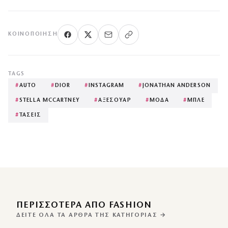
ΚΟΙΝΟΠΟΊΗΣΗ
TAGS
#
AUTO
#
DIOR
#
INSTAGRAM
#
JONATHAN ANDERSON
#
STELLA MCCARTNEY
#
ΑΞΕΣΟΥΑΡ
#
ΜΟΔΑ
#
ΜΠΛΕ
#
ΤΑΣΕΙΣ
ΠΕΡΙΣΣΌΤΕΡΑ ΑΠΌ FASHION
ΔΕΊΤΕ ΌΛΑ ΤΑ ΆΡΘΡΑ ΤΗΣ ΚΑΤΗΓΟΡΊΑΣ →