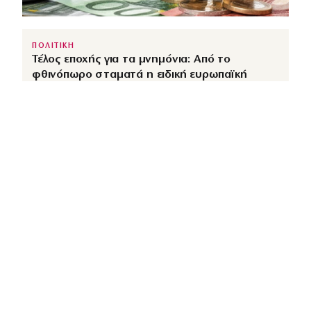
ΠΟΛΙΤΙΚΗ
Τέλος εποχής για τα μνημόνια: Από το
φθινόπωρο σταματά η ειδική ευρωπαϊκή
εποπτεία της ελληνικής οικονομίας
↗
από
dimocracy.gr
COUSCOUS
Εδώ τα λέμε όλα. Χωρίς ρετούς.