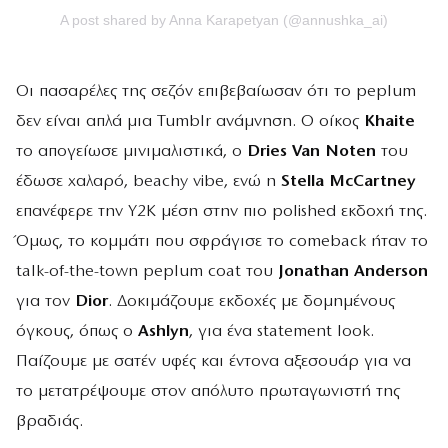
A post shared by Anna Karapetyan (@annushka_ai)
Οι πασαρέλες της σεζόν επιβεβαίωσαν ότι το peplum
δεν είναι απλά μια Tumblr ανάμνηση. Ο οίκος
Khaite
το απογείωσε μινιμαλιστικά, ο
Dries Van Noten
του
έδωσε χαλαρό, beachy vibe, ενώ η
Stella McCartney
επανέφερε την Y2K μέση στην πιο polished εκδοχή της.
Όμως, το κομμάτι που σφράγισε το comeback ήταν το
talk-of-the-town peplum coat του
Jonathan Anderson
για τον
Dior
. Δοκιμάζουμε εκδοχές με δομημένους
όγκους, όπως ο
Ashlyn
, για ένα statement look.
Παίζουμε με σατέν υφές και έντονα αξεσουάρ για να
το μετατρέψουμε στον απόλυτο πρωταγωνιστή της
βραδιάς.