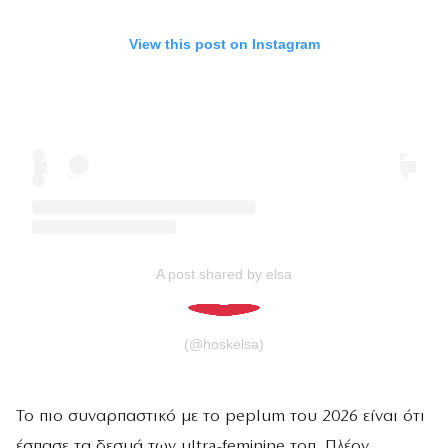
View this post on Instagram
A post shared by elsa
(@hoskelsa)
Το πιο συναρπαστικό με το peplum του 2026 είναι ότι
έσπασε τα δεσμά των ultra-feminine τοπ. Πλέον