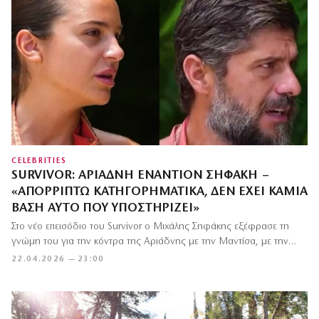
CELEBRITIES
SURVIVOR: ΑΡΙΆΔΝΗ ΕΝΑΝΤΊΟΝ ΣΗΦΆΚΗ –
«ΑΠΟΡΡΊΠΤΩ ΚΑΤΗΓΟΡΗΜΑΤΙΚΆ, ΔΕΝ ΈΧΕΙ ΚΑΜΊΑ
ΒΆΣΗ ΑΥΤΌ ΠΟΥ ΥΠΟΣΤΗΡΊΖΕΙ»
Στο νέο επεισόδιο του Survivor ο Μιχάλης Σηφάκης εξέφρασε τη
γνώμη του για την κόντρα της Αριάδνης με την Μαντίσα, με την…
22.04.2026 — 23:00