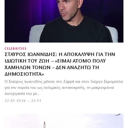
CELEBRITIES
ΣΤΑΎΡΟΣ ΙΩΑΝΝΊΔΗΣ: Η ΑΠΟΚΆΛΥΨΗ ΓΙΑ ΤΗΝ
ΙΔΙΩΤΙΚΉ ΤΟΥ ΖΩΉ – «ΕΊΜΑΙ ΆΤΟΜΟ ΠΟΛΎ
ΧΑΜΗΛΏΝ ΤΌΝΩΝ – ΔΕΝ ΑΝΑΖΗΤΏ ΤΗ
ΔΗΜΟΣΙΌΤΗΤΑ»
Ο Σταύρος Ιωαννίδης μίλησε στο Zappit και στον Γιώργο Σκρομπόλα
για την πορεία του ως πολεμικός ανταποκριτής, τη μακροχρόνια
συνεργασία του με…
22.05.2026 — 22:55