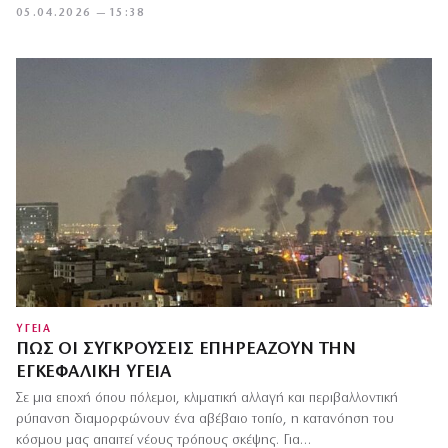
05.04.2026 — 15:38
ΥΓΕΙΑ
ΠΏΣ ΟΙ ΣΥΓΚΡΟΎΣΕΙΣ ΕΠΗΡΕΆΖΟΥΝ ΤΗΝ
ΕΓΚΕΦΑΛΙΚΉ ΥΓΕΊΑ
Σε μια εποχή όπου πόλεμοι, κλιματική αλλαγή και περιβαλλοντική
ρύπανση διαμορφώνουν ένα αβέβαιο τοπίο, η κατανόηση του
κόσμου μας απαιτεί νέους τρόπους σκέψης. Για…