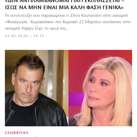
«ΔΕΝ ΑΝΤΙΛΑΜΒΆΝΟΜΑΙ ΓΙΑΤΊ ΕΚΠΛΉΣΣΕΤΑΙ –
ΊΣΩΣ ΝΑ ΜΗΝ ΕΊΝΑΙ ΜΙΑ ΚΑΛΉ ΦΆΣΗ ΓΕΝΙΚΆ»
Τη συνέντευξη που παραχώρησε η Ζήνα Κουτσελίνη στην εκπομπή
«Ψυχαγωγία…Κυριακάτικα» την Κυριακή 22 Μαρτίου σχολίασαν στην
εκπομπή Happy Day, το πρωί της…
23.03.2026 — 10:13
CELEBRITIES