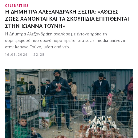
CELEBRITIES
Η ΔΉΜΗΤΡΑ ΑΛΕΞΑΝΔΡΆΚΗ ΞΕΣΠΆ: «ΑΘΏΕΣ
ΖΩΈΣ ΧΆΝΟΝΤΑΙ ΚΑΙ ΤΑ ΣΚΟΥΠΊΔΙΑ ΕΠΙΤΊΘΕΝΤΑΙ
ΣΤΗΝ ΙΩΆΝΝΑ ΤΟΎΝΗ»
Η Δήμητρα Αλεξανδράκη σχολίασε με έντονο τρόπο τη
συμπεριφορά που συχνά παρατηρείται στα social media απέναντι
στην Ιωάννα Τούνη, μέσα από νέο…
16.03.2026 — 22:28