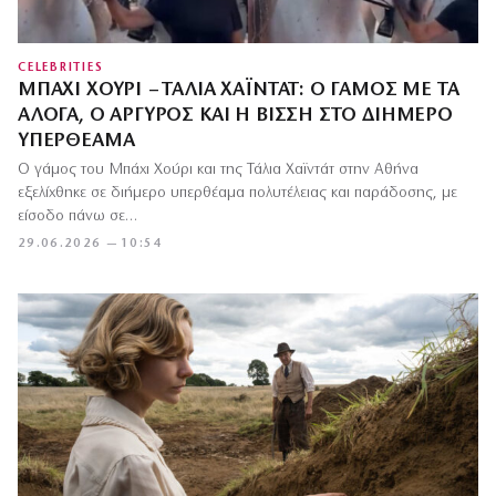
CELEBRITIES
ΜΠΆΧΙ ΧΟΎΡΙ – ΤΆΛΙΑ ΧΑΪΝΤΆΤ: Ο ΓΆΜΟΣ ΜΕ ΤΑ
ΆΛΟΓΑ, Ο ΑΡΓΥΡΌΣ ΚΑΙ Η ΒΊΣΣΗ ΣΤΟ ΔΙΉΜΕΡΟ
ΥΠΕΡΘΈΑΜΑ
Ο γάμος του Μπάχι Χούρι και της Τάλια Χαϊντάτ στην Αθήνα
εξελίχθηκε σε διήμερο υπερθέαμα πολυτέλειας και παράδοσης, με
είσοδο πάνω σε…
29.06.2026 — 10:54