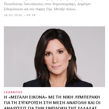
Ποσειδώνας Γιαννόπουλος στον δημοσιογράφο, Δημήτρη
Σιδηρόπουλο και στο Happy Day. Μεταξύ άλλων,…
26.03.2026 — 09:38
CELEBRITIES
Η «ΜΕΓΆΛΗ ΕΙΚΌΝΑ» ΜΕ ΤΗ ΝΊΚΗ ΛΥΜΠΕΡΆΚΗ
ΓΙΑ ΤΗ ΣΎΓΚΡΟΥΣΗ ΣΤΗ ΜΈΣΗ ΑΝΑΤΟΛΉ ΚΑΙ ΟΙ
ΑΝΑΛΎΣΕΙΣ ΓΙΑ ΤΗΝ ΕΜΠΛΟΚΉ ΤΗΣ ΕΛΛΆΔΑΣ