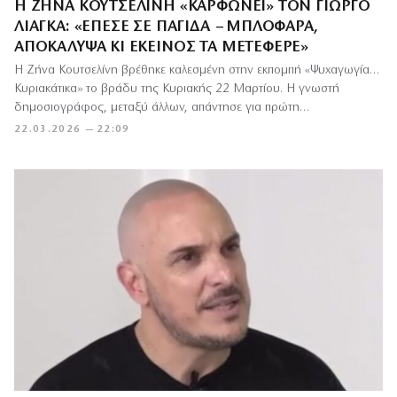
Η ΖΉΝΑ ΚΟΥΤΣΕΛΊΝΗ «ΚΑΡΦΏΝΕΙ» ΤΟΝ ΓΙΏΡΓΟ
ΛΙΆΓΚΑ: «ΈΠΕΣΕ ΣΕ ΠΑΓΊΔΑ – ΜΠΛΌΦΑΡΑ,
ΑΠΟΚΆΛΥΨΑ ΚΙ ΕΚΕΊΝΟΣ ΤΑ ΜΕΤΈΦΕΡΕ»
Η Ζήνα Κουτσελίνη βρέθηκε καλεσμένη στην εκπομπή «Ψυχαγωγία…
Κυριακάτικα» το βράδυ της Κυριακής 22 Μαρτίου. Η γνωστή
δημοσιογράφος, μεταξύ άλλων, απάντησε για πρώτη…
22.03.2026 — 22:09