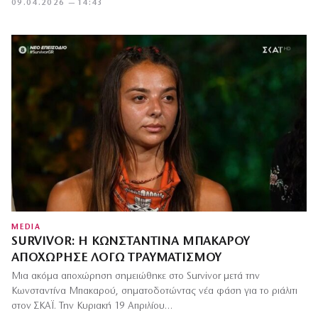
09.04.2026 — 14:43
MEDIA
SURVIVOR: Η ΚΩΝΣΤΑΝΤΊΝΑ ΜΠΑΚΑΡΟΎ
ΑΠΟΧΏΡΗΣΕ ΛΌΓΩ ΤΡΑΥΜΑΤΙΣΜΟΎ
Μια ακόμα αποχώρηση σημειώθηκε στο Survivor μετά την
Κωνσταντίνα Μπακαρού, σηματοδοτώντας νέα φάση για το ριάλιτι
στον ΣΚΑΪ. Την Κυριακή 19 Απριλίου…